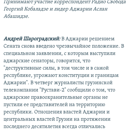
Принимают участие корреспондент Радио Свобода
РАСПИСАНИЕ ВЕЩАНИЯ
Георгий Кобаладзе и лидер Аджарии Аслан
ПОДПИШИТЕСЬ НА РАССЫЛКУ
Абашидзе.
СОЦИАЛЬНЫЕ СЕТИ
Андрей Шароградский:
В Аджарии решением
Сената снова введено чрезвычайное положение. В
специальном заявлении, с которым выступили
аджарские сенаторы, говорится, что
"деструктивные силы, в том числе и в самой
Все сайты РСЕ/РС
республике, угрожают конституции и границам
Аджарии". В четверг журналисты грузинской
телекомпании "Рустави-2" сообщили о том, что
аджарские правоохранительные органы не
пустили ее представителей на территорию
республики. Отношения властей Аджарии и
центральных властей Грузии на протяжении
последнего десятилетия всегда отличались