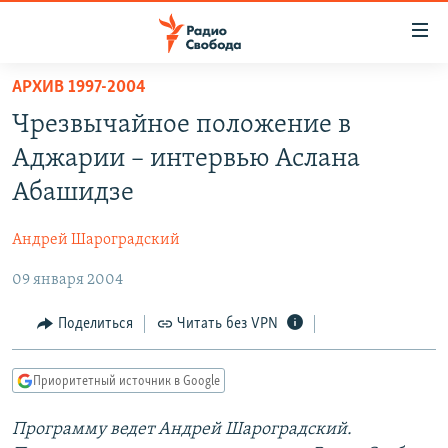
Ссылки
для
упрощенного
АРХИВ 1997-2004
ПРОГРАММЫ
доступа
Чрезвычайное положение в
ПОДКАСТЫ
Вернуться
Аджарии – интервью Аслана
к
АВТОРСКИЕ ПРОЕКТЫ
Абашидзе
основному
ЦИТАТЫ СВОБОДЫ
содержанию
Андрей Шароградский
Вернутся
МНЕНИЯ
к
09 января 2004
КУЛЬТУРА
главной
навигации
IDEL.РЕАЛИИ
Поделиться
Читать без VPN
Вернутся
КАВКАЗ.РЕАЛИИ
к
Приоритетный источник в Google
СЕВЕР.РЕАЛИИ
поиску
Программу ведет Андрей Шароградский.
СИБИРЬ.РЕАЛИИ