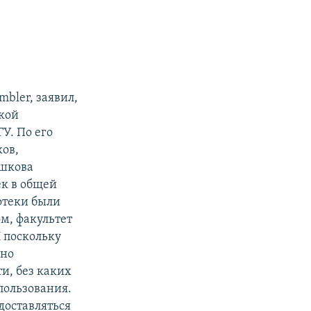
bler, заявил,
кой
У. По его
ков,
ошкова
к в общей
отеки были
м, факультет
 поскольку
жно
и, без каких
пользования.
едоставляться