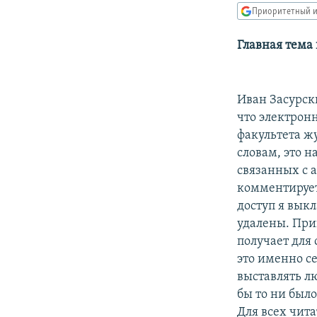
РАСПИСАНИЕ ВЕЩАНИЯ
Приоритетный и
ПОДПИШИТЕСЬ НА РАССЫЛКУ
Главная тема
Иван Засурск
что электрон
факультета ж
словам, это 
связанных с 
комментирует
доступ я вык
удалены. При
получает для
это именно се
выставлять л
бы то ни был
Для всех чита