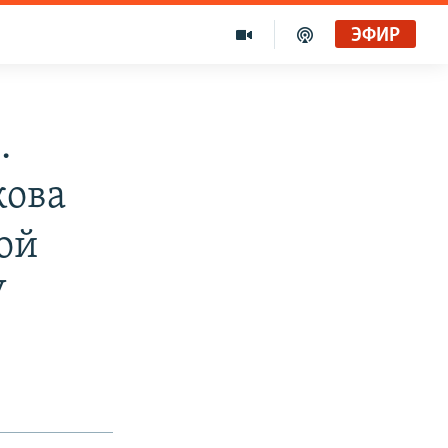
ЭФИР
.
кова
ой
У