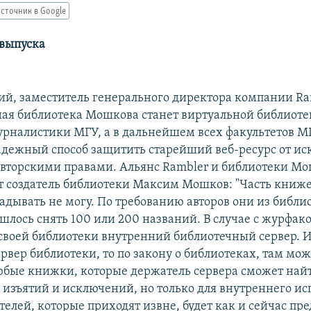
сточник в Google
 выпуска
ий, заместитель генерального директора компании Ram
ная библиотека Мошкова станет виртуальной библиоте
урналистики МГУ, а в дальнейшем всех факультетов МГ
надежный способ защитить старейший веб-ресурс от ис
авторскими правами. Альянс Rambler и библиотеки М
 создатель библиотеки Максим Мошков: "Часть книже
ладывать не могу. По требованию авторов они из библи
шлось снять 100 или 200 названий. В случае с журфако
 своей библиотеки внутренний библиотечный сервер. И
рвер библиотеки, то по закону о библиотеках, там мо
юбые книжки, которые держатель сервера сможет найт
о изъятий и исключений, но только для внутреннего ис
телей, которые приходят извне, будет как и сейчас пр