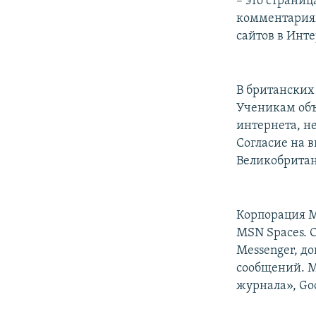
– это страниц
комментариям
сайтов в Инт
В британских 
Ученикам объ
интернета, н
Согласие на 
Великобрита
Корпорация M
MSN Spaces.
Messenger, д
сообщений. M
журнала», Goo