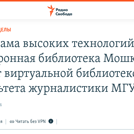
ДЕЛЫ
ама высоких технологий
ронная библиотека Мош
т виртуальной библиотек
ьтета журналистики МГ
4
ся
Читать без VPN