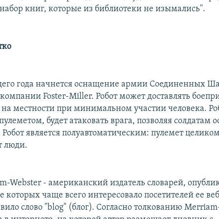
набор книг, которые из библиотеки не изымались".
тко
щего года начнется оснащение армии Соединенных Ша
компании Foster-Miller. Робот может доставлять боепр
 на местности при минимальном участии человека. Ро
леметом, будет атаковать врага, позволяя солдатам ос
. Робот является полуавтоматическим: пулемет целико
 люди.
m-Webster - американский издатель словарей, опубли
е которых чаще всего интересовало посетителей ее веб
вило слово "blog" (блог). Согласно толкованию Merriam