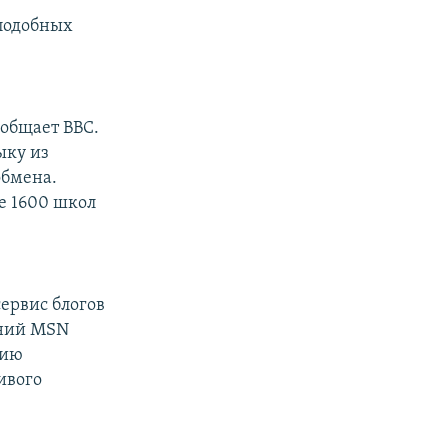
подобных
ообщает BBC.
ыку из
обмена.
е 1600 школ
ервис блогов
ений MSN
нию
ивого