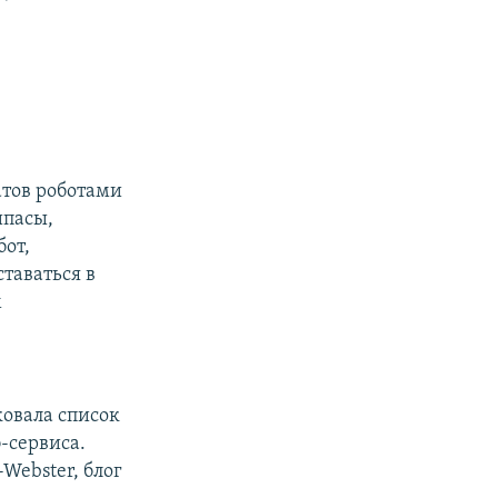
тов роботами
ипасы,
бот,
таваться в
м
ковала список
-сервиса.
-Webster, блог