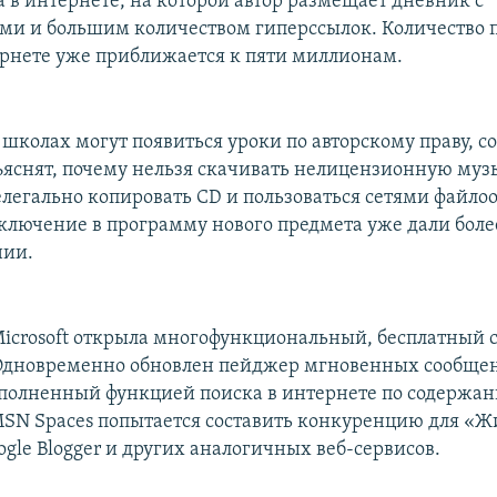
а в интернете, на которой автор размещает дневник с
и и большим количеством гиперссылок. Количество 
ернете уже приближается к пяти миллионам.
школах могут появиться уроки по авторскому праву, с
яснят, почему нельзя скачивать нелицензионную муз
елегально копировать CD и пользоваться сетями файло
включение в программу нового предмета уже дали боле
нии.
icrosoft открыла многофункциональный, бесплатный с
 Одновременно обновлен пейджер мгновенных сообщ
ополненный функцией поиска в интернете по содержа
SN Spaces попытается составить конкуренцию для «Ж
gle Blogger и других аналогичных веб-сервисов.