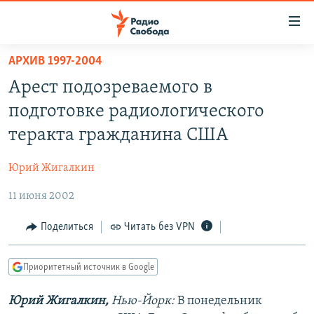
Ссылки
для
упрощенного
АРХИВ 1997-2004
ПРОГРАММЫ
доступа
Арест подозреваемого в
ПОДКАСТЫ
Вернуться
подготовке радиологического
к
АВТОРСКИЕ ПРОЕКТЫ
теракта гражданина США
основному
ЦИТАТЫ СВОБОДЫ
содержанию
Юрий Жигалкин
Вернутся
МНЕНИЯ
к
11 июня 2002
КУЛЬТУРА
главной
навигации
IDEL.РЕАЛИИ
Поделиться
Читать без VPN
Вернутся
КАВКАЗ.РЕАЛИИ
к
Приоритетный источник в Google
СЕВЕР.РЕАЛИИ
поиску
Юрий Жигалкин,
Нью-Йорк:
В понедельник
СИБИРЬ.РЕАЛИИ