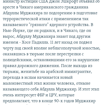
министр юстиции США Джон Эшкрофт объявил об
РАСПИСАНИЕ ВЕЩАНИЯ
аресте в Чикаго американского гражданина
ПОДПИШИТЕСЬ НА РАССЫЛКУ
Абдуллы Муджахира по подозрению в подготовке
террористической атаки с применением так
называемого "грязного" ядерного устройства. В
СОЦИАЛЬНЫЕ СЕТИ
Нью-Йорке, где он родился, и в Чикаго, где он
вырос, Абдуллу Муджахира знают под другим
именем - Хосе Падилла. 11 лет назад он подвел
черту под своей вполне неблагополучной юностью,
оказавшись в тюрьме после перестрелки с
Все сайты РСЕ/РС
полицейскими, остановившими его за нарушение
правил дорожного движения. После выхода из
тюрьмы, женитьбе на арабской иммигрантке,
перехода в ислам начинается новый
малоизвестный этап жизни человека, отныне
называющего себя Абдулла Муджахир. И этот этап
очень интересует ФБР и ЦРУ, которые
предполагают, что в конце 90-х годов Муджахир