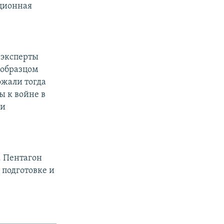
ационная
 эксперты
 образцом
ожали тогда
ы к войне в
ли
. Пентагон
 подготовке и