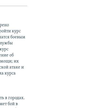
рено
ройти курс
чатся боевым
службы
курс
ение об
омощи; их
ской атаке и
ма курса
ь в городах.
мет бой в