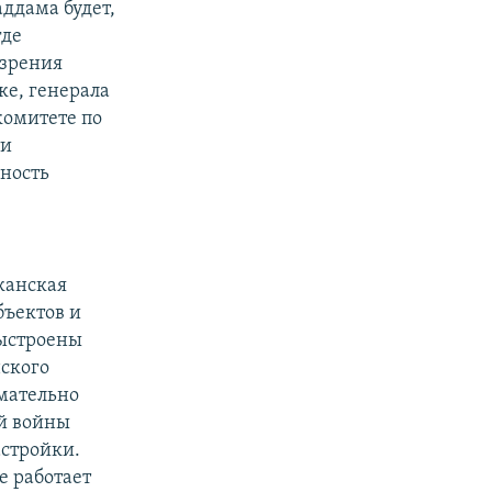
аддама будет,
где
 зрения
е, генерала
комитете по
ти
ность
иканская
бъектов и
выстроены
нского
мательно
ой войны
астройки.
е работает