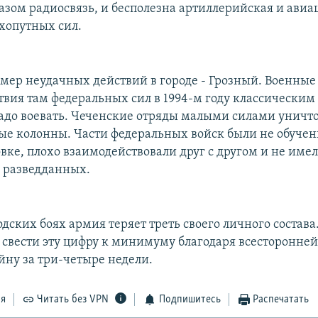
зом радиосвязь, и бесполезна артиллерийская и ави
хопутных сил.
мер неудачных действий в городе - Грозный. Военные
твия там федеральных сил в 1994-м году классическим
 надо воевать. Чеченские отряды малыми силами уничт
ые колонны. Части федеральных войск были не обучен
вке, плохо взаимодействовали друг с другом и не име
 разведданных.
дских боях армия теряет треть своего личного состава
 свести эту цифру к минимуму благодаря всесторонней
йну за три-четыре недели.
ся
Читать без VPN
Подпишитесь
Распечатать