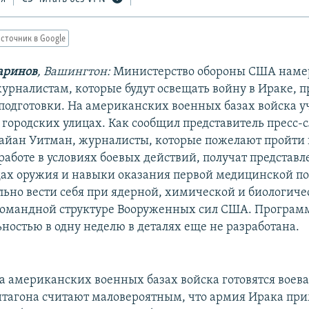
сточник в Google
аринов
, Вашингтон:
Министерство обороны США наме
урналистам, которые будут освещать войну в Ираке, п
подготовки. На американских военных базах войска у
 городских улицах. Как сообщил представитель пресс-
айан Уитман, журналисты, которые пожелают пройти 
работе в условиях боевых действий, получат представл
ах оружия и навыки оказания первой медицинской п
льно вести себя при ядерной, химической и биологиче
командной структуре Вооруженных сил США. Програм
ностью в одну неделю в деталях еще не разработана.
а американских военных базах войска готовятся воеват
тагона считают маловероятным, что армия Ирака при