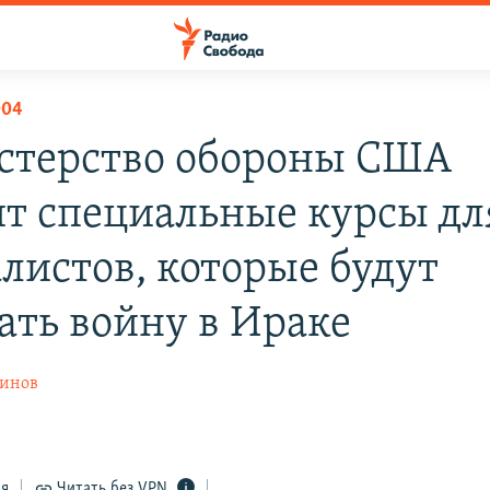
004
терство обороны США
ит специальные курсы дл
листов, которые будут
ать войну в Ираке
ринов
ся
Читать без VPN