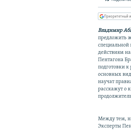
РАСПИСАНИЕ ВЕЩАНИЯ
ПОДПИШИТЕСЬ НА РАССЫЛКУ
Приоритетный и
Владимир Аб
предложить ж
специальной 
действиям на
Пентагона Бр
подготовки к 
основных вид
научат прави
расскажут о 
продолжитель
Между тем, н
Эксперты Пен