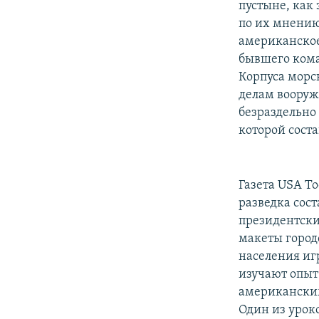
пустыне, как 
по их мнению,
американское
бывшего ком
Корпуса морс
делам вооруже
безраздельно
которой соста
Газета USA To
разведка сос
президентски
макеты город
населения и
изучают опыт
американским
Один из уроко