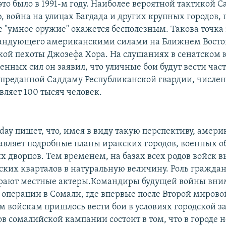
это было в 1991-м году. Наиболее вероятной тактикой С
 война на улицах Багдада и других крупных городов, 
 "умное оружие" окажется бесполезным. Такова точка
андующего американскими силами на Ближнем Восток
кой пехоты Джозефа Хора. На слушаниях в сенатском 
нных сил он заявил, что уличные бои будут вести час
 преданной Саддаму Республиканской гвардии, числен
вляет 100 тысяч человек.
day пишет, что, имея в виду такую перспективу, амер
тавляет подробные планы иракских городов, военных о
х дворцов. Тем временем, на базах всех родов войск 
ских кварталов в натуральную величину. Роль гражда
грают местные актеры.Командиры будущей войны вни
 операции в Сомали, где впервые после Второй миров
 войскам пришлось вести бои в условиях городской з
в сомалийской кампании состоит в том, что в городе н