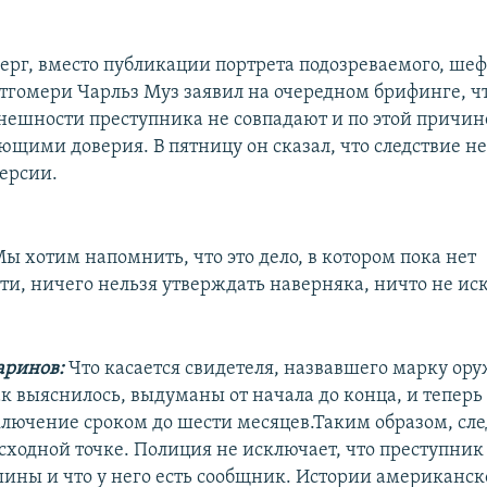
верг, вместо публикации портрета подозреваемого, ше
тгомери Чарльз Муз заявил на очередном брифинге, ч
нешности преступника не совпадают и по этой причи
ющими доверия. В пятницу он сказал, что следствие н
версии.
ы хотим напомнить, что это дело, в котором пока нет
ти, ничего нельзя утверждать наверняка, ничто не ис
аринов:
Что касается свидетеля, назвавшего марку оруж
к выяснилось, выдуманы от начала до конца, и теперь 
лючение сроком до шести месяцев.Таким образом, сле
исходной точке. Полиция не исключает, что преступник
ины и что у него есть сообщник. Истории американск