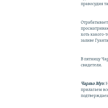
правосудия т
Отрабатывает
просматриваю
хоть какого-т
заливе Гуант
В пятницу Ча
свидетели.
Чарльз Муз:
Н
прилагаем вс
подтверждаем