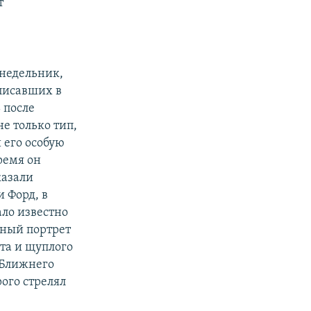
т
онедельник,
писавших в
 после
е только тип,
 его особую
ремя он
казали
 Форд, в
ало известно
нный портрет
та и щуплого
 Ближнего
рого стрелял