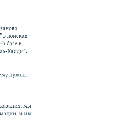
 заново
 в поисках
На базе в
ль-Каиды".
нему нужны
оказания, мы
рмации, и мы