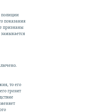
ф полиции
то показания
не признаны
е замыкается
ключено.
ия, то его
его грозит
дствие
 меняет
ого