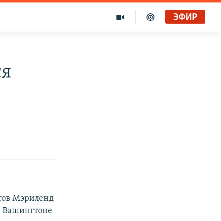
ЭФИР
ся
тов Мэриленд
в Вашингтоне