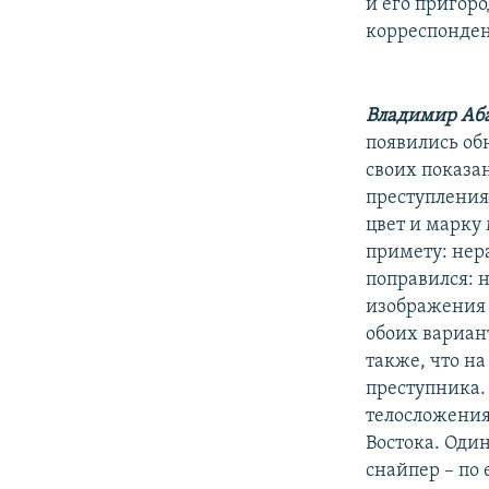
РАСПИСАНИЕ ВЕЩАНИЯ
и его пригор
корреспонден
ПОДПИШИТЕСЬ НА РАССЫЛКУ
Владимир Аб
появились об
своих показа
преступления
цвет и марку 
примету: нер
поправился: 
изображения 
обоих вариан
также, что н
преступника.
телосложения
Востока. Один
снайпер – по 