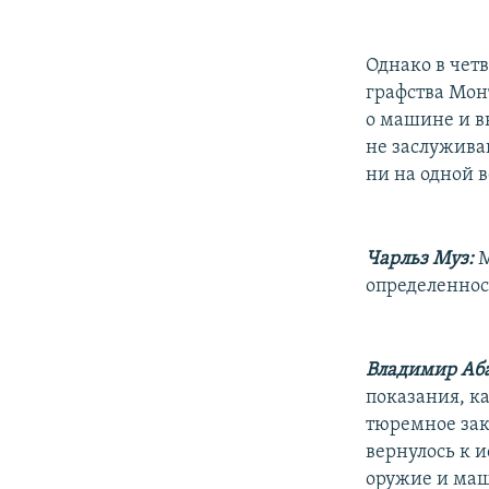
Однако в чет
графства Мон
о машине и в
не заслужива
ни на одной 
Чарльз Муз:
М
определеннос
Владимир Аб
показания, ка
тюремное зак
вернулось к 
оружие и маш