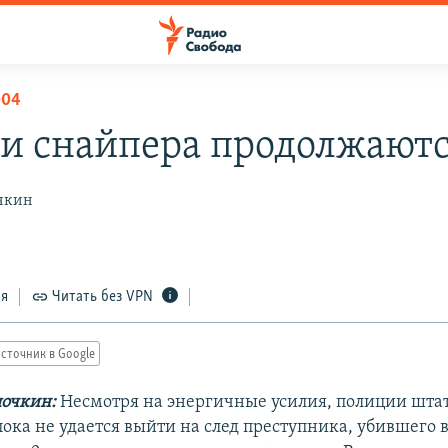
004
и снайпера продолжают
чкин
2
ся
Читать без VPN
сточник в Google
очкин:
Несмотря на энергичные усилия, полиции шта
ока не удается выйти на след преступника, убившего 