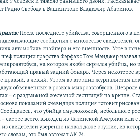
одах 9 человек и тяжело ранившего двоих. Рассказывае
т Радио Свобода в Вашингтоне Владимир Абаринов.
аринов:
После последнего убийства, совершенного в п
надеживающие сообщения о множестве свидетелей, о
ниях автомобиль снайпера и его внешность. Уже в ночь
 шеф полиции графства Фэрфакс Том Мэнджер назвал н
микроавтобуса, на котором якобы скрылся убийца, но и
аботающий правый задний фонарь. Через некоторое в
не правый, а левый. Утром во вторник журналистам по
двух объявленных в розыск микроавтобусов, Шевроле и
тах – с раздвижной железной лестницей на крыше. Ст
а основе показаний очевидцев полиция готовит рисова
 Сообщалось, что убийца смуглокожий, небольшого рос
 – скорее всего, выходец из Латинской Америки или с
 из свидетелей уверенно назвал даже оружие, из кото
его словам, это был автомат АК-74.