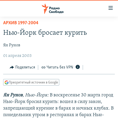
Ссылки
для
упрощенного
АРХИВ 1997-2004
ПРОГРАММЫ
доступа
Нью-Йорк бросает курить
ПОДКАСТЫ
Вернуться
к
Ян Рунов
АВТОРСКИЕ ПРОЕКТЫ
основному
01 апреля 2003
ЦИТАТЫ СВОБОДЫ
содержанию
Вернутся
МНЕНИЯ
Поделиться
Читать без VPN
к
КУЛЬТУРА
главной
Приоритетный источник в Google
навигации
IDEL.РЕАЛИИ
Вернутся
КАВКАЗ.РЕАЛИИ
Ян Рунов
, Нью-Йорк:
В воскресенье 30 марта город
к
Нью-Йорк бросил курить: вошел в силу закон,
СЕВЕР.РЕАЛИИ
поиску
запрещающий курение в барах и ночных клубах. В
СИБИРЬ.РЕАЛИИ
понедельник утром в ресторанах и барах Нью-