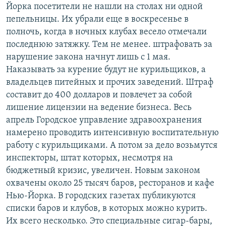
Йорка посетители не нашли на столах ни одной
РАСПИСАНИЕ ВЕЩАНИЯ
пепельницы. Их убрали еще в воскресенье в
ПОДПИШИТЕСЬ НА РАССЫЛКУ
полночь, когда в ночных клубах весело отмечали
последнюю затяжку. Тем не менее. штрафовать за
СОЦИАЛЬНЫЕ СЕТИ
нарушение закона начнут лишь с 1 мая.
Наказывать за курение будут не курильщиков, а
владельцев питейных и прочих заведений. Штраф
составит до 400 долларов и повлечет за собой
лишение лицензии на ведение бизнеса. Весь
апрель Городское управление здравоохранения
Все сайты РСЕ/РС
намерено проводить интенсивную воспитательную
работу с курильщиками. А потом за дело возьмутся
инспекторы, штат которых, несмотря на
бюджетный кризис, увеличен. Новым законом
охвачены около 25 тысяч баров, ресторанов и кафе
Нью-Йорка. В городских газетах публикуются
списки баров и клубов, в которых можно курить.
Их всего несколько. Это специальные сигар-бары,