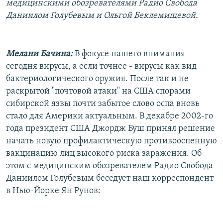
медицинскими обозревателями Радио Свобода
РАСПИСАНИЕ ВЕЩАНИЯ
Даниилом Голубевым и Ольгой Беклемищевой.
ПОДПИШИТЕСЬ НА РАССЫЛКУ
Мелани Бачина:
В фокусе нашего внимания
СОЦИАЛЬНЫЕ СЕТИ
сегодня вирусы, а если точнее - вирусы как вид
бактериологического оружия. После так и не
раскрытой "почтовой атаки" на США спорами
сибирской язвы почти забытое слово оспа вновь
стало для Америки актуальным. В декабре 2002-го
Все сайты РСЕ/РС
года президент США Джордж Буш принял решение
начать новую профилактическую противооспенную
вакцинацию лиц высокого риска заражения. Об
этом с медицинским обозревателем Радио Свобода
Даниилом Голубевым беседует наш корреспондент
в Нью-Йорке Ян Рунов: