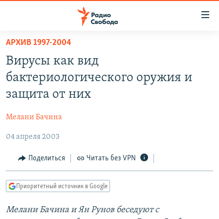
Ссылки
для
упрощенного
АРХИВ 1997-2004
ПРОГРАММЫ
доступа
Вирусы как вид
ПОДКАСТЫ
Вернуться
бактериологического оружия и
к
АВТОРСКИЕ ПРОЕКТЫ
защита от них
основному
ЦИТАТЫ СВОБОДЫ
содержанию
Мелани Бачина
Вернутся
МНЕНИЯ
к
04 апреля 2003
КУЛЬТУРА
главной
навигации
IDEL.РЕАЛИИ
Поделиться
Читать без VPN
Вернутся
КАВКАЗ.РЕАЛИИ
к
Приоритетный источник в Google
СЕВЕР.РЕАЛИИ
поиску
Мелани Бачина и Ян Рунов беседуют с
СИБИРЬ.РЕАЛИИ