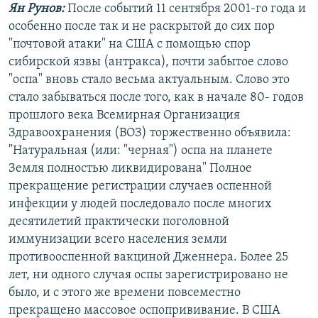
Ян Рунов:
После событий 11 сентября 2001-го года и
особенно после так и не раскрытой до сих пор
"почтовой атаки" на США с помощью спор
сибирской язвы (антракса), почти забытое слово
"оспа" вновь стало весьма актуальным. Слово это
стало забываться после того, как в начале 80- годов
прошлого века Всемирная Организация
Здравоохранения (ВОЗ) торжественно объявила:
"Натуральная (или: "черная") оспа на планете
Земля полностью ликвидирована" Полное
прекращение регистрации случаев оспенной
инфекции у людей последовало после многих
десятилетий практически поголовной
иммунизации всего населения земли
противооспенной вакциной Дженнера. Более 25
лет, ни одного случая оспы зарегистрировано не
было, и с этого же времени повсеместно
прекращено массовое оспопрививание. В США