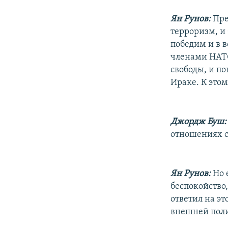
Ян Рунов:
Пре
терроризм, и 
победим и в в
членами НАТО 
свободы, и п
Ираке. К это
Джордж Буш:
отношениях с
Ян Рунов:
Но 
беспокойство,
ответил на эт
внешней поли