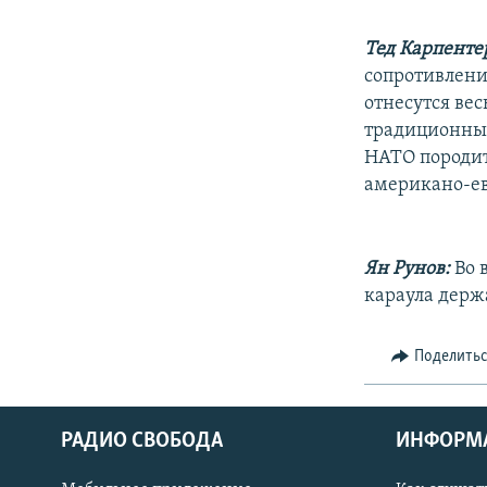
Тед Карпенте
сопротивлени
отнесутся ве
традиционные
НАТО породит
американо-ев
Ян Рунов:
Во 
караула держ
Поделить
РАДИО СВОБОДА
ИНФОРМ