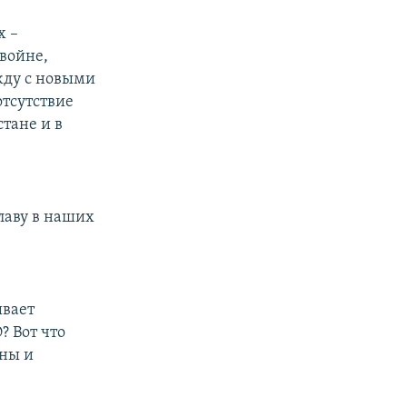
х –
 войне,
ежду с новыми
отсутствие
тане и в
лаву в наших
ывает
? Вот что
оны и