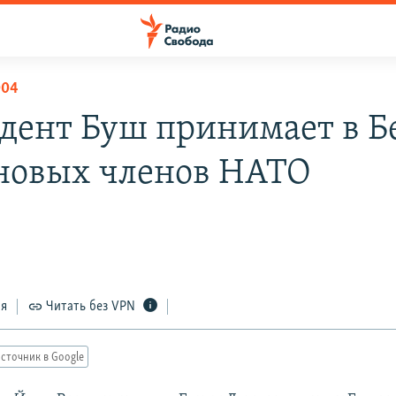
004
дент Буш принимает в Б
новых членов НАТО
ся
Читать без VPN
сточник в Google