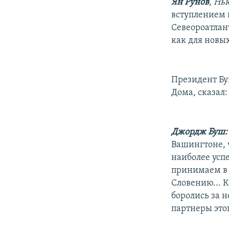
РАСПИСАНИЕ ВЕЩАНИЯ
Ян Рунов
, Нь
вступлением в
ПОДПИШИТЕСЬ НА РАССЫЛКУ
Севеороатлан
как для новы
Президент Бу
Дома, сказал:
Джордж Буш:
Вашингтоне, 
наиболее усп
принимаем в 
Словению... 
боролись за 
партнеры это