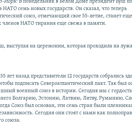
ю-Йорк:
В понедельник в Белом Доме президент Буш по
 НАТО семь новых государств. Он сказал, что теперь
тический союз, отмечающий свое 55-летие, станет еще
х членов НАТО тирания еще свежа в памяти.
ш, выступая на церемонии, которая проходила на луж
55 лет назад представители 12 государств собрались зде
чтобы подписать Североатлантический пакт. Так был о
ешный военный союз в истории. Сегодня мы с гордост
него Болгарию, Эстонию, Латвию, Литву, Румынию, С
Когда Союз был основан, эти семь стран были пленник
независимость. Сегодня они стоят с нами как полнопра
го союза.