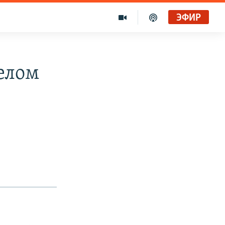
ЭФИР
елом