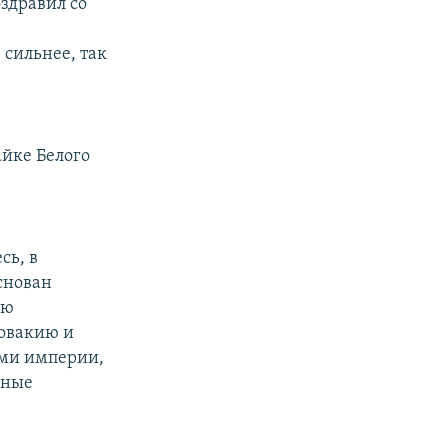
здравил со
 сильнее, так
айке Белого
сь, в
снован
ью
ловакию и
ами империи,
вные