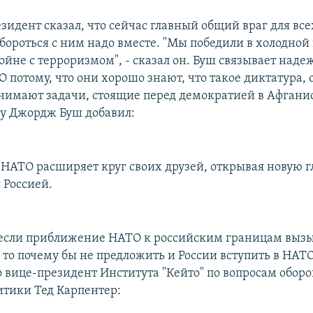
зидент сказал, что сейчас главный общий враг для все
бороться с ним надо вместе. "Мы победили в холодной
ойне с терроризмом", - сказал он. Буш связывает над
потому, что они хорошо знают, что такое диктатура, 
онимают задачи, стоящие перед демократией в Афганис
му Джордж Буш добавил:
НАТО расширяет круг своих друзей, открывая новую г
 Россией.
если приближение НАТО к российским границам выз
 то почему бы не предложить и России вступить в НАТО
о вице-президент Института "Кейто" по вопросам обор
тики Тед Карпентер: