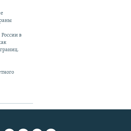
ее
траны
 России в
как
 границ.
етного