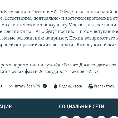
р:
Вступлению России в НАТО будет оказано сильнейш
е. Естественно, центрально- и восточноевропейские с
сьма скептически к такому шагу Москвы, и даже наши
 союзники по НАТО будут против. И потом вступление
 новые осложнения: например, Пекин воспримет это 
ропейско-российский союз против Китая у китайских
время церемонии на лужайке Белого Домасолдаты поч
али в руках флаги 26 государств-членов НАТО.
ся
Читать без VPN
Подпишитесь
Распечатать
АЦИЯ
СОЦИАЛЬНЫЕ СЕТИ