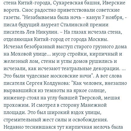
стена Китай-города, Сухаревская башня, Иверские
ворота. Снос радостно приветствовали советские
газеты. "Незабываема была ночь – канун 7 ноября, -
писал будущий лауреат Сталинской премии
писатель Лев Никулин. – На глазах исчезла стена,
отделяющая Китай-город от города Москвы.
Исчезал безобразный выступ старого грузного дома
на Моховой улице… мусор стройки, кирпичный и
железный лом, стены и углы домов рушились и
исчезали, как исчезают театральные декорации. …
Это были чудесные московские ночи". А вот слова
писателя Сергея Колдунова: "Как человек, внезапно
вырвавшийся из темноты на яркое солнце,
инженер стоял на углу бывшей Тверской, мешая
прохожим. И смотрел в сторону Манежной
площади. Это был широкий вздох улицы,
стремительный жест силы и освобождения.
Недавно теснившаяся тут кирпичная мелочь была