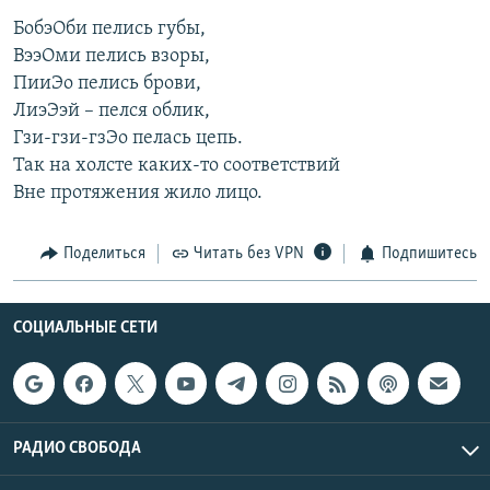
БобэОби пелись губы,
ВээОми пелись взоры,
ПииЭо пелись брови,
ЛиэЭэй – пелся облик,
Гзи-гзи-гзЭо пелась цепь.
Так на холсте каких-то соответствий
Вне протяжения жило лицо.
Поделиться
Читать без VPN
Подпишитесь
СОЦИАЛЬНЫЕ СЕТИ
РАДИО СВОБОДА