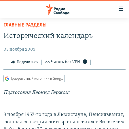
Ссылки
для
упрощенного
ГЛАВНЫЕ РАЗДЕЛЫ
ПРОГРАММЫ
доступа
Исторический календарь
ПОДКАСТЫ
Вернуться
к
03 ноября 2003
АВТОРСКИЕ ПРОЕКТЫ
основному
ЦИТАТЫ СВОБОДЫ
Поделиться
Читать без VPN
содержанию
Вернутся
МНЕНИЯ
к
Приоритетный источник в Google
КУЛЬТУРА
главной
Подготовил Леонид Гержой:
навигации
IDEL.РЕАЛИИ
Вернутся
КАВКАЗ.РЕАЛИИ
к
СЕВЕР.РЕАЛИИ
поиску
3 ноября 1957-го года в Льюистауне, Пенсильвания,
скончался австрийский врач и психолог Вильгельм
СИБИРЬ.РЕАЛИИ