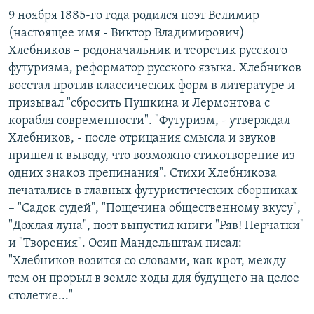
9 ноября 1885-го года родился поэт Велимир
(настоящее имя - Виктор Владимирович)
Хлебников – родоначальник и теоретик русского
футуризма, реформатор русского языка. Хлебников
восстал против классических форм в литературе и
призывал "сбросить Пушкина и Лермонтова с
корабля современности". "Футуризм, - утверждал
Хлебников, - после отрицания смысла и звуков
пришел к выводу, что возможно стихотворение из
одних знаков препинания". Стихи Хлебникова
печатались в главных футуристических сборниках
– "Садок судей", "Пощечина общественному вкусу",
"Дохлая луна", поэт выпустил книги "Ряв! Перчатки"
и "Творения". Осип Мандельштам писал:
"Хлебников возится со словами, как крот, между
тем он прорыл в земле ходы для будущего на целое
столетие..."