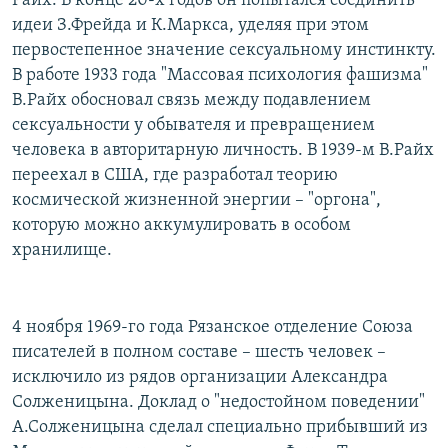
Райх. В конце 20-х годов он попытался соединить
РАСПИСАНИЕ ВЕЩАНИЯ
идеи З.Фрейда и К.Маркса, уделяя при этом
первостепенное значение сексуальному инстинкту.
ПОДПИШИТЕСЬ НА РАССЫЛКУ
В работе 1933 года "Массовая психология фашизма"
В.Райх обосновал связь между подавлением
СОЦИАЛЬНЫЕ СЕТИ
сексуальности у обывателя и превращением
человека в авторитарную личность. В 1939-м В.Райх
переехал в США, где разработал теорию
космической жизненной энергии – "оргона",
которую можно аккумулировать в особом
Все сайты РСЕ/РС
хранилище.
4 ноября 1969-го года Рязанское отделение Союза
писателей в полном составе – шесть человек –
исключило из рядов организации Александра
Солженицына. Доклад о "недостойном поведении"
А.Солженицына сделал специально прибывший из