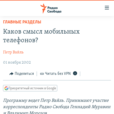
Ссылки
для
упрощенного
ГЛАВНЫЕ РАЗДЕЛЫ
ПРОГРАММЫ
доступа
Каков смысл мобильных
ПОДКАСТЫ
Вернуться
телефонов?
к
АВТОРСКИЕ ПРОЕКТЫ
основному
Петр Вайль
ЦИТАТЫ СВОБОДЫ
содержанию
Вернутся
01 ноября 2002
МНЕНИЯ
к
КУЛЬТУРА
Поделиться
Читать без VPN
главной
навигации
IDEL.РЕАЛИИ
Вернутся
Приоритетный источник в Google
КАВКАЗ.РЕАЛИИ
к
СЕВЕР.РЕАЛИИ
Программу ведет Петр Вайль. Принимают участие
поиску
корреспонденты Радио Свобода Геннадий Муравин
СИБИРЬ.РЕАЛИИ
и Владимир Морозов.