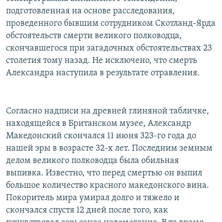
РАСПИСАНИЕ ВЕЩАНИЯ
подготовленная на основе расследования,
проведенного бывшим сотрудником Скотланд-Ярда
ПОДПИШИТЕСЬ НА РАССЫЛКУ
обстоятельств смерти великого полководца,
скончавшегося при загадочных обстоятельствах 23
СОЦИАЛЬНЫЕ СЕТИ
столетия тому назад. Не исключено, что смерть
Александра наступила в результате отравления.
Согласно надписи на древней глиняной табличке,
Все сайты РСЕ/РС
находящейся в Британском музее, Александр
Македонский скончался 11 июня 323-го года до
нашей эры в возрасте 32-х лет. Последним земным
делом великого полководца была обильная
выпивка. Известно, что перед смертью он выпил
большое количество красного македонского вина.
Покоритель мира умирал долго и тяжело и
скончался спустя 12 дней после того, как