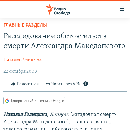
Ссылки
для
упрощенного
ГЛАВНЫЕ РАЗДЕЛЫ
ПРОГРАММЫ
доступа
Расследование обстоятельств
ПОДКАСТЫ
Вернуться
смерти Александра Македонского
к
АВТОРСКИЕ ПРОЕКТЫ
основному
Наталья Голицына
ЦИТАТЫ СВОБОДЫ
содержанию
Вернутся
22 октября 2003
МНЕНИЯ
к
КУЛЬТУРА
Поделиться
Читать без VPN
главной
навигации
IDEL.РЕАЛИИ
Вернутся
Приоритетный источник в Google
КАВКАЗ.РЕАЛИИ
к
СЕВЕР.РЕАЛИИ
Наталья Голицына
, Лондон:
"Загадочная смерть
поиску
Александра Македонского", – так называется
СИБИРЬ.РЕАЛИИ
телепрограмма английского телевидения,