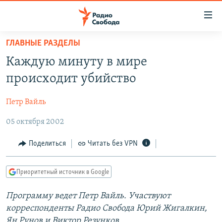
Ссылки
для
упрощенного
ГЛАВНЫЕ РАЗДЕЛЫ
ПРОГРАММЫ
доступа
Каждую минуту в мире
ПОДКАСТЫ
Вернуться
происходит убийство
к
АВТОРСКИЕ ПРОЕКТЫ
основному
Петр Вайль
ЦИТАТЫ СВОБОДЫ
содержанию
Вернутся
05 октября 2002
МНЕНИЯ
к
КУЛЬТУРА
Поделиться
Читать без VPN
главной
навигации
IDEL.РЕАЛИИ
Вернутся
Приоритетный источник в Google
КАВКАЗ.РЕАЛИИ
к
СЕВЕР.РЕАЛИИ
Программу ведет Петр Вайль. Участвуют
поиску
корреспонденты Радио Свобода Юрий Жигалкин,
СИБИРЬ.РЕАЛИИ
Ян Рунов и Виктор Резунков.