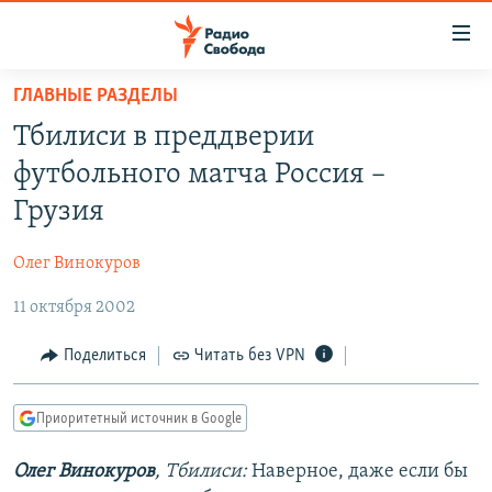
Ссылки
для
упрощенного
ГЛАВНЫЕ РАЗДЕЛЫ
ПРОГРАММЫ
доступа
Тбилиси в преддверии
ПОДКАСТЫ
Вернуться
футбольного матча Россия –
к
АВТОРСКИЕ ПРОЕКТЫ
Грузия
основному
ЦИТАТЫ СВОБОДЫ
содержанию
Олег Винокуров
Вернутся
МНЕНИЯ
к
11 октября 2002
КУЛЬТУРА
главной
навигации
IDEL.РЕАЛИИ
Поделиться
Читать без VPN
Вернутся
КАВКАЗ.РЕАЛИИ
к
Приоритетный источник в Google
СЕВЕР.РЕАЛИИ
поиску
Олег Винокуров
, Тбилиси:
Наверное, даже если бы
СИБИРЬ.РЕАЛИИ