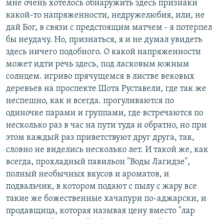
мне очень хотелось обнаружить здесь признаки
РАСПИСАНИЕ ВЕЩАНИЯ
какой-то напряженности, недружелюбия, или, не
ПОДПИШИТЕСЬ НА РАССЫЛКУ
дай Бог, в связи с предстоящим матчем - я потерпел
бы неудачу. Но, признаться, я и не думал увидеть
здесь ничего подобного. О какой напряженности
СОЦИАЛЬНЫЕ СЕТИ
может идти речь здесь, под ласковым южным
солнцем. игриво прячущемся в листве вековых
деревьев на проспекте Шота Руставели, где так же
неспешно, как и всегда. прогуливаются по
одиночке парами и группами, где встречаются по
Все сайты РСЕ/РС
несколько раз в час на пути туда и обратно, но при
этом каждый раз приветствуют друг друга, так,
словно не виделись несколько лет. И такой же, как
всегда, прохладный павильон "Воды Лагидзе",
полный необычных вкусов и ароматов, и
подвальчик, в котором подают с пылу с жару все
такие же божественные хачапури по-аджарски, и
продавщица, которая называя цену вместо "лар