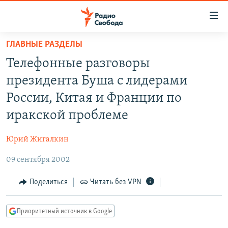
Ссылки
для
упрощенного
ГЛАВНЫЕ РАЗДЕЛЫ
ПРОГРАММЫ
доступа
Телефонные разговоры
ПОДКАСТЫ
Вернуться
президента Буша с лидерами
к
АВТОРСКИЕ ПРОЕКТЫ
России, Китая и Франции по
основному
ЦИТАТЫ СВОБОДЫ
содержанию
иракской проблеме
Вернутся
МНЕНИЯ
к
Юрий Жигалкин
КУЛЬТУРА
главной
09 сентября 2002
навигации
IDEL.РЕАЛИИ
Вернутся
КАВКАЗ.РЕАЛИИ
Поделиться
Читать без VPN
к
СЕВЕР.РЕАЛИИ
поиску
Приоритетный источник в Google
СИБИРЬ.РЕАЛИИ