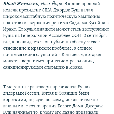
Юрий Жигалкин
, Нью-Йорк:
В конце прошлой
РАСПИСАНИЕ ВЕЩАНИЯ
недели президент США Джордж Буш начал
ПОДПИШИТЕСЬ НА РАССЫЛКУ
широкомасштабную политическую кампанию
подготовки свержения режима Саддама Хусейна в
СОЦИАЛЬНЫЕ СЕТИ
Ираке. Ее кульминацией может стать выступление
Буша на Генеральной Ассамблее ООН 12 сентября,
где, как ожидается, он публично обоснует свое
отношение к иракской проблеме, а следом
начнется серия слушаний в Конгрессе, которая
может завершиться принятием резолюции,
Все сайты РСЕ/РС
санкционирующей операцию в Ираке.
Телефонные разговоры президента Буша с
лидерами России, Китая и Франции были
короткими, но, судя по всему, исключительно
важными, с точки зрения Белого Дома. Джордж
Буш начинает то, к чему его давно призывали