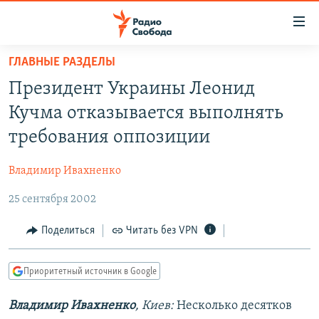
Ссылки
для
упрощенного
ГЛАВНЫЕ РАЗДЕЛЫ
ПРОГРАММЫ
доступа
Президент Украины Леонид
ПОДКАСТЫ
Вернуться
Кучма отказывается выполнять
к
АВТОРСКИЕ ПРОЕКТЫ
требования оппозиции
основному
ЦИТАТЫ СВОБОДЫ
содержанию
Владимир Ивахненко
Вернутся
МНЕНИЯ
к
25 сентября 2002
КУЛЬТУРА
главной
навигации
IDEL.РЕАЛИИ
Поделиться
Читать без VPN
Вернутся
КАВКАЗ.РЕАЛИИ
к
Приоритетный источник в Google
СЕВЕР.РЕАЛИИ
поиску
Владимир Ивахненко
, Киев:
Несколько десятков
СИБИРЬ.РЕАЛИИ