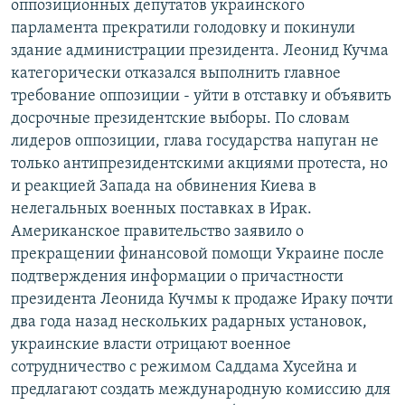
оппозиционных депутатов украинского
РАСПИСАНИЕ ВЕЩАНИЯ
парламента прекратили голодовку и покинули
ПОДПИШИТЕСЬ НА РАССЫЛКУ
здание администрации президента. Леонид Кучма
категорически отказался выполнить главное
требование оппозиции - уйти в отставку и объявить
СОЦИАЛЬНЫЕ СЕТИ
досрочные президентские выборы. По словам
лидеров оппозиции, глава государства напуган не
только антипрезидентскими акциями протеста, но
и реакцией Запада на обвинения Киева в
нелегальных военных поставках в Ирак.
Все сайты РСЕ/РС
Американское правительство заявило о
прекращении финансовой помощи Украине после
подтверждения информации о причастности
президента Леонида Кучмы к продаже Ираку почти
два года назад нескольких радарных установок,
украинские власти отрицают военное
сотрудничество с режимом Саддама Хусейна и
предлагают создать международную комиссию для