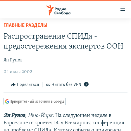
Ссылки
для
упрощенного
ГЛАВНЫЕ РАЗДЕЛЫ
ПРОГРАММЫ
доступа
Распространение СПИДа -
ПОДКАСТЫ
Вернуться
предостережения экспертов ООН
к
АВТОРСКИЕ ПРОЕКТЫ
основному
Ян Рунов
ЦИТАТЫ СВОБОДЫ
содержанию
Вернутся
04 июля 2002
МНЕНИЯ
к
КУЛЬТУРА
Поделиться
Читать без VPN
главной
навигации
IDEL.РЕАЛИИ
Вернутся
Приоритетный источник в Google
КАВКАЗ.РЕАЛИИ
к
СЕВЕР.РЕАЛИИ
Ян Рунов
, Нью-Йорк:
На следующей неделе в
поиску
Барселоне откроется 14-я Всемирная конференция
СИБИРЬ.РЕАЛИИ
по проблеме СПИДа. К этому событию приурочен