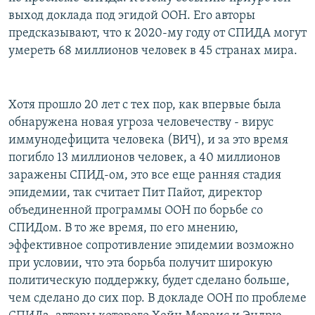
РАСПИСАНИЕ ВЕЩАНИЯ
выход доклада под эгидой ООН. Его авторы
предсказывают, что к 2020-му году от СПИДА могут
ПОДПИШИТЕСЬ НА РАССЫЛКУ
умереть 68 миллионов человек в 45 странах мира.
СОЦИАЛЬНЫЕ СЕТИ
Хотя прошло 20 лет с тех пор, как впервые была
обнаружена новая угроза человечеству - вирус
иммунодефицита человека (ВИЧ), и за это время
погибло 13 миллионов человек, а 40 миллионов
Все сайты РСЕ/РС
заражены СПИД-ом, это все еще ранняя стадия
эпидемии, так считает Пит Пайот, директор
объединенной программы ООН по борьбе со
СПИДом. В то же время, по его мнению,
эффективное сопротивление эпидемии возможно
при условии, что эта борьба получит широкую
политическую поддержку, будет сделано больше,
чем сделано до сих пор. В докладе ООН по проблеме