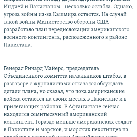
РАСПИСАНИЕ ВЕЩАНИЯ
Индией и Пакистаном - несколько ослабла. Однако,
угроза войны из-за Кашмира остается. На случай
ПОДПИШИТЕСЬ НА РАССЫЛКУ
такой войны Министерство обороны США
разработало план передислокации американского
СОЦИАЛЬНЫЕ СЕТИ
военного контингента, расположенного в районе
Пакистана.
Генерал Ричард Майерс, председатель
Все сайты РСЕ/РС
Объединенного комитета начальников штабов, в
разговоре с журналистами отказался обсуждать
детали плана, но сказал, что пока американские
войска остаются на своих местах в Пакистане и в
прилегающих районах. В Афганистане сейчас
находится семитысячный американский
контингент. Гораздо меньше американских солдат
в Пакистане и моряков, и морских пехотинцев на