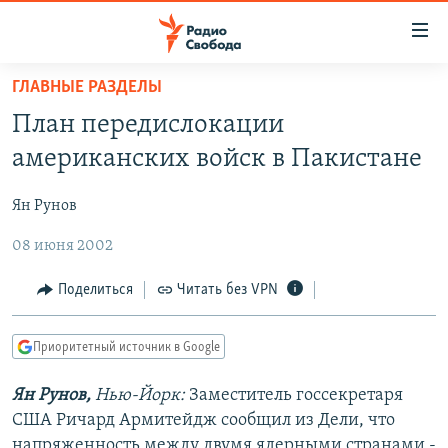
Ссылки
для
упрощенного
ГЛАВНЫЕ РАЗДЕЛЫ
ПРОГРАММЫ
доступа
План передислокации
ПОДКАСТЫ
Вернуться
американских войск в Пакистане
к
АВТОРСКИЕ ПРОЕКТЫ
основному
Ян Рунов
ЦИТАТЫ СВОБОДЫ
содержанию
Вернутся
08 июня 2002
МНЕНИЯ
к
КУЛЬТУРА
Поделиться
Читать без VPN
главной
навигации
IDEL.РЕАЛИИ
Вернутся
Приоритетный источник в Google
КАВКАЗ.РЕАЛИИ
к
СЕВЕР.РЕАЛИИ
Ян Рунов,
Нью-Йорк:
Заместитель госсекретаря
поиску
США Ричард Армитейдж сообщил из Дели, что
СИБИРЬ.РЕАЛИИ
напряженность между двумя ядерными странами -