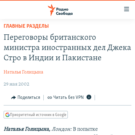
Ссылки
для
упрощенного
ГЛАВНЫЕ РАЗДЕЛЫ
ПРОГРАММЫ
доступа
Переговоры британского
ПОДКАСТЫ
Вернуться
министра иностранных дел Джека
к
АВТОРСКИЕ ПРОЕКТЫ
Стро в Индии и Пакистане
основному
ЦИТАТЫ СВОБОДЫ
содержанию
Наталья Голицына
Вернутся
МНЕНИЯ
к
29 мая 2002
КУЛЬТУРА
главной
навигации
IDEL.РЕАЛИИ
Поделиться
Читать без VPN
Вернутся
КАВКАЗ.РЕАЛИИ
к
Приоритетный источник в Google
СЕВЕР.РЕАЛИИ
поиску
Наталья Голицына,
Лондон:
В попытке
СИБИРЬ.РЕАЛИИ