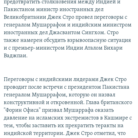
предотвратить столкновения между Индией и
РАСПИСАНИЕ ВЕЩАНИЯ
Пакистаном министр иностранных дел
ПОДПИШИТЕСЬ НА РАССЫЛКУ
Великобритании Джек Стро провел переговоры с
генералом Мушаррафом и индийским министром
иностранных дел Джасвантом Сингхом. Стро
СОЦИАЛЬНЫЕ СЕТИ
также намерен обсудить взрывоопасную ситуация
и с премьер-министром Индии Аталом Бихари
Ваджпаи.
Все сайты РСЕ/РС
Переговоры с индийскими лидерами Джек Стро
проводит после встречи с президентом Пакистана
генералом Мушаррафом, которую он назвал
конструктивной и откровенной. Глава британского
"Форин Офиса" призвал Мушаррафа оказать
давление на исламских экстремистов в Кашмире с
тем, чтобы заставить их прекратить теракты на
индийской территории. Джек Стро отметил, что