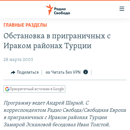
Ссылки
для
упрощенного
ГЛАВНЫЕ РАЗДЕЛЫ
ПРОГРАММЫ
доступа
Обстановка в приграничных с
ПОДКАСТЫ
Вернуться
Ираком районах Турции
к
АВТОРСКИЕ ПРОЕКТЫ
основному
28 марта 2003
ЦИТАТЫ СВОБОДЫ
содержанию
Вернутся
МНЕНИЯ
Поделиться
Читать без VPN
к
КУЛЬТУРА
главной
Приоритетный источник в Google
навигации
IDEL.РЕАЛИИ
Вернутся
Программу ведет Андрей Шарый. С
КАВКАЗ.РЕАЛИИ
к
корреспондентом Радио Свобода/Свободная Европа
СЕВЕР.РЕАЛИИ
поиску
в приграничных с Ираком районах Турции
Замирой Эсхановой беседовал Иван Толстой.
СИБИРЬ.РЕАЛИИ