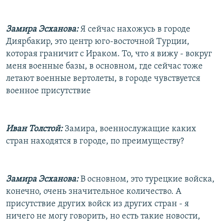
РАСПИСАНИЕ ВЕЩАНИЯ
ПОДПИШИТЕСЬ НА РАССЫЛКУ
Замира Эсханова:
Я сейчас нахожусь в городе
Диярбакир, это центр юго-восточной Турции,
которая граничит с Ираком. То, что я вижу - вокруг
СОЦИАЛЬНЫЕ СЕТИ
меня военные базы, в основном, где сейчас тоже
летают военные вертолеты, в городе чувствуется
военное присутствие
Все сайты РСЕ/РС
Иван Толстой:
Замира, военнослужащие каких
стран находятся в городе, по преимуществу?
Замира Эсханова:
В основном, это турецкие войска,
конечно, очень значительное количество. А
присутствие других войск из других стран - я
ничего не могу говорить, но есть такие новости,