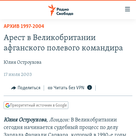
Ссылки
для
упрощенного
АРХИВ 1997-2004
ПРОГРАММЫ
доступа
Арест в Великобритании
ПОДКАСТЫ
Вернуться
афганского полевого командира
к
АВТОРСКИЕ ПРОЕКТЫ
основному
Юлия Остроухова
ЦИТАТЫ СВОБОДЫ
содержанию
Вернутся
17 июля 2003
МНЕНИЯ
к
КУЛЬТУРА
Поделиться
Читать без VPN
главной
навигации
IDEL.РЕАЛИИ
Вернутся
Приоритетный источник в Google
КАВКАЗ.РЕАЛИИ
к
СЕВЕР.РЕАЛИИ
Юлия Остроухова
, Лондон:
В Великобритании
поиску
сегодня начинается судебный процесс по делу
СИБИРЬ.РЕАЛИИ
Зардада Фариади Сарвара, который в 1990-е годы