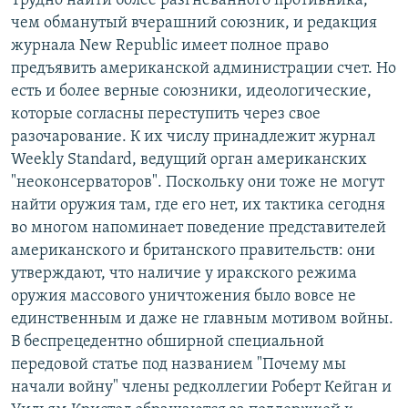
Трудно найти более разгневанного противника,
чем обманутый вчерашний союзник, и редакция
журнала New Republic имеет полное право
предъявить американской администрации счет. Но
есть и более верные союзники, идеологические,
которые согласны переступить через свое
разочарование. К их числу принадлежит журнал
Weekly Standard, ведущий орган американских
"неоконсерваторов". Поскольку они тоже не могут
найти оружия там, где его нет, их тактика сегодня
во многом напоминает поведение представителей
американского и британского правительств: они
утверждают, что наличие у иракского режима
оружия массового уничтожения было вовсе не
единственным и даже не главным мотивом войны.
В беспрецедентно обширной специальной
передовой статье под названием "Почему мы
начали войну" члены редколлегии Роберт Кейган и