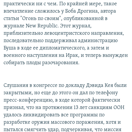
практически ни с чем. По крайней мере, такое
РАСПИСАНИЕ ВЕЩАНИЯ
впечатление сложилось у Боба Дрогина, автора
ПОДПИШИТЕСЬ НА РАССЫЛКУ
статьи "Огонь по своим", опубликованной в
журнале New Republic. Этот журнал,
СОЦИАЛЬНЫЕ СЕТИ
приблизительно левоцентристского направления,
последовательно поддерживал администрацию
Буша в ходе ее дипломатического, а затем и
военного наступления на Ирак, и теперь вынужден
собирать плоды разочарования.
Все сайты РСЕ/РС
Слушания в конгрессе по докладу Дэвида Кея были
закрытыми, но еще до этого он дал по телефону
пресс-конференцию, в ходе которой фактически
признал, что на протяжении 13 лет санкциям ООН
удалось ликвидировать все программы по
разработке оружия массового поражения, хотя и
пытался смягчить удар, подчеркивая, что миссия