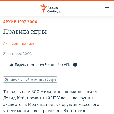
Ссылки
для
упрощенного
АРХИВ 1997-2004
ПРОГРАММЫ
доступа
Правила игры
ПОДКАСТЫ
Вернуться
к
Алексей Цветков
АВТОРСКИЕ ПРОЕКТЫ
основному
21 октября 2003
ЦИТАТЫ СВОБОДЫ
содержанию
Вернутся
МНЕНИЯ
Поделиться
Читать без VPN
к
КУЛЬТУРА
главной
Приоритетный источник в Google
навигации
IDEL.РЕАЛИИ
Вернутся
КАВКАЗ.РЕАЛИИ
Три месяца и 300 миллионов долларов спустя
к
Дэвид Кей, посланный ЦРУ во главе группы
СЕВЕР.РЕАЛИИ
поиску
экспертов в Ирак на поиски оружия массового
СИБИРЬ.РЕАЛИИ
уничтожения, возвратился в Вашингтон