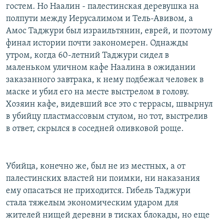
гостем. Но Наалин - палестинская деревушка на
РАСПИСАНИЕ ВЕЩАНИЯ
полпути между Иерусалимом и Тель-Авивом, а
ПОДПИШИТЕСЬ НА РАССЫЛКУ
Амос Таджури был израильтянин, еврей, и поэтому
финал истории почти закономерен. Однажды
СОЦИАЛЬНЫЕ СЕТИ
утром, когда 60-летний Таджури сидел в
маленьком уличном кафе Наалина в ожидании
заказанного завтрака, к нему подбежал человек в
маске и убил его на месте выстрелом в голову.
Хозяин кафе, видевший все это с террасы, швырнул
в убийцу пластмассовым стулом, но тот, выстрелив
Все сайты РСЕ/РС
в ответ, скрылся в соседней оливковой роще.
Убийца, конечно же, был не из местных, а от
палестинских властей ни поимки, ни наказания
ему опасаться не приходится. Гибель Таджури
стала тяжелым экономическим ударом для
жителей нищей деревни в тисках блокады, но еще