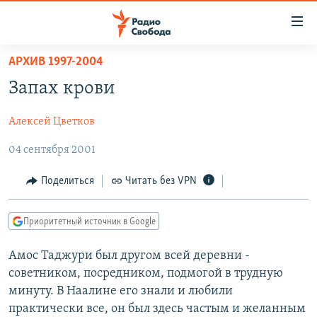
Ссылки
для
упрощенного
АРХИВ 1997-2004
ПРОГРАММЫ
доступа
Запах крови
ПОДКАСТЫ
Вернуться
к
Алексей Цветков
АВТОРСКИЕ ПРОЕКТЫ
основному
04 сентября 2001
ЦИТАТЫ СВОБОДЫ
содержанию
Вернутся
МНЕНИЯ
Поделиться
Читать без VPN
к
КУЛЬТУРА
главной
Приоритетный источник в Google
навигации
IDEL.РЕАЛИИ
Вернутся
КАВКАЗ.РЕАЛИИ
Амос Таджури был другом всей деревни -
к
советником, посредником, подмогой в трудную
СЕВЕР.РЕАЛИИ
поиску
минуту. В Наалине его знали и любили
СИБИРЬ.РЕАЛИИ
практически все, он был здесь частым и желанным