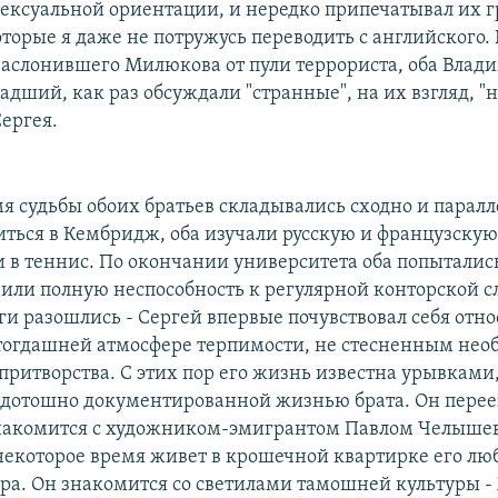
ексуальной ориентации, и нередко припечатывал их 
оторые я даже не потружусь переводить с английского.
 заслонившего Милюкова от пули террориста, оба Влад
адший, как раз обсуждали "странные", на их взгляд, 
ергея.
мя судьбы обоих братьев складывались сходно и паралл
иться в Кембридж, оба изучали русскую и французску
и в теннис. По окончании университета оба попытались
вили полную неспособность к регулярной конторской с
ги разошлись - Сергей впервые почувствовал себя отн
тогдашней атмосфере терпимости, не стесненным не
притворства. С этих пор его жизнь известна урывками
с дотошно документированной жизнью брата. Он перее
знакомится с художником-эмигрантом Павлом Челыше
 некоторое время живет в крошечной квартирке его л
ра. Он знакомится со светилами тамошней культуры -