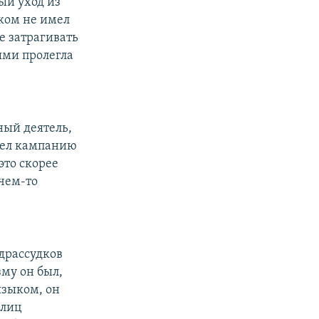
ый уход из
иком не имел
е затрагивать
ыми пролегла
ный деятель,
 вел кампанию
это скорее
чем-то
драссудков
му он был,
языком, он
 лиц