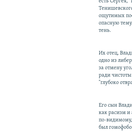
есть Сергея, 
Тенишевского
ощутимых пос
опасную тему
тень.
Их отец, Вла
одно из либе
за отмену уго
ради чистоты
"глубоко отвр
Его сын Влад
как расизм и
по-видимому,
был гомофобо