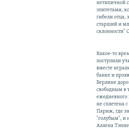
нетипичной с
эпитетами, к
гибели отца,
старший и мл
склонности" С
Какое-то вре
поступили уч
вместе играл
банке и проя
Берлине доро
свободным в 
ежедневного 
не сплетена 
Париж, где 
"голубым", и
Аллена Тэнне