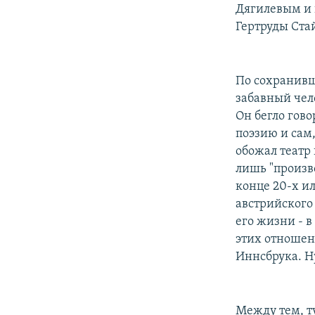
Дягилевым и 
Гертруды Ста
По сохранивш
забавный чел
Он бегло гов
поэзию и сам,
обожал театр 
лишь "произво
конце 20-х и
австрийского
его жизни - 
этих отношен
Иннсбрука. Н
Между тем, т