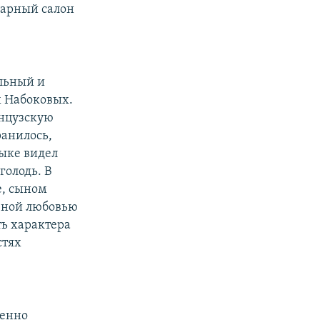
дарный салон
льный и
х Набоковых.
анцузскую
ранилось,
зыке видел
голодь. В
е, сыном
авной любовью
ть характера
стях
пенно