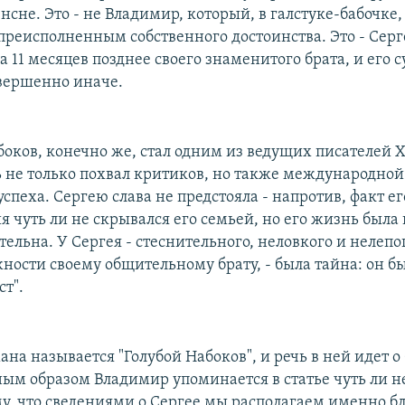
нсне. Это - не Владимир, который, в галстуке-бабочке
преисполненным собственного достоинства. Это - Серг
11 месяцев позднее своего знаменитого брата, и его с
вершенно иначе.
оков, конечно же, стал одним из ведущих писателей X
 не только похвал критиков, но также международной
спеха. Сергею слава не предстояла - напротив, факт ег
 чуть ли не скрывался его семьей, но его жизнь была
ельна. У Сергея - стеснительного, неловкого и нелепо
ности своему общительному брату, - была тайна: он б
ст".
ана называется "Голубой Набоков", и речь в ней идет о
ым образом Владимир упоминается в статье чуть ли н
му, что сведениями о Сергее мы располагаем именно б