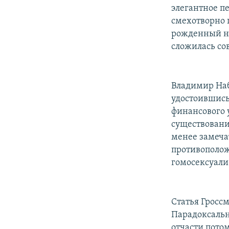
элегантное пе
смехотворно 
рожденный на 
сложилась со
Владимир Наб
удостоившись
финансового у
существования
менее замечат
противополож
гомосексуали
Статья Гроссм
Парадоксальн
отчасти пото