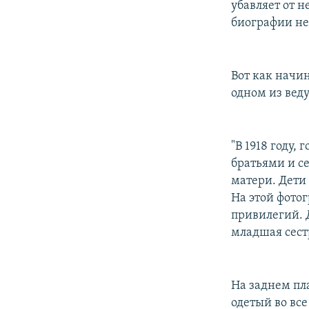
убавляет от н
биографии не
Вот как начин
одном из вед
"В 1918 году,
братьями и с
матери. Дети 
На этой фотог
привилегий. 
младшая сест
На заднем пл
одетый во все