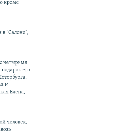
го кроме
 в "Салоне",
 с четырьмя
 подарок его
Петербурга.
ва и
кая Елена,
ой человек,
квозь