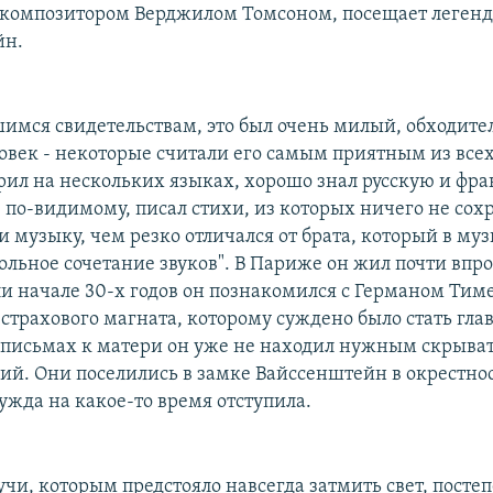
композитором Верджилом Томсоном, посещает леген
йн.
имся свидетельствам, это был очень милый, обходите
овек - некоторые считали его самым приятным из все
орил на нескольких языках, хорошо знал русскую и фр
 по-видимому, писал стихи, из которых ничего не сох
и музыку, чем резко отличался от брата, который в му
льное сочетание звуков". В Париже он жил почти впро
ли начале 30-х годов он познакомился с Германом Тим
 страхового магната, которому суждено было стать гл
в письмах к матери он уже не находил нужным скрыва
ий. Они поселились в замке Вайссенштейн в окрестно
ужда на какое-то время отступила.
учи, которым предстояло навсегда затмить свет, посте