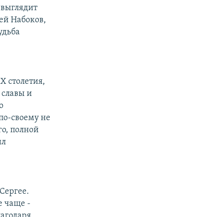
, выглядит
ей Набоков,
удьба
X столетия,
 славы и
о
 по-своему не
го, полной
ыл
 Сергее.
е чаще -
лагодаря