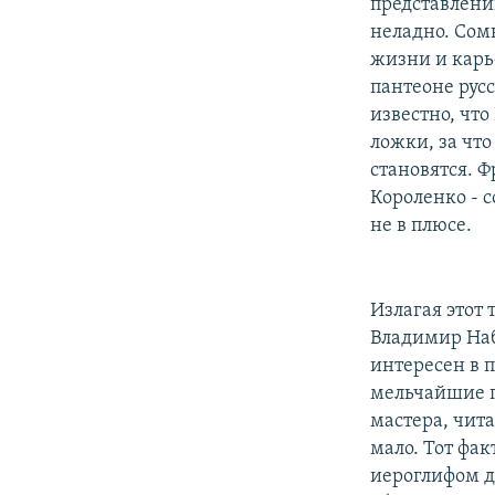
РАСПИСАНИЕ ВЕЩАНИЯ
представлении
неладно. Сом
ПОДПИШИТЕСЬ НА РАССЫЛКУ
жизни и карь
пантеоне русс
известно, чт
ложки, за что
становятся. 
Короленко - с
не в плюсе.
Излагая этот 
Владимир Набо
интересен в 
мельчайшие п
мастера, чит
мало. Тот фак
иероглифом дл