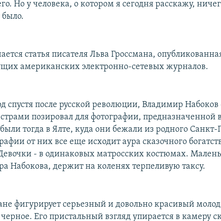
его. Но у человека, о котором я сегодня расскажу, ниче
 было.
ается статья писателя Льва Гроссмана, опубликованная
ущих американских электронно-сетевых журналов.
 год спустя после русской революции, Владимир Набоков
естрами позировал для фотографии, предназначенной в
были тогда в Ялте, куда они бежали из родного Санкт-
рафии от них все еще исходит аура сказочного богатст
Девочки - в одинаковых матросских костюмах. Малень
ра Набокова, держит на коленях терпеливую таксу.
ане фигурирует серьезный и довольно красивый молод
 черное. Его пристальный взгляд упирается в камеру с