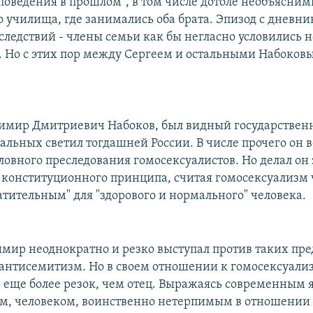
"поведения в прошлом", в том числе дотоле необъясним
 училища, где занимались оба брата. Эпизод с дневн
ледствий - члены семьи как бы негласно условились н
. Но с этих пор между Сергеем и остальными Набоков
димир Дмитриевич Набоков, был видный государствен
ральных светил тогдашней России. В числе прочего он
ловного преследования гомосексуалистов. Но делал он 
 конституционного принципа, считая гомосексуализм 
атительным" для "здорового и нормального" человека.
имир неоднократно и резко выступал против таких пре
 антисемитизм. Но в своем отношении к гомосексуализ
 еще более резок, чем отец. Выражаясь современным 
м, человеком, воинственно нетерпимым в отношении