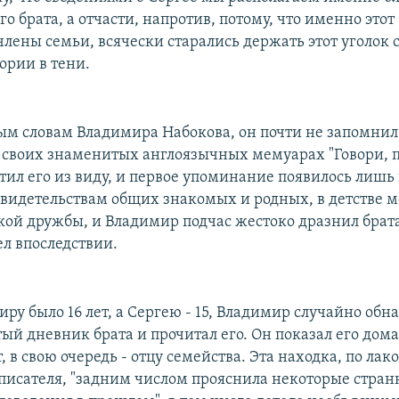
го брата, а отчасти, напротив, потому, что именно этот
члены семьи, всячески старались держать этот уголок 
ории в тени.
ым словам Владимира Набокова, он почти не запомнил
 своих знаменитых англоязычных мемуарах "Говори, п
тил его из виду, и первое упоминание появилось лишь
свидетельствам общих знакомых и родных, в детстве
кой дружбы, и Владимир подчас жестоко дразнил брата
ел впоследствии.
ру было 16 лет, а Сергею - 15, Владимир случайно обн
тый дневник брата и прочитал его. Он показал его до
т, в свою очередь - отцу семейства. Эта находка, по ла
исателя, "задним числом прояснила некоторые странно