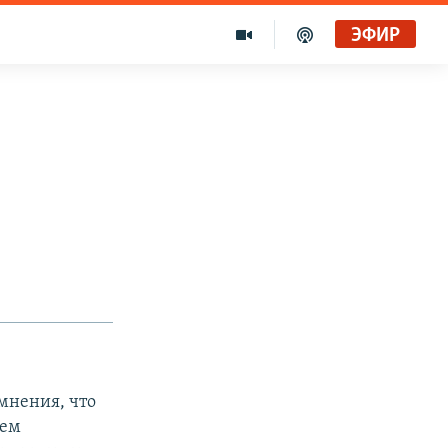
ЭФИР
мнения, что
шем