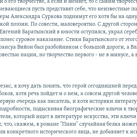
 о его творчестве, а если и меняет, то с самим творчес
невающиеся пусть представят себе, что неизвестные п
еры Александра Суркова поднимут его хотя бы на одну
кой поэзии. По совести, маловероятно. С другой сторо
о Евгений Баратынский в юности оступился, украл сер
 понес суровое наказание. Стихи Баратынского от этог
Франсуа Вийон был разбойником с большой дороги, а В
овестью нации, но творчество первого - не в минусе, а в
тезис, я хочу дать понять, что герой сегодняшней перед
ков, хотя речь пойдет и о нем, а совсем другой челов
первую очередь как писатель, и хотя историки литерат
одробности, подыскивая биографические ключи к тво
ателя, который ищет в литературе искусства, эти ключ
т, что, скажем, в романе "Пнин" случайная белка може
я конкретного исторического лица, не добавляет к иск