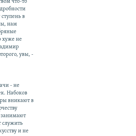
твом что-то
одробности
 ступень в
ны, нам
ебряные
о хуже не
ладимир
торого, увы, -
ачи - не
ек. Набоков
уры вникают в
рчеству
и занимают
т служить
усству и не