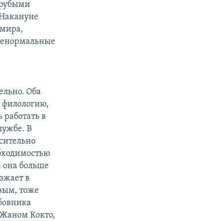
грубыми
 Накануне
имира,
"ненормальные
ельно. Оба
ю филологию,
 работать в
лужбе. В
осительно
обходимостью
, она больше
зжает в
вым, тоже
юбовника
 Жаном Кокто,