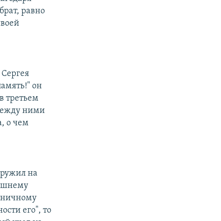
 брат, равно
своей
 Сергея
амять!" он
 в третьем
 между ними
, о чем
аружил на
машнему
коничному
сти его", то