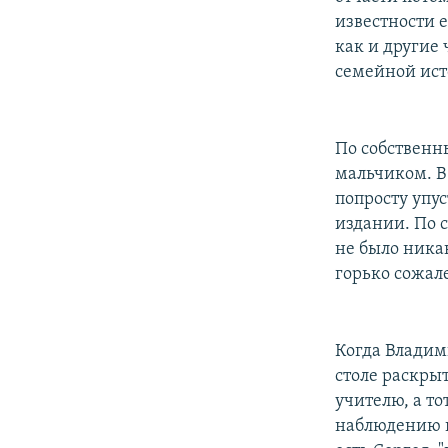
известности е
как и другие 
семейной ист
По собственн
мальчиком. В
попросту упус
издании. По 
не было ника
горько сожал
Когда Владими
столе раскры
учителю, а то
наблюдению п