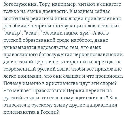
богослужения. Тору, например, читают в синагоге
РАСПИСАНИЕ ВЕЩАНИЯ
только на языке древности. К модным сейчас
ПОДПИШИТЕСЬ НА РАССЫЛКУ
восточным религиям иных людей привлекает как
раз обилие непривычно звучащих слов, всех этих
СОЦИАЛЬНЫЕ СЕТИ
"мантр", "асан", "ом мани падме хум". А вот в
русской образованной среде наоборот, давно
выказывается недовольство тем, что язык
православного богослужения церковнославянский.
Да и в самой Церкви есть сторонники перехода на
современный русский язык, чтобы все прихожане
Все сайты РСЕ/РС
легко понимали, что они слышат и что произносят.
Почему именно в христианстве идут эти споры?
Что мешает Православной Церкви перейти на
русский язык и что ее к этому подталкивает? Как
относятся к русскому языку другие направления
христианства в России?