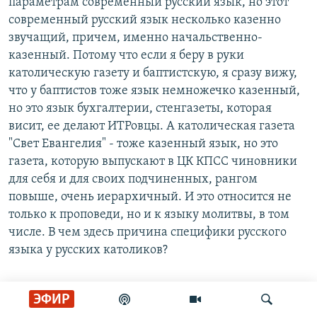
параметрам современный русский язык, но этот
современный русский язык несколько казенно
звучащий, причем, именно начальственно-
казенный. Потому что если я беру в руки
католическую газету и баптистскую, я сразу вижу,
что у баптистов тоже язык немножечко казенный,
но это язык бухгалтерии, стенгазеты, которая
висит, ее делают ИТРовцы. А католическая газета
"Свет Евангелия" - тоже казенный язык, но это
газета, которую выпускают в ЦК КПСС чиновники
для себя и для своих подчиненных, рангом
повыше, очень иерархичный. И это относится не
только к проповеди, но и к языку молитвы, в том
числе. В чем здесь причина специфики русского
языка у русских католиков?
ЭФИР
Ольга Кверквелиа: