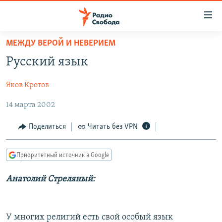
Ссылки
для
упрощенного
МЕЖДУ ВЕРОЙ И НЕВЕРИЕМ
ПРОГРАММЫ
доступа
Русский язык
ПОДКАСТЫ
Вернуться
к
Яков Кротов
АВТОРСКИЕ ПРОЕКТЫ
основному
14 марта 2002
ЦИТАТЫ СВОБОДЫ
содержанию
Вернутся
МНЕНИЯ
Поделиться
Читать без VPN
к
КУЛЬТУРА
главной
Приоритетный источник в Google
навигации
IDEL.РЕАЛИИ
Вернутся
КАВКАЗ.РЕАЛИИ
Анатолий Стреляный:
к
СЕВЕР.РЕАЛИИ
поиску
СИБИРЬ.РЕАЛИИ
У многих религий есть свой особый язык