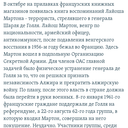
В октябре на прилавках французских книжных
РАСПИСАНИЕ ВЕЩАНИЯ
магазинов появилась книга воспоминаний Лайоша
ПОДПИШИТЕСЬ НА РАССЫЛКУ
Мартона - террориста, стрелявшего в генерала
Шарля де Голля. Лайош Мартон, венгр по
СОЦИАЛЬНЫЕ СЕТИ
национальности, армейский офицер,
антикоммунист, после подавления венгерского
восстания в 1956-м году бежал во Францию. Здесь
Мартон вошел в подпольную Организацию
Секретной Армии. Для членов ОАС главной
задачей было физическое устранение генерала де
Все сайты РСЕ/РС
Голля за то, что он решился признать
независимость Алжира и прекратить алжирскую
войну. По плану, после этого власть в стране должна
была перейти в руки военных. 8-го января 1961-го
французские граждане поддержали де Голля на
референдуме, а 22-го августа 62-го года группа, в
которую входил Мартон, совершила на него
покушение. Неудачно. Участники группы, среди