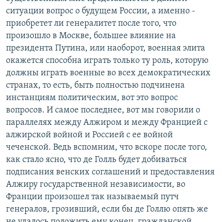
ситуации вопрос о будущем России, а именно -
приобретет ли генералитет после того, что
произошло в Москве, большее влияние на
президента Путина, или наоборот, военная элита
окажется способна играть только ту роль, которую
должны играть военные во всех демократических
странах, то есть, быть полностью подчинена
инстанциям политическим, вот это вопрос
вопросов. И самое последнее, вот мы говорили о
параллелях между Алжиром и между Францией с
алжирской войной и Россией с ее войной
чеченской. Ведь вспомним, что вскоре после того,
как стало ясно, что де Голль будет добиваться
подписания венских соглашений и предоставления
Алжиру государственной независимости, во
Франции произошел так называемый путч
генералов, грозивший, если бы де Голлю опять же
не удалось положить ему конец, гражданской