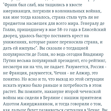
"Франк был слаб, мы тащились в хвосте
американцев, погрязли в колониальных войнах,
как мне тогда казалось, страна стала чуть ли не
предметом насмешек для всего мира. Генералу де
Голлю, пришедшему в мае 58-го года в Елисейский
дворец, удалось быстро поставить крест на
унижениях, которые ранее переносила страна, и
дать ей импульс". Вы сказали о тогдащней
популярности де Голля, но ведь сегодня Владимир
Путин весьма популярный президент, его рейтинг,
несмотря ни на что, не падает. Разумеется, Россия -
не Франция, разумеется, Чечня - не Алжир, это
понятно. Но ясно и то, что выход из этой ситуации
искать нужно было раньше и потребность в этом
растет. Вы помните, накануне второй чеченской
войны мы сидели в Берлине с нашим приятелем
Ашотом Амирджаняном, и тогда говорили о том,
как дальше будет развиваться ситуация в Чечне. Вы