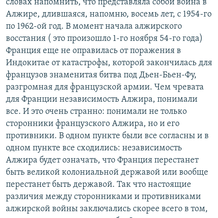
словах напомнить, что представляла собой война в
Алжире, длившаяся, напомню, восемь лет, с 1954-го
по 1962-ой год. В момент начала алжирского
восстания ( это произошло 1-го ноября 54-го года)
Франция еще не оправилась от поражения в
Индокитае от катастрофы, которой закончилась для
французов знаменитая битва под Дьен-Бьен-Фу,
разгромная для французской армии. Чем чревата
для Франции независимость Алжира, понимали
все. И это очень странно: понимали не только
сторонники французского Алжира, но и его
противники. В одном пункте были все согласны и в
одном пункте все сходились: независимость
Алжира будет означать, что Франция перестанет
быть великой колониальной державой или вообще
перестанет быть державой. Так что настоящие
различия между сторонниками и противниками
алжирской войны заключались скорее всего в том,