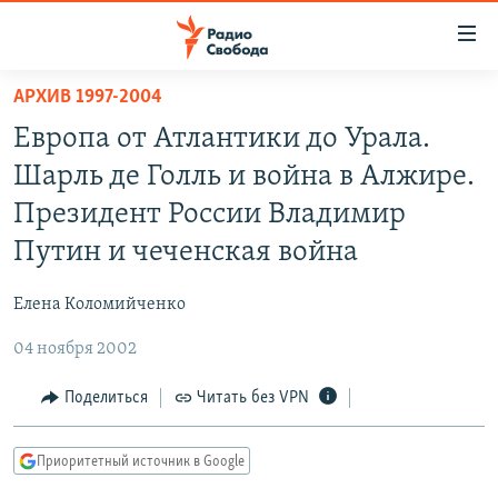
Ссылки
для
упрощенного
АРХИВ 1997-2004
ПРОГРАММЫ
доступа
Европа от Атлантики до Урала.
ПОДКАСТЫ
Вернуться
Шарль де Голль и война в Алжире.
к
АВТОРСКИЕ ПРОЕКТЫ
Президент России Владимир
основному
ЦИТАТЫ СВОБОДЫ
содержанию
Путин и чеченская война
Вернутся
МНЕНИЯ
к
Елена Коломийченко
КУЛЬТУРА
главной
04 ноября 2002
навигации
IDEL.РЕАЛИИ
Вернутся
КАВКАЗ.РЕАЛИИ
Поделиться
Читать без VPN
к
СЕВЕР.РЕАЛИИ
поиску
Приоритетный источник в Google
СИБИРЬ.РЕАЛИИ