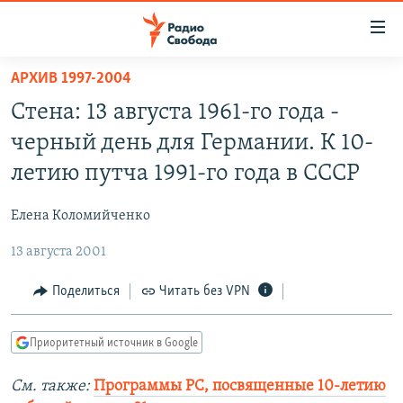
Ссылки
для
упрощенного
АРХИВ 1997-2004
ПРОГРАММЫ
доступа
Стена: 13 августа 1961-го года -
ПОДКАСТЫ
Вернуться
черный день для Германии. К 10-
к
АВТОРСКИЕ ПРОЕКТЫ
летию путча 1991-го года в СССР
основному
ЦИТАТЫ СВОБОДЫ
содержанию
Елена Коломийченко
Вернутся
МНЕНИЯ
к
13 августа 2001
КУЛЬТУРА
главной
навигации
IDEL.РЕАЛИИ
Поделиться
Читать без VPN
Вернутся
КАВКАЗ.РЕАЛИИ
к
Приоритетный источник в Google
СЕВЕР.РЕАЛИИ
поиску
См. также:
Программы РС, посвященные 10-летию
СИБИРЬ.РЕАЛИИ