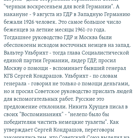
"черным воскресеньем для всей Германии". А
накануне - 9 августа из ГДР в Западную Германию
бежали 1926 человек. Это самое большое число
беженцев за летние месяцы 1961-го года.
Тогдашнее руководство ГДР и Москва были
обеспокоены исходом восточных немцев на запад.
Вальтер Ульбрихт - тогда глава Социалистической
единой партии Германии, лидер ГДР, просил
Москву о помощи - вспоминает бывший генерал
КГБ Сергей Кондрашов. Ульбрихт - по словам
генерала - говорил не только о помощи деньгами,
но и просил Советское руководство прислать людей
для вспомогательных работ. Русские это
предложение отклонили. Никита Хрущев писал в
своих "Воспоминаниях" - "нелепо было бы
победителям чистить немецкие туалеты". Как
утверждает Сергей Кондрашов, переговоры
закончились тем, что Советский Союз выделил на