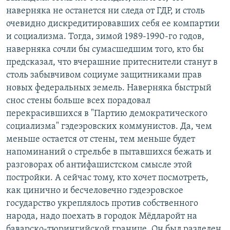
наверняка не останется ни следа от ГДР, и столь
очевидно дискредитировавших себя ее компартии
и социализма. Тогда, зимой 1989-1990-го годов,
наверняка сочли бы сумасшедшим того, кто бы
предсказал, что вчерашние притеснители станут в
столь забывчивом социуме защитниками прав
новых федеральных земель. Наверняка быстрый
снос стены больше всех порадовал
перекрасившихся в "Партию демократического
социализма" гэдеэровских коммунистов. Да, чем
меньше остается от стены, тем меньше будет
напоминаний о стрельбе в пытавшихся бежать и
разговорах об антифашистском смысле этой
постройки. А сейчас тому, кто хочет посмотреть,
как цинично и бесчеловечно гэдеэровское
государство укреплялось против собственного
народа, надо поехать в городок Мёдларойт на
баварско-тюрингийской границе. Он был разделен,