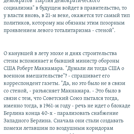
демократов "Партия демократического
социализма" в будущем войдет в правительство, то
у власти вновь, в 21-м веке, окажется тот самый тип
политиков, которому мы обязаны этим позорным
проявлением левого тоталитаризма - стеной".
О канувшей в лету эпохе и днях строительства
стены вспоминает и бывший министр обороны
США Роберт Макнамара. "Думали ли тогда США о
военном вмешательстве"? - спрашивает его
корреспондент газеты. "Да, но это было не в связи
со стеной, - разъясняет Макнамара. - Это было в
связи с тем, что Советский Союз пытался тогда,
именно тогда, в 1961-м году - речь не идет о блокаде
Берлина конца 40-х - парализовать снабжение
Западного Берлина. Сначала они стали создавать
помехи летавшим по воздушным коридорам