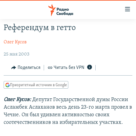
Ссылки
для
упрощенного
Референдум в гетто
ПРОГРАММЫ
доступа
Олег Кусов
ПОДКАСТЫ
Вернуться
к
АВТОРСКИЕ ПРОЕКТЫ
25 мая 2003
основному
ЦИТАТЫ СВОБОДЫ
содержанию
Поделиться
Читать без VPN
Вернутся
МНЕНИЯ
к
Приоритетный источник в Google
КУЛЬТУРА
главной
навигации
IDEL.РЕАЛИИ
Олег Кусов:
Депутат Государственной думы России
Вернутся
Асламбек Аслаханов весь день 23-го марта провел в
КАВКАЗ.РЕАЛИИ
к
Чечне. Он был удивлен активностью своих
СЕВЕР.РЕАЛИИ
поиску
соотечественников на избирательных участках.
СИБИРЬ.РЕАЛИИ