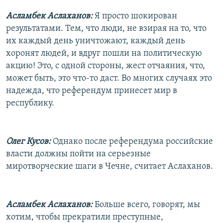
РАСПИСАНИЕ ВЕЩАНИЯ
Асламбек Аслаханов:
Я просто шокирован
ПОДПИШИТЕСЬ НА РАССЫЛКУ
результатами. Тем, что люди, не взирая на то, что
их каждый день уничтожают, каждый день
хоронят людей, и вдруг пошли на политическую
СОЦИАЛЬНЫЕ СЕТИ
акцию! Это, с одной стороны, жест отчаяния, что,
может быть, это что-то даст. Во многих случаях это
надежда, что референдум принесет мир в
республику.
Все сайты РСЕ/РС
Олег Кусов:
Однако после референдума российские
власти должны пойти на серьезные
миротворческие шаги в Чечне, считает Аслаханов.
Асламбек Аслаханов:
Больше всего, говорят, мы
хотим, чтобы прекратили преступные,