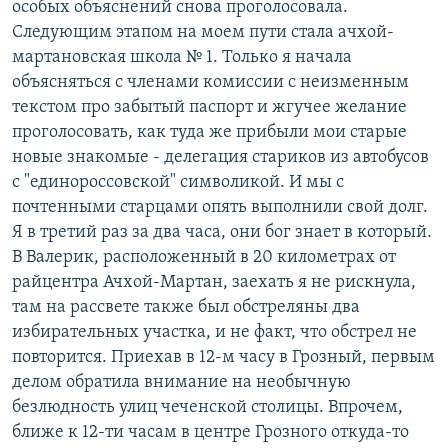
особых объяснений снова проголосовала.
Следующим этапом на моем пути стала ачхой-
мартановская школа № 1. Только я начала
объясняться с членами комиссии с неизменным
текстом про забытый паспорт и жгучее желание
проголосовать, как туда же прибыли мои старые
новые знакомые - делегация стариков из автобусов
с "единороссовской" символикой. И мы с
почтенными старцами опять выполнили свой долг.
Я в третий раз за два часа, они бог знает в который.
В Валерик, расположенный в 20 километрах от
райцентра Ачхой-Мартан, заехать я не рискнула,
там на рассвете также был обстреляны два
избирательных участка, и не факт, что обстрел не
повторится. Приехав в 12-м часу в Грозный, первым
делом обратила внимание на необычную
безлюдность улиц чеченской столицы. Впрочем,
ближе к 12-ти часам в центре Грозного откуда-то