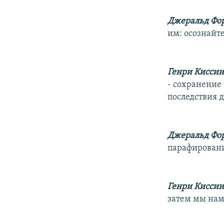
Джеральд Фор
им: осознайте
Генри Кисси
- сохранение
последствия 
Джеральд Фор
парафирован
Генри Кисси
затем мы нам