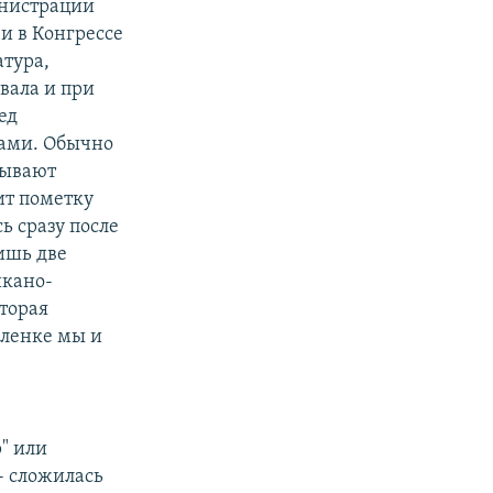
инистрации
и в Конгрессе
атура,
вала и при
ед
ками. Обычно
бывают
ит пометку
ь сразу после
лишь две
икано-
торая
пленке мы и
" или
- сложилась