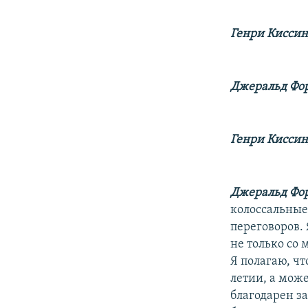
Генри Кисси
Джеральд Фор
Генри Кисси
Джеральд Фор
колоссальные
переговоров. 
не только со
Я полагаю, ч
летии, а може
благодарен з