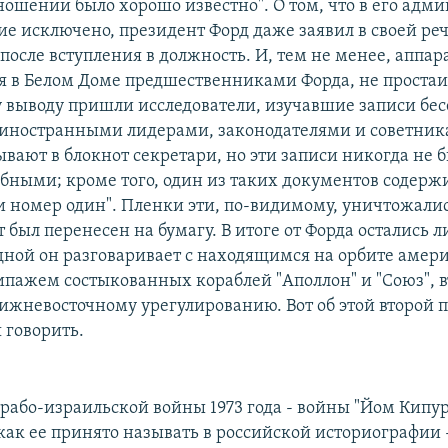
ношении было хорошо известно". О том, что в его адм
е исключено, президент Форд даже заявил в своей реч
после вступления в должность. И, тем не менее, аппар
я в Белом Доме предшественниками Форда, не простаи
у выводу пришли исследователи, изучавшие записи бес
 иностранными лидерами, законодателями и советни
ывают в блокнот секретари, но эти записи никогда не 
бными; кроме того, один из таких документов содерж
и номер один". Пленки эти, по-видимому, уничтожалис
ст был перенесен на бумагу. В итоге от Форда остались 
одной он разговаривает с находящимся на орбите амер
ипажем состыкованных кораблей "Аполлон" и "Союз", в
ижневосточному урегулированию. Вот об этой второй 
 говорить.
арабо-израильской войны 1973 года - войны "Йом Кипур
 как ее принято называть в российской историографии 