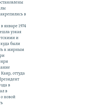
остановлены
илы
закрепились в
в январе 1974
решла узкая
етскими и
 куда были
ть к мирным
при
енри
вание
Каир, оттуда
 Президент
ода в
ал в
 о новой
ть