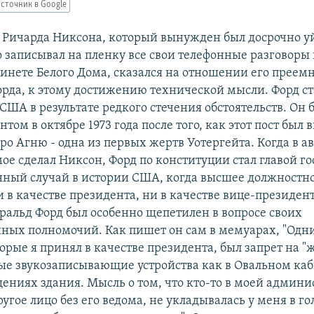
сточник в Google
 Ричарда Никсона, который вынужден был досрочно уй
то записывал на пленку все свои телефонные разговоры 
инете Белого Дома, сказался на отношении его преем
рда, к этому достижению технической мысли. Форд ст
США в результате редкого стечения обстоятельств. Он 
том в октябре 1973 года после того, как этот пост был
о Агню - одна из первых жертв Уотергейта. Когда в ав
мое сделал Никсон, Форд по конституции стал главой го
нный случай в истории США, когда высшее должностно
 в качестве президента, ни в качестве вице-президен
ральд Форд был особенно щепетилен в вопросе своих
ных полномочий. Как пишет он сам в мемуарах, "Одн
рые я принял в качестве президента, был запрет на "
ые звукозаписывающие устройства как в Овальном каби
ениях здания. Мысль о том, что кто-то в моей админ
угое лицо без его ведома, не укладывалась у меня в гол