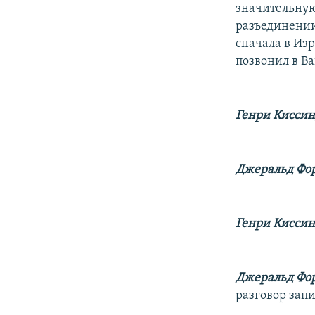
значительную
разъединении
сначала в Из
позвонил в В
Генри Кисси
Джеральд Фор
Генри Кисси
Джеральд Фор
разговор зап