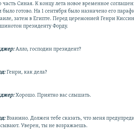
 часть Синая. К концу лета новое временное соглашен
 было готово. На 1 сентября было назначено его параф
раиле, затем в Египте. Перед церемонией Генри Кисси
ашинотон президенту Форду.
нджер:
Алло, господин президент?
д:
Генри, как дела?
нджер:
Хорошо. Приятно вас слышать.
д:
Взаимно. Должен тебе сказать, что меня предупред
исывают. Уверен, ты не возражаешь.