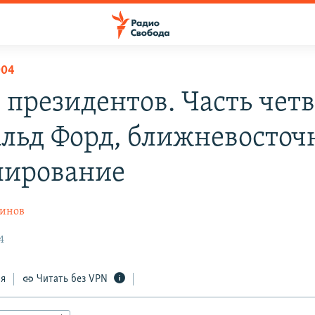
004
 президентов. Часть четв
льд Форд, ближневосточ
лирование
ринов
4
ся
Читать без VPN