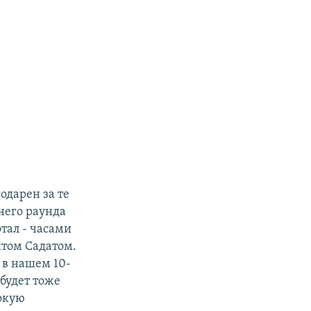
одарен за те
него раунда
тал - часами
нтом Садатом.
 в нашем 10-
 будет тоже
бокую