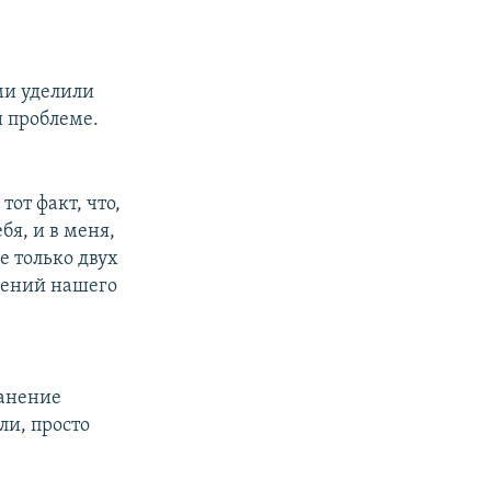
ми уделили
й проблеме.
тот факт, что,
бя, и в меня,
е только двух
ижений нашего
ранение
ли, просто