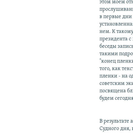
этом моем от
прослушивани
в первые дни 
установленна
нем. К таком
президента с
беседы запис
такими подро
"конец пленк
того, как тек
пленки - на 
советским эк
посвящена бл
будем сегодня
В результате 
Судного дня,