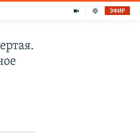
ЭФИР
ертая.
ное