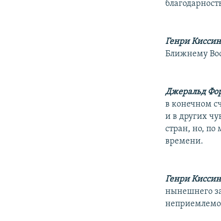
благодарност
Генри Кисси
Ближнему Вос
Джеральд Фор
в конечном сч
и в других чу
стран, но, п
времени.
Генри Кисси
нынешнего за
неприемлемо