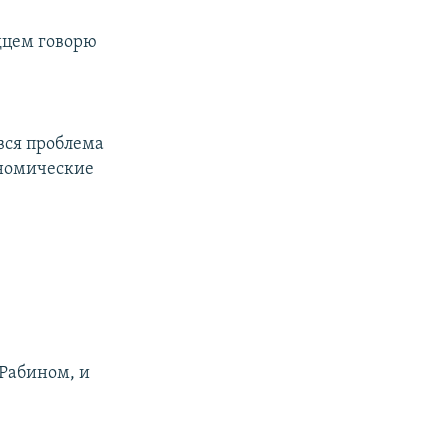
рдцем говорю
вся проблема
ономические
Рабином, и