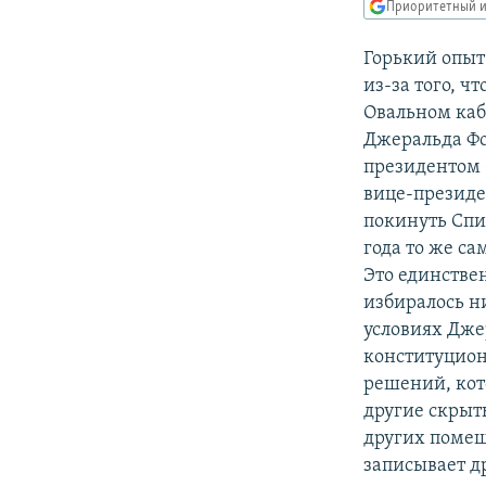
РАСПИСАНИЕ ВЕЩАНИЯ
Приоритетный и
ПОДПИШИТЕСЬ НА РАССЫЛКУ
Горький опыт
из-за того, ч
Овальном каб
Джеральда Фо
президентом 
вице-президен
покинуть Спир
года то же са
Это единстве
избиралось ни
условиях Дже
конституцион
решений, кото
другие скрыт
других помещ
записывает др