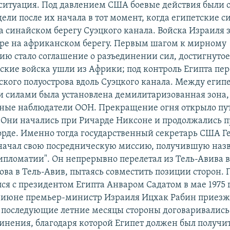
ситуация. Под давлением США боевые действия были 
дели после их начала в тот момент, когда египетские с
а синайском берегу Суэцкого канала. Войска Израиля 
ре на африканском берегу. Первым шагом к мирному
ию стало соглашение о разъединении сил, достигнутое 
ьские войска ушли из Африки; под контроль Египта пе
ского полуострова вдоль Суэцкого канала. Между егип
 силами была установлена демилитаризованная зона,
ные наблюдатели ООН. Прекращение огня открыло пу
 Они начались при Ричарде Никсоне и продолжались 
рде. Именно тогда государственный секретарь США Г
начал свою посредническую миссию, получившую наз
ипломатии". Он непрерывно перелетал из Тель-Авива в 
ова в Тель-Авив, пытаясь совместить позиции сторон.
ся с президентом Египта Анваром Садатом в мае 1975 г
В июне премьер-министр Израиля Ицхак Рабин приезж
 последующие летние месяцы стороны договаривались
инения, благодаря которой Египет должен был получи