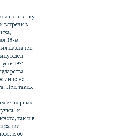
ти в отставку
и встречи в
ника,
ал 38-м
был назначен
 вынужден
густе 1974
сударства.
е лицо не
та. При таких
им из первых
жучки" и
нете, так и в
истрации
ове, и об