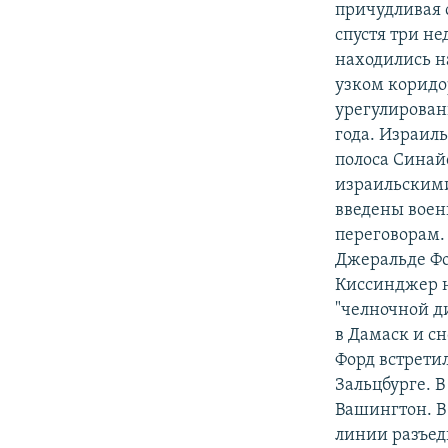
причудливая 
спустя три не
находились н
узком коридо
урегулирован
года. Израил
полоса Синай
израильскими
введены воен
переговорам.
Джеральде Фо
Киссинджер 
"челночной д
в Дамаск и сн
Форд встретил
Зальцбурге. 
Вашингтон. В
линии разъед