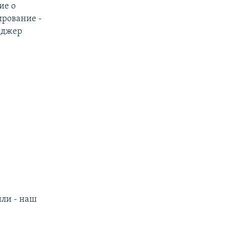
ие о
ирование -
нджер
или - наш