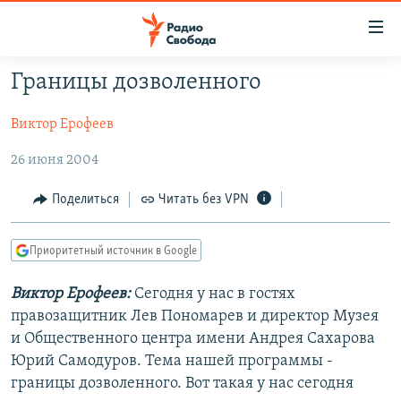
Ссылки
для
упрощенного
Границы дозволенного
ПРОГРАММЫ
доступа
Виктор Ерофеев
ПОДКАСТЫ
Вернуться
к
АВТОРСКИЕ ПРОЕКТЫ
26 июня 2004
основному
ЦИТАТЫ СВОБОДЫ
содержанию
Поделиться
Читать без VPN
Вернутся
МНЕНИЯ
к
Приоритетный источник в Google
КУЛЬТУРА
главной
навигации
IDEL.РЕАЛИИ
Виктор Ерофеев:
Сегодня у нас в гостях
Вернутся
правозащитник Лев Пономарев и директор Музея
КАВКАЗ.РЕАЛИИ
к
и Общественного центра имени Андрея Сахарова
СЕВЕР.РЕАЛИИ
поиску
Юрий Самодуров. Тема нашей программы -
границы дозволенного. Вот такая у нас сегодня
СИБИРЬ.РЕАЛИИ