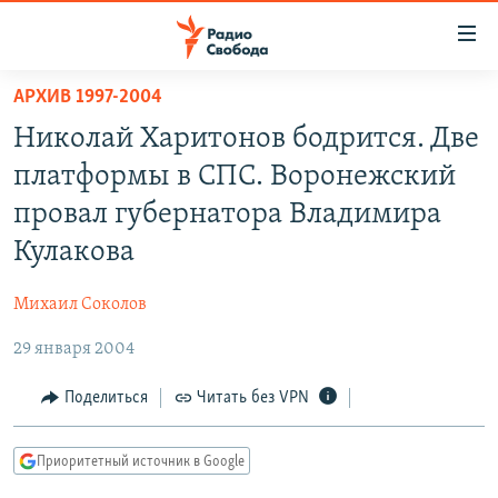
Ссылки
для
упрощенного
АРХИВ 1997-2004
ПРОГРАММЫ
доступа
Николай Харитонов бодрится. Две
ПОДКАСТЫ
Вернуться
платформы в СПС. Воронежский
к
АВТОРСКИЕ ПРОЕКТЫ
провал губернатора Владимира
основному
ЦИТАТЫ СВОБОДЫ
содержанию
Кулакова
Вернутся
МНЕНИЯ
к
Михаил Соколов
КУЛЬТУРА
главной
29 января 2004
навигации
IDEL.РЕАЛИИ
Вернутся
КАВКАЗ.РЕАЛИИ
Поделиться
Читать без VPN
к
СЕВЕР.РЕАЛИИ
поиску
Приоритетный источник в Google
СИБИРЬ.РЕАЛИИ