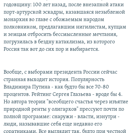
годовщину: 100 лет назад, после внезапной атаки
порт-артурской эскадры, казавшаяся незыблемой
монархия во главе с обожаемым народом
полковником, предлагавшим нигилистам, купцам
и земцам отбросить бессмысленные мечтания,
погрузилась в бездну катаклизма, из которого
Россия так вот до сих пор и выбирается.
Вообще, с выборами президента России сейчас
странная выходит история. Популярность
Владимира Путина - как будто бы все 70-80
процентов. Рейтинг Сергея Глазьева - вроде бы 4.
Но автора теории "всеобщего счастья через изъятие
природной ренты у олигархов" прессуют почти по
полной программе: снаружи - власти, изнутри -
люди, называвшие себя еще недавно его
соратниками. Все выглядит так, будто при честной