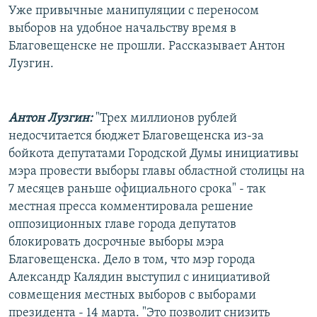
Уже привычные манипуляции с переносом
РАСПИСАНИЕ ВЕЩАНИЯ
выборов на удобное начальству время в
ПОДПИШИТЕСЬ НА РАССЫЛКУ
Благовещенске не прошли. Рассказывает Антон
Лузгин.
СОЦИАЛЬНЫЕ СЕТИ
Антон Лузгин:
"Трех миллионов рублей
недосчитается бюджет Благовещенска из-за
бойкота депутатами Городской Думы инициативы
мэра провести выборы главы областной столицы на
Все сайты РСЕ/РС
7 месяцев раньше официального срока" - так
местная пресса комментировала решение
оппозиционных главе города депутатов
блокировать досрочные выборы мэра
Благовещенска. Дело в том, что мэр города
Александр Калядин выступил с инициативой
совмещения местных выборов с выборами
президента - 14 марта. "Это позволит снизить