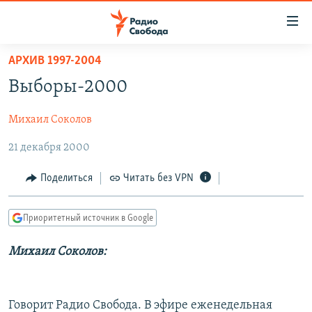
Ссылки
для
упрощенного
АРХИВ 1997-2004
ПРОГРАММЫ
доступа
Выборы-2000
ПОДКАСТЫ
Вернуться
к
Михаил Соколов
АВТОРСКИЕ ПРОЕКТЫ
основному
21 декабря 2000
ЦИТАТЫ СВОБОДЫ
содержанию
Вернутся
МНЕНИЯ
Поделиться
Читать без VPN
к
КУЛЬТУРА
главной
Приоритетный источник в Google
навигации
IDEL.РЕАЛИИ
Вернутся
КАВКАЗ.РЕАЛИИ
Михаил Соколов:
к
СЕВЕР.РЕАЛИИ
поиску
СИБИРЬ.РЕАЛИИ
Говорит Радио Свобода. В эфире еженедельная