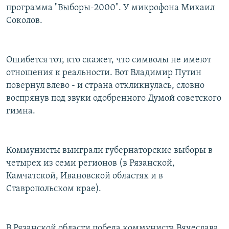
программа "Выборы-2000". У микрофона Михаил
РАСПИСАНИЕ ВЕЩАНИЯ
Соколов.
ПОДПИШИТЕСЬ НА РАССЫЛКУ
СОЦИАЛЬНЫЕ СЕТИ
Ошибется тот, кто скажет, что символы не имеют
отношения к реальности. Вот Владимир Путин
повернул влево - и страна откликнулась, словно
воспрянув под звуки одобренного Думой советского
гимна.
Все сайты РСЕ/РС
Коммунисты выиграли губернаторские выборы в
четырех из семи регионов (в Рязанской,
Камчатской, Ивановской областях и в
Ставропольском крае).
В Рязанской области победа коммуниста Вячеслава