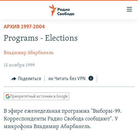
Ссылки
для
упрощенного
АРХИВ 1997-2004
ПРОГРАММЫ
доступа
Programs - Elections
ПОДКАСТЫ
Вернуться
к
Владимир Абарбанель
АВТОРСКИЕ ПРОЕКТЫ
основному
15 ноября 1999
ЦИТАТЫ СВОБОДЫ
содержанию
Вернутся
МНЕНИЯ
Поделиться
Читать без VPN
к
КУЛЬТУРА
главной
Приоритетный источник в Google
навигации
IDEL.РЕАЛИИ
Вернутся
КАВКАЗ.РЕАЛИИ
В эфире еженедельная программа "Выборы-99.
к
Корреспонденты Радио Свобода сообщают". У
СЕВЕР.РЕАЛИИ
поиску
микрофона Владимир Абарбанель.
СИБИРЬ.РЕАЛИИ