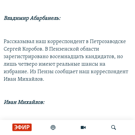
Владимир Абарбанель:
Рассказывал наш корреспондент в Петрозаводске
Сергей Коробов. В Пензенской области
зарегистрировано восемнадцать кандидатов, но
лишь четверо имеют реальные шансы на
избрание. Из Пензы сообщает наш корреспондент
Иван Михайлов.
Иван Михайлов:
Несомненно, можно выделить действующих
ЭФИР
депутатов Государственной Думы Виктора