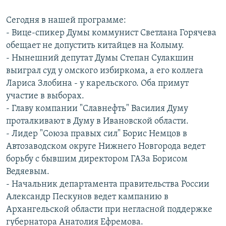
РАСПИСАНИЕ ВЕЩАНИЯ
Сегодня в нашей программе:
ПОДПИШИТЕСЬ НА РАССЫЛКУ
- Вице-спикер Думы коммунист Светлана Горячева
обещает не допустить китайцев на Колыму.
СОЦИАЛЬНЫЕ СЕТИ
- Нынешний депутат Думы Степан Сулакшин
выиграл суд у омского избиркома, а его коллега
Лариса Злобина - у карельского. Оба примут
участие в выборах.
- Главу компании "Славнефть" Василия Думу
проталкивают в Думу в Ивановской области.
Все сайты РСЕ/РС
- Лидер "Союза правых сил" Борис Немцов в
Автозаводском округе Нижнего Новгорода ведет
борьбу с бывшим директором ГАЗа Борисом
Ведяевым.
- Начальник департамента правительства России
Александр Пескунов ведет кампанию в
Архангельской области при негласной поддержке
губернатора Анатолия Ефремова.