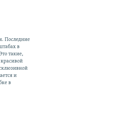
ьм. Последние
штабах в
Это такие,
 красивой
эксклюзивной
ается и
бке в