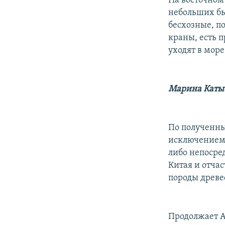
На восточном
небольших бы
бесхозные, по
краны, есть 
уходят в море
Марина Каты
По полученны
исключением 
либо непосре
Китая и отча
породы древе
Продолжает А