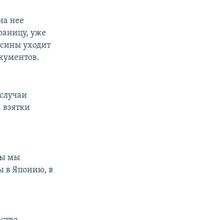
на нее
раницу, уже
есины уходит
окументов.
 случаи
 взятки
ды мы
 в Японию, в