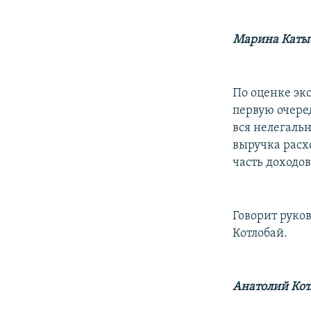
Марина Каты
По оценке эк
первую очере
вся нелегальн
выручка расх
часть доходо
Говорит руко
Котлобай.
Анатолий Кот