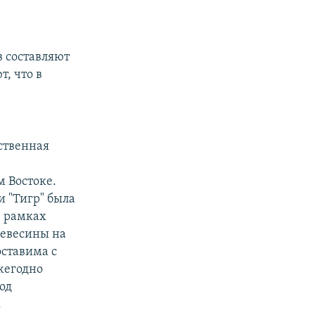
в составляют
, что в
ственная
 Востоке.
и "Тигр" была
в рамках
ревесины на
ставима с
жегодно
од
.