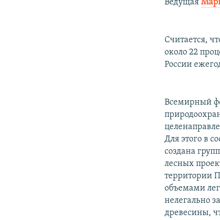
РАСПИСАНИЕ ВЕЩАНИЯ
Ведущая
Мар
ПОДПИШИТЕСЬ НА РАССЫЛКУ
Считается, чт
около 22 проц
России ежего
Всемирный фо
природоохран
целенаправле
Для этого в 
создана груп
лесных проек
территории П
объемами лег
нелегально з
древесины, чт