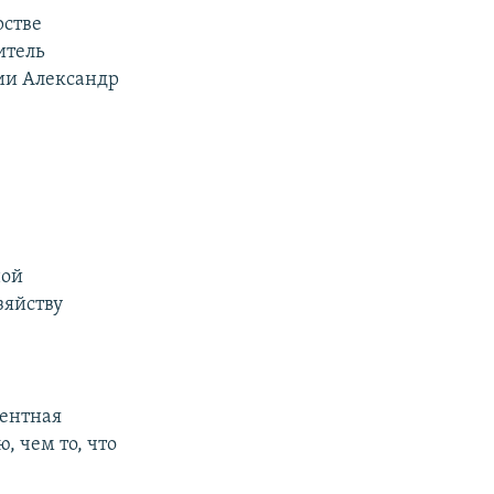
рстве
итель
ии Александр
ной
зяйству
центная
, чем то, что