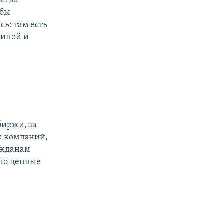
ство
 бы
сь: там есть
синой и
биржи, за
х компаний,
ажданам
нно ценные