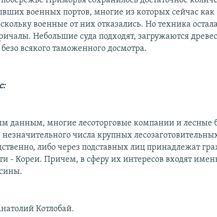
 побережье Приморья сохранилось достаточное количе
вших военных портов, многие из которых сейчас как
скольку военные от них отказались. Но техника остала
причалы. Небольшие суда подходят, загружаются древе
 безо всякого таможенного досмотра.
с:
м данным, многие лесоторговые компании и лесные 
незначительного числа крупных лесозаготовительны
дственно, либо через подставных лиц принадлежат гр
сти - Кореи. Причем, в сферу их интересов входят име
сины.
натолий Котлобай.