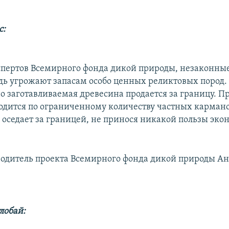
с:
спертов Всемирного фонда дикой природы, незаконные
дь угрожают запасам особо ценных реликтовых пород
о заготавливаемая древесина продается за границу. П
одится по ограниченному количеству частных кармано
в оседает за границей, не принося никакой пользы эко
водитель проекта Всемирного фонда дикой природы А
лобай: