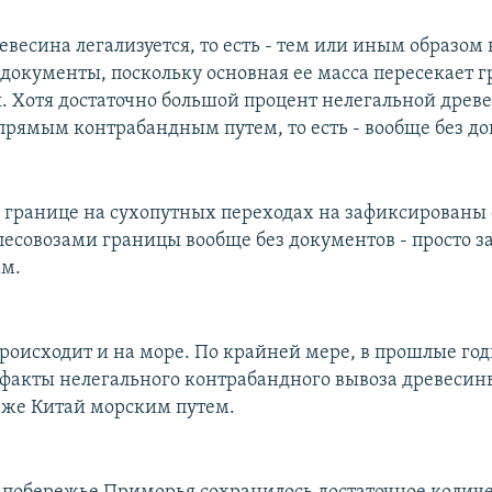
ревесина легализуется, то есть - тем или иным образом 
документы, поскольку основная ее масса пересекает г
я. Хотя достаточно большой процент нелегальной древ
 прямым контрабандным путем, то есть - вообще без д
 границе на сухопутных переходах на зафиксированы
лесовозами границы вообще без документов - просто за
м.
происходит и на море. По крайней мере, в прошлые го
факты нелегального контрабандного вывоза древесины
т же Китай морским путем.