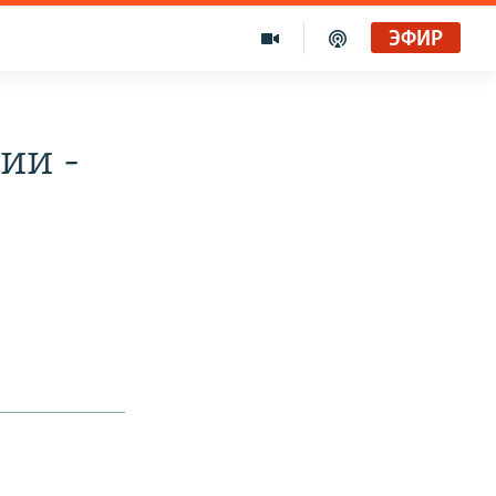
ЭФИР
ии -