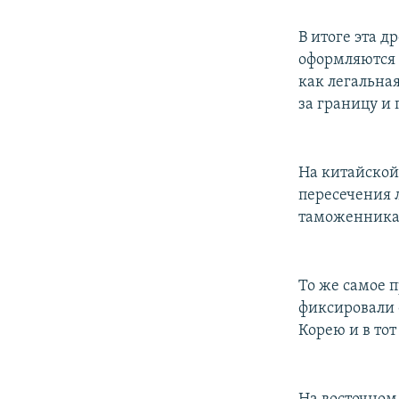
В итоге эта д
оформляются 
как легальна
за границу и
На китайской
пересечения 
таможенника
То же самое 
фиксировали 
Корею и в то