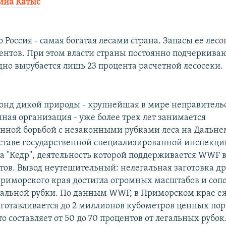
ина Катыс
о Россия - самая богатая лесами страна. Запасы ее лесо
ентов. При этом власти страны постоянно подчеркивают
дно вырубается лишь 23 процента расчетной лесосеки.
нд дикой природы - крупнейшая в мире неправитель
ная организация - уже более трех лет занимается
нной борьбой с незаконными рубками леса на Дальнем
составе государственной специализированной инспекци
па "Кедр", деятельность которой поддерживается WWF 
тов. Вывод неутешительный: нелегальная заготовка д
риморского края достигла огромных масштабов и сопо
альной рубки. По данным WWF, в Приморском крае е
аготавливается до 2 миллионов кубометров ценных пор
о составляет от 50 до 70 процентов от легальных рубок