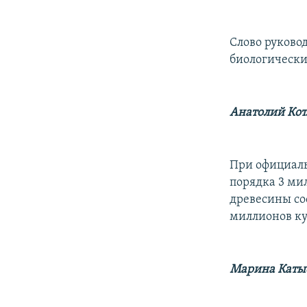
Слово руково
биологически
Анатолий Кот
При официаль
порядка 3 ми
древесины сос
миллионов ку
Марина Каты