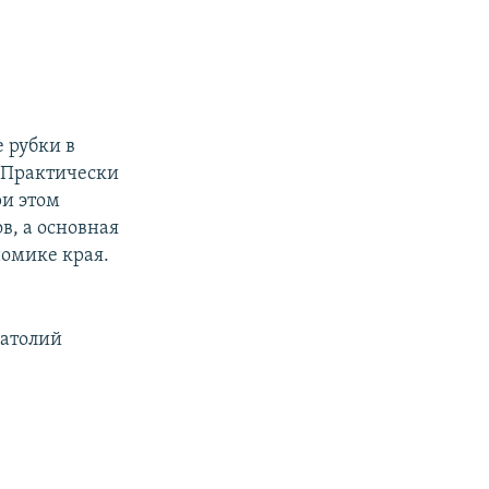
 рубки в
. Практически
ри этом
в, а основная
номике края.
натолий