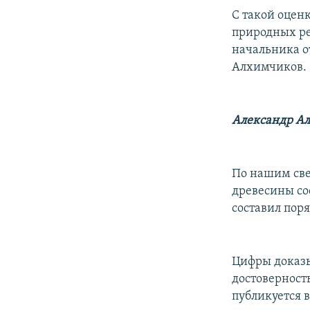
С такой оцен
природных рес
начальника о
Алхимчиков.
Александр А
По нашим све
древесины со
составил пор
Цифры доказы
достоверность
публикуется в