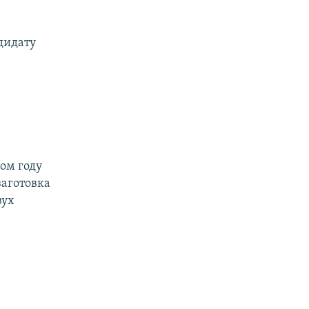
дидату
ом году
заготовка
вух