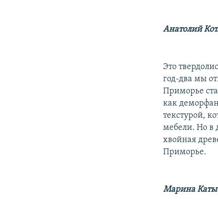
Анатолий Кот
Это твердолис
год-два мы о
Приморье ста
как деморфан
текстурой, ко
мебели. Но в
хвойная древе
Приморье.
Марина Каты