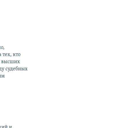
о,
 тех, кто
ов высших
ду судебных
ым
кий и