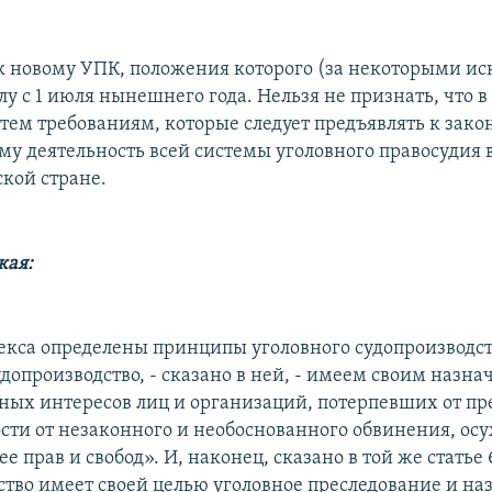
к новому УПК, положения которого (за некоторыми и
лу с 1 июля нынешнего года. Нельзя не признать, что 
 тем требованиям, которые следует предъявлять к закон
у деятельность всей системы уголовного правосудия 
кой стране.
кая:
одекса определены принципы уголовного судопроизводст
допроизводство, - сказано в ней, - имеем своим назн
ных интересов лиц и организаций, потерпевших от пр
сти от незаконного и необоснованного обвинения, ос
е прав и свобод». И, наконец, сказано в той же статье 
ство имеет своей целью уголовное преследование и на