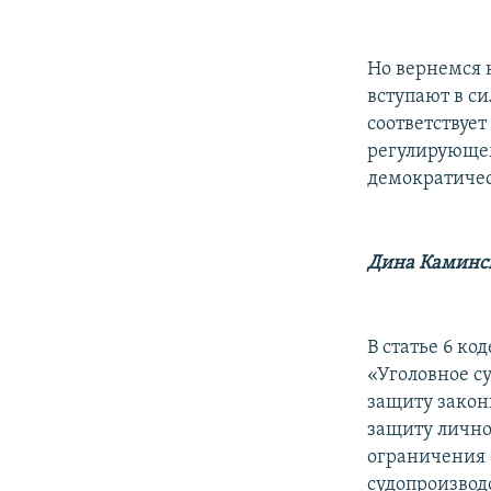
Но вернемся 
вступают в си
соответствует
регулирующем
демократичес
Дина Каминс
В статье 6 к
«Уголовное су
защиту закон
защиту лично
ограничения е
судопроизвод