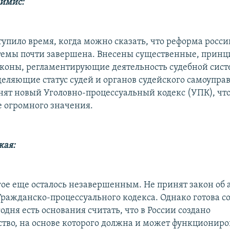
Симис:
тупило время, когда можно сказать, что реформа росс
темы почти завершена. Внесены существенные, прин
аконы, регламентирующие деятельность судебной сист
деляющие статус судей и органов судейского самоупра
инят новый Уголовно-процессуальный кодекс (УПК), что
е огромного значения.
кая:
гое еще осталось незавершенным. Не принят закон об 
Гражданско-процессуального кодекса. Однако готова со
одня есть основания считать, что в России создано
ство, на основе которого должна и может функциониро