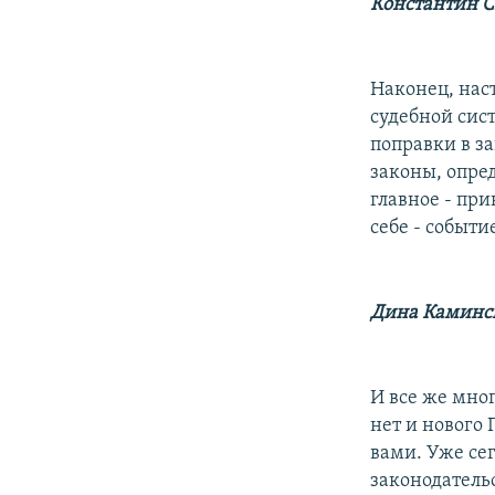
РАСПИСАНИЕ ВЕЩАНИЯ
Константин 
ПОДПИШИТЕСЬ НА РАССЫЛКУ
Наконец, нас
судебной сис
поправки в з
законы, опре
главное - пр
себе - событи
Дина Каминс
И все же мно
нет и нового 
вами. Уже сег
законодатель