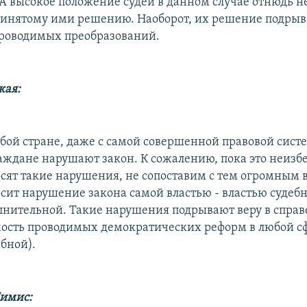
 А высокое положение судей в данном случае отнюдь н
ринятому ими решению. Наоборот, их решение подрыва
роводимых преобразований.
кая:
юбой стране, даже с самой совершенной правовой сист
аждане нарушают закон. К сожалению, пока это неизбе
сят такие нарушения, не сопоставим с тем огромным 
сит нарушение закона самой властью - властью судеб
лнительной. Такие нарушения подрывают веру в справ
мость проводимых демократических реформ в любой сф
ебной).
Симис: