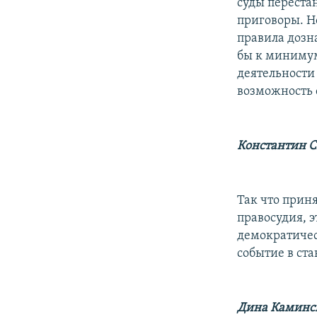
суды переста
приговоры. Н
правила дозн
бы к минимум
деятельности
возможность 
Константин 
Так что прин
правосудия, э
демократичес
событие в ст
Дина Каминс