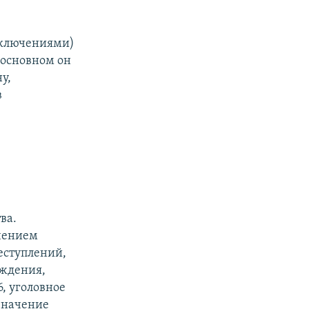
сключениями)
в основном он
у,
в
ва.
ачением
еступлений,
уждения,
6, уголовное
значение