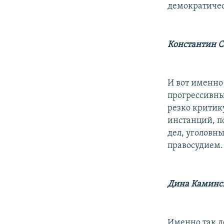
демократичес
Константин 
И вот именно 
прогрессивные
резко критику
инстанций, п
дел, уголовн
правосудием.
Дина Каминс
Именно так д