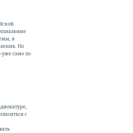
ийской
ципиальные
емы, в
вления. Но
 уже само по
адвокатуре,
гласиться с
вать