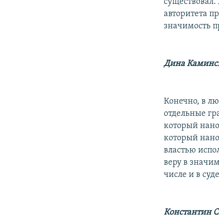
существовал.
авторитета п
значимость п
Дина Каминс
Конечно, в л
отдельные гр
который нано
который нано
властью испо
веру в значи
числе и в суд
Константин 