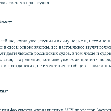
кая система правосудия.
Симис:
сейчас, когда уже вступили в силу новые и, несомненн
 в своей основе законы, все настойчивее звучат голоса
ет деятельность российских судов, в том числе и суд
олагая, что решения, которые уже были приняты по ря
ых и гражданских, не имеют ничего общего с подлинн
кая:
екан факультета журналистики МГУ профессор Засурс