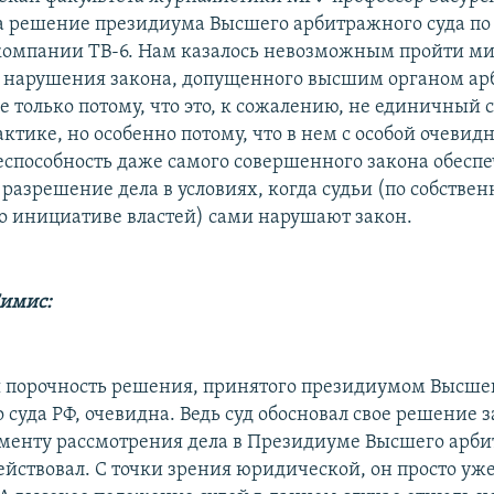
а решение президиума Высшего арбитражного суда по 
омпании ТВ-6. Нам казалось невозможным пройти ми
 нарушения закона, допущенного высшим органом а
е только потому, что это, к сожалению, не единичный 
ктике, но особенно потому, что в нем с особой очевид
еспособность даже самого совершенного закона обесп
разрешение дела в условиях, когда судьи (по собстве
по инициативе властей) сами нарушают закон.
Симис:
 порочность решения, принятого президиумом Высше
суда РФ, очевидна. Ведь суд обосновал свое решение 
менту рассмотрения дела в Президиуме Высшего арб
ействовал. С точки зрения юридической, он просто уж