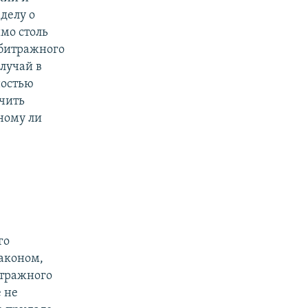
делу о
мо столь
рбитражного
случай в
ностью
ечить
нному ли
го
законом,
итражного
е не