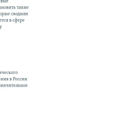
ивые
ановить такие
торые сводили
тся в сфере
у
ического
ения в России
 значительное