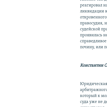
реагировал н
ликвидации к
откровенного
правосудия, н
судейской пра
проявилась н
справедливое 
почину, или 
Константин 
Юридическая
арбитражного 
который к мо
суда уже не д