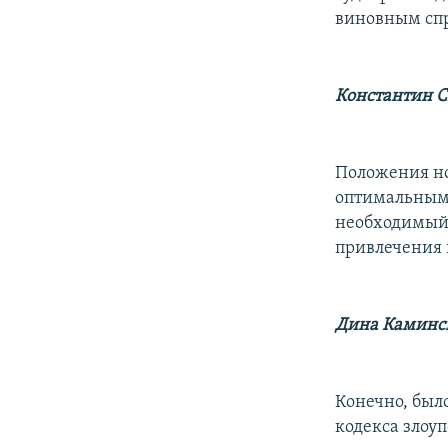
виновным спр
Константин 
Положения но
оптимальным 
необходимый
привлечения 
Дина Каминс
Конечно, был
кодекса злоу