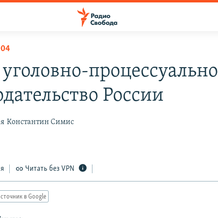
004
 уголовно-процессуально
одательство России
ая
Константин Симис
ся
Читать без VPN
сточник в Google