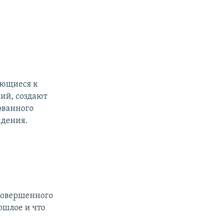
ающиеся к
ий, создают
ованного
ждения.
 совершенного
ошлое и что