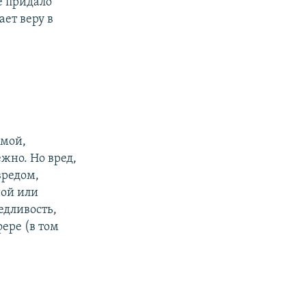
е придало
ет веру в
емой,
жно. Но вред,
вредом,
ной или
едливость,
ере (в том