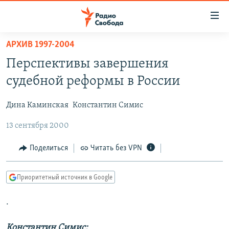
Ссылки
для
упрощенного
АРХИВ 1997-2004
ПРОГРАММЫ
доступа
Перспективы завершения
ПОДКАСТЫ
Вернуться
судебной реформы в России
к
АВТОРСКИЕ ПРОЕКТЫ
основному
Дина Каминская
Константин Симис
ЦИТАТЫ СВОБОДЫ
содержанию
Вернутся
13 сентября 2000
МНЕНИЯ
к
КУЛЬТУРА
Поделиться
Читать без VPN
главной
навигации
IDEL.РЕАЛИИ
Вернутся
Приоритетный источник в Google
КАВКАЗ.РЕАЛИИ
к
СЕВЕР.РЕАЛИИ
.
поиску
СИБИРЬ.РЕАЛИИ
Константин Симис: