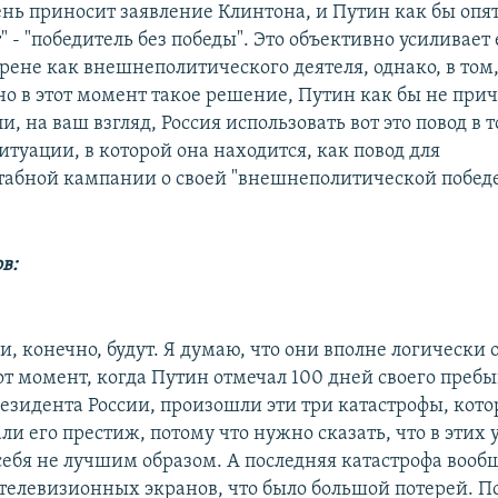
нь приносит заявление Клинтона, и Путин как бы опят
 - "победитель без победы". Это объективно усиливает
рене как внешнеполитического деятеля, однако, в том
о в этот момент такое решение, Путин как бы не прич
ли, на ваш взгляд, Россия использовать вот это повод в 
туации, в которой она находится, как повод для
бной кампании о своей "внешнеполитической победе
в:
, конечно, будут. Я думаю, что они вполне логически
от момент, когда Путин отмечал 100 дней своего преб
езидента России, произошли эти три катастрофы, кото
ли его престиж, потому что нужно сказать, что в этих 
себя не лучшим образом. А последняя катастрофа вооб
 телевизионных экранов, что было большой потерей. П