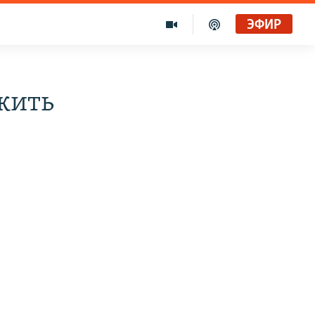
ЭФИР
жить