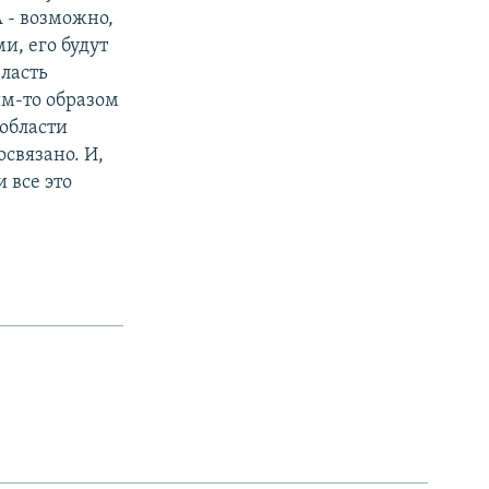
 - возможно,
и, его будут
власть
им-то образом
 области
освязано. И,
 все это