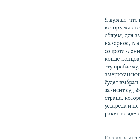
Я думаю, что 
которыми сто
общем, для а
наверное, гла
сопротивлени
конце концов
эту проблему,
американских
будет выбран 
зависит судь
страна, котор
устарела и н
ракетно-ядерн
Россия заинте