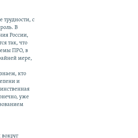
е трудности, с
роль. В
ния России,
ся так, что
темы ПРО, в
райней мере,
знаем, кто
тепени и
динственная
онечно, уже
ьзованием
 вокруг