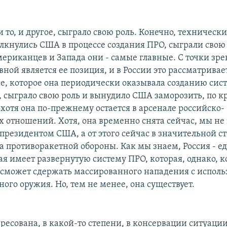
и то, и другое, сыграло свою роль. Конечно, технически
лкнулись США в процессе создания ПРО, сыграли свою 
мериканцев и Запада они - самые главные. С точки зре
вной является ее позиция, и в России это рассматривает
е, которое она периодически оказывала созданию сис
, сыграло свою роль и вынудило США заморозить, по к
 хотя она по-прежнему остается в арсенале российско-
 отношений. Хотя, она временно снята сейчас, мы не 
президентом США, а от этого сейчас в значительной с
ба противоракетной обороны. Как мы знаем, Россия - е
ая имеет развернутую систему ПРО, которая, однако, к
е сможет сдержать массированного нападения с испол
ого оружия. Но, тем не менее, она существует.
ресована, в какой-то степени, в консервации ситуации