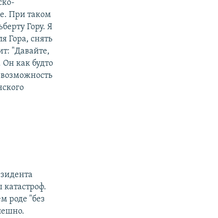
ско-
е. При таком
берту Гору. Я
я Гора, снять
ит: "Давайте,
 Он как будто
ет возможность
нского
езидента
ы катастроф.
ем роде "без
пешно.