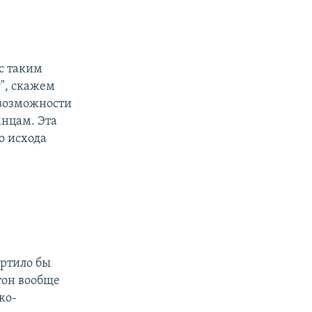
с таким
", скажем
 возможности
нцам. Эта
о исхода
ортило бы
тон вообще
ко-