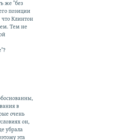
ь же "без
 его позиции
, что Клинтон
ем. Тем не
той
"?
 обоснованны,
ывания в
рые очень
условиях он,
ще убрала
оэтому эта