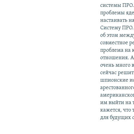
системы ПРО.
проблемы яде
настаивать н
Систему ПРО.
об этом межд
совместное ре
проблема на 
отношения. А 
очень много 
сейчас решит
шпионские ист
арестованног
американског
им выйти на 
кажется, что 
для будущих 