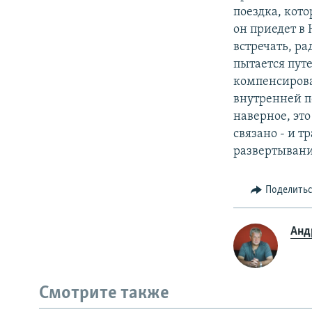
поездка, кот
он приедет в 
встречать, ра
пытается пут
компенсироват
внутренней по
наверное, это
связано - и т
развертывани
Поделить
Анд
Смотрите также