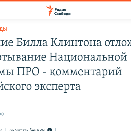
ОДЫ
ие Билла Клинтона отло
ртывание Национальной
мы ПРО - комментарий
йского эксперта
00
ся
Читать без VPN