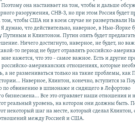
 Поэтому она настаивает на том, чтобы и дальше обсу
рного разоружения, СНВ-3, но при этом Россия будет 
а том, чтобы США ни в коем случае не развертывали 
 Я думаю, что действительно, наверное, в Нью-Йорке б
у Путиным и Клинтоном. Путин опять будет предлагать
шение. Ничего достигнуто, наверное, не будет, но важн
какой-то период не будет отравлять российско-америк
мне кажется, что это - самое важное. Есть и другие п
в российско-американских отношениях, которые необ
ь, а не размениваться только на такие проблемы, как 
ории... Наверное, Клинтон, конечно, вступится за Поу
о по обвинению в шпионаже и сидящего в Лефортово
о бизнесмена... Все это отравляет наши отношения и н
тот реальный уровень, на котором они должны быть. 
тот некоторый шаг на месте, который сделал Клинтон,
отношений между Россией и США.