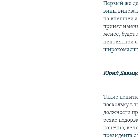
Первый же де
вины виноват"
на внешней а
принял именн
менее, будет 
неприятной си
широкомасшта
Юрий Давыдо
Такие попытки
поскольку в т
должности пр
резко подорва
конечно, вел 
президента с