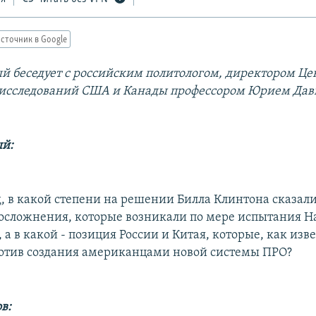
сточник в Google
 беседует с российским политологом, директором Це
 исследований США и Канады профессором Юрием Да
й:
д, в какой степени на решении Билла Клинтона сказал
осложнения, которые возникали по мере испытания 
а в какой - позиция России и Китая, которые, как изве
отив создания американцами новой системы ПРО?
в: