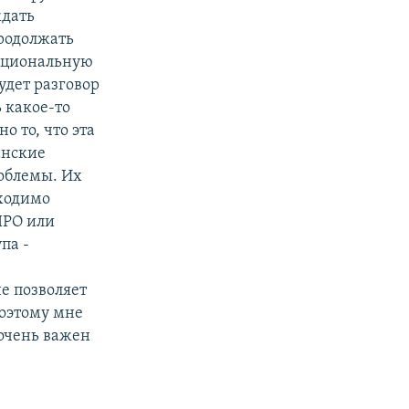
ждать
продолжать
Национальную
удет разговор
 какое-то
о то, что эта
анские
роблемы. Их
ходимо
ПРО или
па -
е позволяет
Поэтому мне
 очень важен