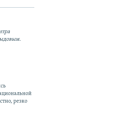
нтра
выдовым.
ись
Национальной
стно, резко