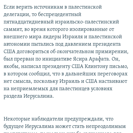
РАСПИСАНИЕ ВЕЩАНИЯ
Если верить источникам в палестинской
делегации, то беспрецедентный
ПОДПИШИТЕСЬ НА РАССЫЛКУ
пятнадцатидневный израильско-палестинский
саммит, во время которого изолированные от
СОЦИАЛЬНЫЕ СЕТИ
внешнего мира лидеры Израиля и палестинской
автономии пытались под давлением президента
США договориться об окончательном примирении,
был прерван по инициативе Ясира Арафата. Он,
якобы, написал президенту США Клинтону письмо,
Все сайты РСЕ/РС
в котором сообщил, что в дальнейших переговорах
нет смысла, поскольку Израиль и США настаивают
на неприемлемых для палестинцев условиях
раздела Иерусалима.
Некоторые наблюдатели предупреждали, что
будущее Иерусалима может стать непреодолимым