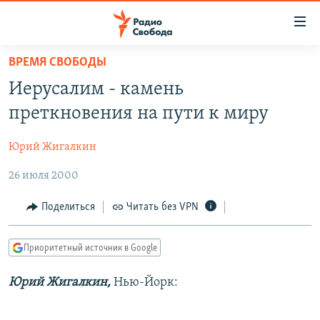
Ссылки
для
упрощенного
ВРЕМЯ СВОБОДЫ
ПРОГРАММЫ
доступа
Иерусалим - камень
ПОДКАСТЫ
Вернуться
преткновения на пути к миру
к
АВТОРСКИЕ ПРОЕКТЫ
основному
Юрий Жигалкин
ЦИТАТЫ СВОБОДЫ
содержанию
Вернутся
26 июля 2000
МНЕНИЯ
к
КУЛЬТУРА
Поделиться
Читать без VPN
главной
навигации
IDEL.РЕАЛИИ
Вернутся
Приоритетный источник в Google
КАВКАЗ.РЕАЛИИ
к
СЕВЕР.РЕАЛИИ
Юрий Жигалкин,
Нью-Йорк:
поиску
СИБИРЬ.РЕАЛИИ