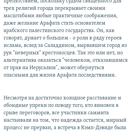
препятствием, поскольку судьба священного для
трех религий города перекрывает своими
масштабами любые практичные соображения,
даже желание Арафата стать основателем
арабского палестинского государства. Он, как
говорят, думает о большем - о роли в ряду героев
ислама, вслед за Саладдином, вырвавшем город из
рук "неверных" крестоносцев. Так это или нет, но
альтернатива оказаться "человеком, отказавшимся
от прав на Иерусалим", может обернуться
опасными для жизни Арафата последствиями.
Несмотря на достаточно холодное расставание и
обоюдные упреки по поводу того, кто виновен в
срыве переговоров, все участники саммита
настаивали на том, что надежда остается, мирный
процесс не прерван, а встреча в Кэмп-Дэвиде была