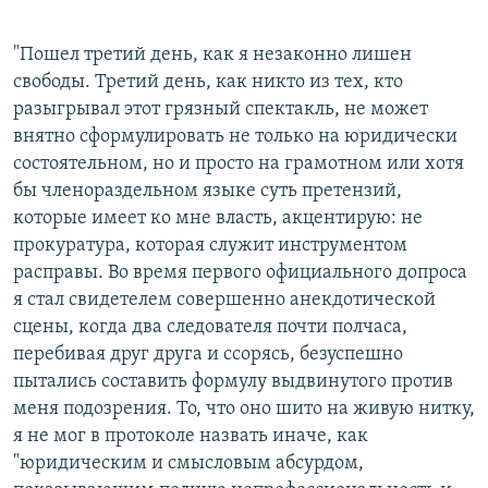
РАСПИСАНИЕ ВЕЩАНИЯ
"Пошел третий день, как я незаконно лишен
ПОДПИШИТЕСЬ НА РАССЫЛКУ
свободы. Третий день, как никто из тех, кто
разыгрывал этот грязный спектакль, не может
СОЦИАЛЬНЫЕ СЕТИ
внятно сформулировать не только на юридически
состоятельном, но и просто на грамотном или хотя
бы членораздельном языке суть претензий,
которые имеет ко мне власть, акцентирую: не
прокуратура, которая служит инструментом
Все сайты РСЕ/РС
расправы. Во время первого официального допроса
я стал свидетелем совершенно анекдотической
сцены, когда два следователя почти полчаса,
перебивая друг друга и ссорясь, безуспешно
пытались составить формулу выдвинутого против
меня подозрения. То, что оно шито на живую нитку,
я не мог в протоколе назвать иначе, как
"юридическим и смысловым абсурдом,