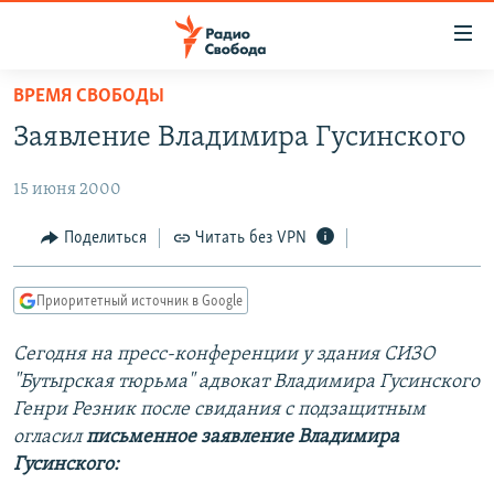
Ссылки
для
упрощенного
ВРЕМЯ СВОБОДЫ
ПРОГРАММЫ
доступа
Заявление Владимира Гусинского
ПОДКАСТЫ
Вернуться
к
15 июня 2000
АВТОРСКИЕ ПРОЕКТЫ
основному
ЦИТАТЫ СВОБОДЫ
Поделиться
Читать без VPN
содержанию
Вернутся
МНЕНИЯ
к
Приоритетный источник в Google
КУЛЬТУРА
главной
Сегодня на пресс-конференции у здания СИЗО
навигации
IDEL.РЕАЛИИ
"Бутырская тюрьма" адвокат Владимира Гусинского
Вернутся
КАВКАЗ.РЕАЛИИ
Генри Резник после свидания с подзащитным
к
СЕВЕР.РЕАЛИИ
огласил
письменное заявление Владимира
поиску
Гусинского:
СИБИРЬ.РЕАЛИИ