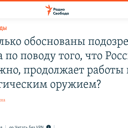
ОДЫ
лько обоснованы подозр
 по поводу того, что Росс
жно, продолжает работы 
гическим оружием?
ына
ся
Читать без VPN