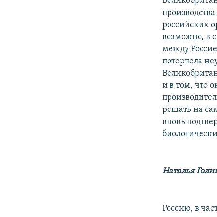
Великобритан
производства
российских о
возможно, в 
между Россие
потерпела не
Великобритан
и в том, что
производителе
решать на са
вновь подтве
биологически
Наталья Голи
Россию, в час