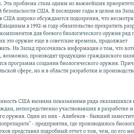
. Эта проблема стала одним из важнейших приоритет
 безопасности США. В последние годы в целом на Запад
 в США широко обсуждаются подозрения, что несмотря 
Ельциным в 1992-м году обязательство прекратить раз
 компонентов для боевого биологического оружия ряд 
х это оружие еще в советские времена, продолжает
ать. На Запад просочилась информация о том, что хот
с, возможно, производят продукцию гражданского назн
тся программа создания биологического оружия. Прич
льской сфере, но и в области разработки и производств
енность США вызвана показаниями ряда оказавшихся 
аждан, непосредственно участвовавших в разработке и
го оружия. Один из них - Алибеков - бывший заместит
иопрепарата" - предприятия, где производилось биолог
еков представил подробный отчет о том, чем, по его м