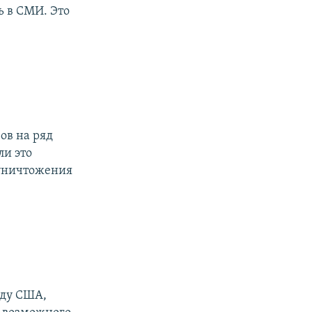
ь в СМИ. Это
ов на ряд
ли это
 уничтожения
жду США,