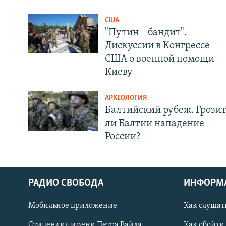
США
"Путин – бандит".
Дискуссии в Конгрессе
США о военной помощи
Киеву
АРХЕОЛОГИЯ
Балтийский рубеж. Грози
ли Балтии нападение
России?
РАДИО СВОБОДА
ИНФОРМ
Мобильное приложение
Как слушат
СОЦИАЛЬНЫЕ СЕТИ
Стипендия имени Петра Вайля
Как обойти