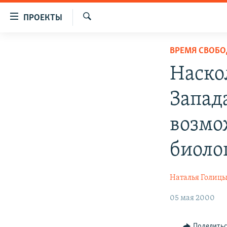
Ссылки
ПРОЕКТЫ
для
Искать
упрощенного
ПРОГРАММЫ
ВРЕМЯ СВОБ
доступа
ПОДКАСТЫ
Наско
Вернуться
АВТОРСКИЕ ПРОЕКТЫ
к
Запада
основному
ЦИТАТЫ СВОБОДЫ
содержанию
МНЕНИЯ
возмо
Вернутся
КУЛЬТУРА
к
биоло
главной
IDEL.РЕАЛИИ
навигации
КАВКАЗ.РЕАЛИИ
Вернутся
Наталья Голиц
к
СЕВЕР.РЕАЛИИ
05 мая 2000
поиску
СИБИРЬ.РЕАЛИИ
Поделить