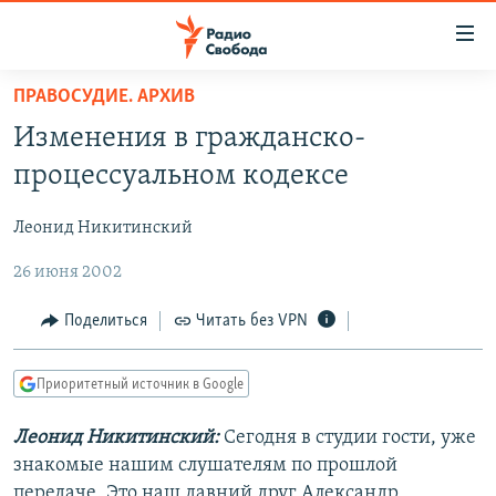
Ссылки
для
упрощенного
ПРАВОСУДИЕ. АРХИВ
ПРОГРАММЫ
доступа
Изменения в гражданско-
ПОДКАСТЫ
Вернуться
процессуальном кодексе
к
АВТОРСКИЕ ПРОЕКТЫ
основному
Леонид Никитинский
ЦИТАТЫ СВОБОДЫ
содержанию
Вернутся
26 июня 2002
МНЕНИЯ
к
КУЛЬТУРА
Поделиться
Читать без VPN
главной
навигации
IDEL.РЕАЛИИ
Вернутся
Приоритетный источник в Google
КАВКАЗ.РЕАЛИИ
к
СЕВЕР.РЕАЛИИ
Леонид Никитинский:
Сегодня в студии гости, уже
поиску
знакомые нашим слушателям по прошлой
СИБИРЬ.РЕАЛИИ
передаче. Это наш давний друг Александр