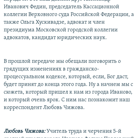
РАСПИСАНИЕ ВЕЩАНИЯ
Иванович Федин, председатель Кассационной
коллегии Верховного суда Российской Федерации, а
ПОДПИШИТЕСЬ НА РАССЫЛКУ
также Ольга Хускивадзе, адвокат и член
президиума Московской городской коллегии
СОЦИАЛЬНЫЕ СЕТИ
адвокатов, кандидат юридических наук.
В прошлой передаче мы обещали поговорить о
грядущих изменениях в гражданско-
Все сайты РСЕ/РС
процессуальном кодексе, который, если, Бог даст,
будет принят до конца этого года. Ну а начнем мы с
сюжета, который пришел к нам из города Иваново,
и который очень ярок. С ним нас познакомит наш
корреспондент Любовь Чижова.
Любовь Чижова:
Учитель труда и черчения 5-й