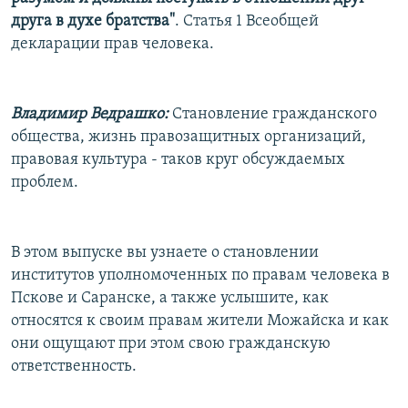
РАСПИСАНИЕ ВЕЩАНИЯ
друга в духе братства"
. Статья 1 Всеобщей
декларации прав человека.
ПОДПИШИТЕСЬ НА РАССЫЛКУ
СОЦИАЛЬНЫЕ СЕТИ
Владимир Ведрашко:
Становление гражданского
общества, жизнь правозащитных организаций,
правовая культура - таков круг обсуждаемых
проблем.
Все сайты РСЕ/РС
В этом выпуске вы узнаете о становлении
институтов уполномоченных по правам человека в
Пскове и Саранске, а также услышите, как
относятся к своим правам жители Можайска и как
они ощущают при этом свою гражданскую
ответственность.