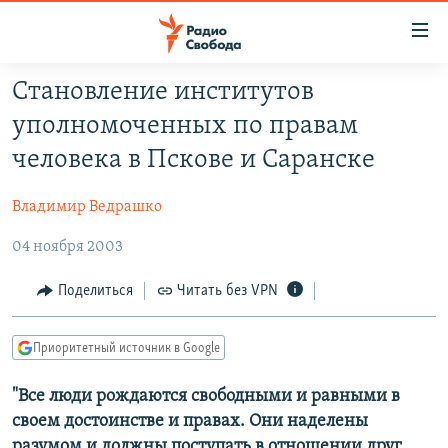
Ссылки
для
упрощенного
Cтановление институтов
ПРОГРАММЫ
доступа
уполномоченных по правам
ПОДКАСТЫ
Вернуться
человека в Пскове и Саранске
к
АВТОРСКИЕ ПРОЕКТЫ
основному
Владимир Ведрашко
ЦИТАТЫ СВОБОДЫ
содержанию
Вернутся
04 ноября 2003
МНЕНИЯ
к
КУЛЬТУРА
Поделиться
Читать без VPN
главной
навигации
IDEL.РЕАЛИИ
Вернутся
Приоритетный источник в Google
КАВКАЗ.РЕАЛИИ
к
СЕВЕР.РЕАЛИИ
"Все люди рождаются свободными и равными в
поиску
своем достоинстве и правах. Они наделены
СИБИРЬ.РЕАЛИИ
разумом и должны поступать в отношении друг