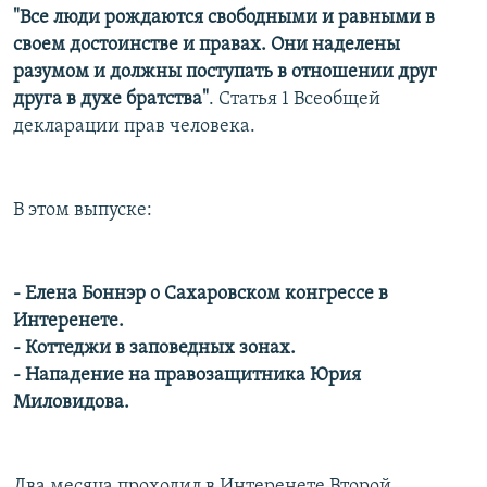
"Все люди рождаются свободными и равными в
РАСПИСАНИЕ ВЕЩАНИЯ
своем достоинстве и правах. Они наделены
ПОДПИШИТЕСЬ НА РАССЫЛКУ
разумом и должны поступать в отношении друг
друга в духе братства"
. Статья 1 Всеобщей
СОЦИАЛЬНЫЕ СЕТИ
декларации прав человека.
В этом выпуске:
Все сайты РСЕ/РС
- Елена Боннэр о Сахаровском конгрессе в
Интеренете.
- Коттеджи в заповедных зонах.
- Нападение на правозащитника Юрия
Миловидова.
Два месяца проходил в Интеренете Второй