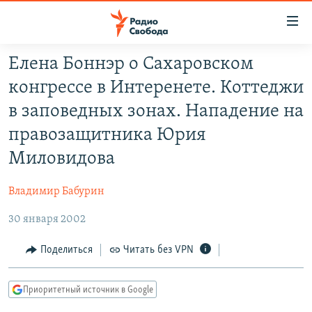
Ссылки
для
упрощенного
Елена Боннэр о Сахаровском
ПРОГРАММЫ
доступа
конгрессе в Интеренете. Коттеджи
ПОДКАСТЫ
Вернуться
в заповедных зонах. Нападение на
к
АВТОРСКИЕ ПРОЕКТЫ
правозащитника Юрия
основному
ЦИТАТЫ СВОБОДЫ
содержанию
Миловидова
Вернутся
МНЕНИЯ
к
Владимир Бабурин
КУЛЬТУРА
главной
30 января 2002
навигации
IDEL.РЕАЛИИ
Вернутся
КАВКАЗ.РЕАЛИИ
Поделиться
Читать без VPN
к
СЕВЕР.РЕАЛИИ
поиску
Приоритетный источник в Google
СИБИРЬ.РЕАЛИИ