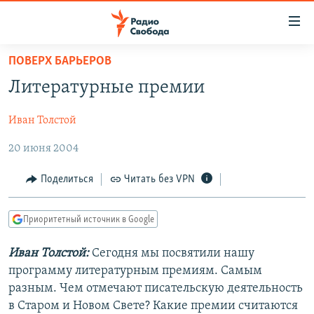
Ссылки
для
упрощенного
ПОВЕРХ БАРЬЕРОВ
ПРОГРАММЫ
доступа
Литературные премии
ПОДКАСТЫ
Вернуться
к
Иван Толстой
АВТОРСКИЕ ПРОЕКТЫ
основному
20 июня 2004
ЦИТАТЫ СВОБОДЫ
содержанию
Вернутся
МНЕНИЯ
Поделиться
Читать без VPN
к
КУЛЬТУРА
главной
Приоритетный источник в Google
навигации
IDEL.РЕАЛИИ
Вернутся
КАВКАЗ.РЕАЛИИ
Иван Толстой:
Сегодня мы посвятили нашу
к
программу литературным премиям. Самым
СЕВЕР.РЕАЛИИ
поиску
разным. Чем отмечают писательскую деятельность
СИБИРЬ.РЕАЛИИ
в Старом и Новом Свете? Какие премии считаются