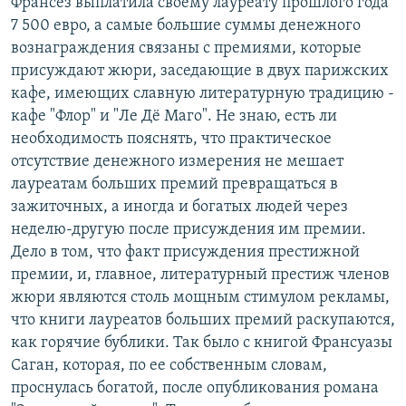
Франсез выплатила своему лауреату прошлого года
7 500 евро, а самые большие суммы денежного
вознаграждения связаны с премиями, которые
присуждают жюри, заседающие в двух парижских
кафе, имеющих славную литературную традицию -
кафе "Флор" и "Ле Дё Маго". Не знаю, есть ли
необходимость пояснять, что практическое
отсутствие денежного измерения не мешает
лауреатам больших премий превращаться в
зажиточных, а иногда и богатых людей через
неделю-другую после присуждения им премии.
Дело в том, что факт присуждения престижной
премии, и, главное, литературный престиж членов
жюри являются столь мощным стимулом рекламы,
что книги лауреатов больших премий раскупаются,
как горячие бублики. Так было с книгой Франсуазы
Саган, которая, по ее собственным словам,
проснулась богатой, после опубликования романа