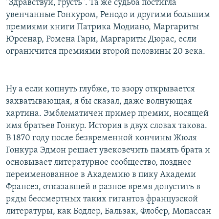
"Здравствуй, грусть". Та же судьба постигла
увенчанные Гонкуром, Ренодо и другими большим
премиями книги Патрика Модиано, Маргариты
Юрсенар, Ромена Гари, Маргариты Дюрас, если
ограничится премиями второй половины 20 века.
Ну а если копнуть глубже, то взору открывается
захватывающая, я бы сказал, даже волнующая
картина. Эмблематичен пример премии, носящей
имя братьев Гонкур. История в двух словах такова.
В 1870 году после безвременной кончины Жюля
Гонкура Эдмон решает увековечить память брата и
основывает литературное сообщество, позднее
переименованное в Академию в пику Академи
Франсез, отказавшей в разное время допустить в
ряды бессмертных таких гигантов французской
литературы, как Бодлер, Бальзак, Флобер, Мопассан