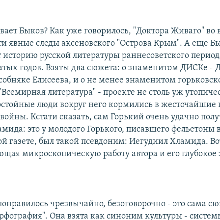
ает Быков? Как уже говорилось, "Доктора Живаго" во 
сти явные следы аксеновского "Острова Крым". А еще Б
 историю русской литературы раннесоветского период
атых годов. Взяты два сюжета: о знаменитом ДИСКе - 
особняке Елисеева, и о не менее знаменитом горьковс
"Всемирная литература" - проекте не столь уж утопиче
остойные люди вокруг него кормились в жесточайшие 
войны. Кстати сказать, сам Горький очень удачно полу
мида: это у молодого Горького, писавшего фельетоны 
й газете, был такой псевдоним: Иегудиил Хламида. Вот
щая микроскопическую работу автора и его глубокое
понравилось чрезвычайно, безоговорочно - это сама с
Орфография". Она взята как синоним культуры - систем