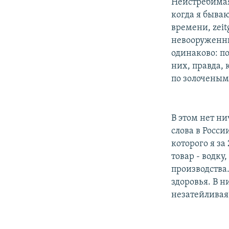
РАСПИСАНИЕ ВЕЩАНИЯ
Неистребимая
когда я быва
ПОДПИШИТЕСЬ НА РАССЫЛКУ
времени, zeit
невооруженны
одинаково: п
них, правда, 
по золоченым
В этом нет ни
слова в Росси
которого я за
товар - водк
производства.
здоровья. В н
незатейливая