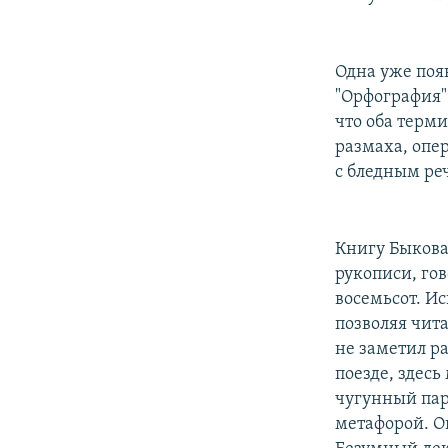
Одна уже появ
"Орфография".
что оба терм
размаха, опер
с бледным реч
Книгу Быкова
рукописи, гов
восемьсот. И
позволяя чита
не заметил р
поезде, здес
чугунный пар
метафорой. О