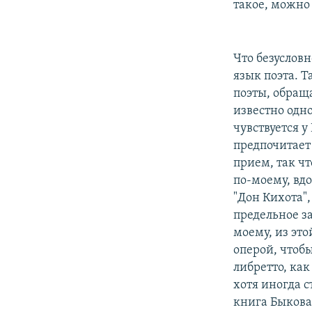
такое, можно
Что безусловн
язык поэта. Т
поэты, обращ
известно одно
чувствуется у
предпочитает 
прием, так ч
по-моему, вдо
"Дон Кихота",
предельное за
моему, из эт
оперой, чтоб
либретто, ка
хотя иногда с
книга Быкова