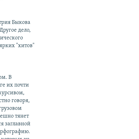
итрия Быкова
Другое дело,
рического
ярких "хитов"
ом. В
ге их почти
курсивом,
стно говоря,
грузовом
пешно тянет
ся заглавной
орфографию.