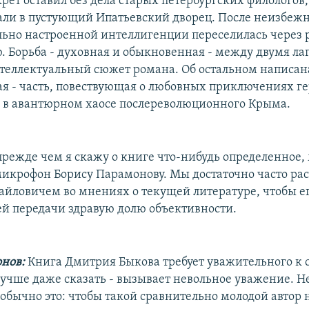
рет оставил без дела старых петербургских филологов,
али в пустующий Ипатьевский дворец. После неизбежн
льно настроенной интеллигенции переселилась через р
. Борьба - духовная и обыкновенная - между двумя л
нтеллектуальный сюжет романа. Об остальном написана
я - часть, повествующая о любовных приключениях ге
 в авантюрном хаосе послереволюционного Крыма.
 прежде чем я скажу о книге что-нибудь определенное,
микрофон Борису Парамонову. Мы достаточно часто ра
йловичем во мнениях о текущей литературе, чтобы е
й передачи здравую долю объективности.
нов:
Книга Дмитрия Быкова требует уважительного к 
учше даже сказать - вызывает невольное уважение. Не
еобычно это: чтобы такой сравнительно молодой автор 