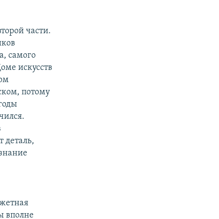
второй части.
ыков
а, самого
Доме искусств
ком
ском, потому
годы
чился.
в
 деталь,
 знание
южетная
ы вполне