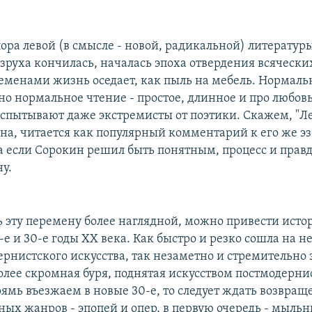
ора левой (в смысле - новой, радикальной) литературы
зруха кончилась, началась эпоха отвердения всяческих
еменами жизнь оседает, как пыль на мебель. Нормал
о нормальное чтение - простое, длинное и про любовь.
пытывают даже экстремисты от поэтики. Скажем, "Ле
на, читается как популярный комментарий к его же э
а если Сорокин решил быть понятным, процесс и правд
у.
ь эту перемену более наглядной, можно привести ист
-е и 30-е годы ХХ века. Как быстро и резко сошла на не
ернистского искусства, так незаметно и стремительно 
более скромная буря, поднятая искусством постмодерни
рямь въезжаем в новые 30-е, то следует ждать возвращ
ых жанров - эпопей и опер, в первую очередь - мыльн