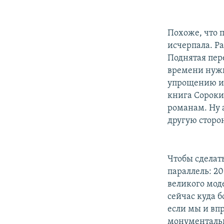
Похоже, что п
исчерпала. Ра
Поднятая пер
времени нужн
упрощению ис
книга Сороки
романам. Ну 
другую сторон
Чтобы сделат
параллель: 20
великого мод
сейчас куда 
если мы и вп
монументальн