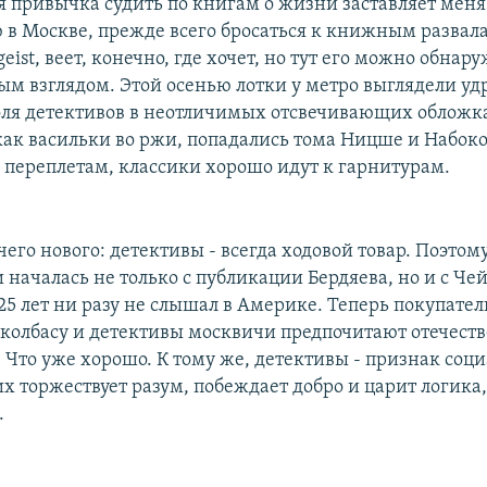
 привычка судить по книгам о жизни заставляет меня
ю в Москве, прежде всего бросаться к книжным развал
geist, веет, конечно, где хочет, но тут его можно обнар
м взглядом. Этой осенью лотки у метро выглядели у
оля детективов в неотличимых отсвечивающих обложк
как васильки во ржи, попадались тома Ницше и Набоков
 переплетам, классики хорошо идут к гарнитурам.
чего нового: детективы - всегда ходовой товар. Поэтом
и началась не только с публикации Бердяева, но и с Че
 25 лет ни разу не слышал в Америке. Теперь покупате
у, колбасу и детективы москвичи предпочитают отечест
 Что уже хорошо. К тому же, детективы - признак соц
их торжествует разум, побеждает добро и царит логика,
.