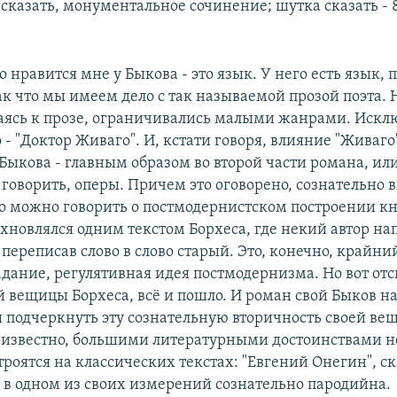
 сказать, монументальное сочинение; шутка сказать - 
о нравится мне у Быкова - это язык. У него есть язык, 
ак что мы имеем дело с так называемой прозой поэта.
аясь к прозе, ограничивались малыми жанрами. Искл
 - "Доктор Живаго". И, кстати говоря, влияние "Живаго
 Быкова - главным образом во второй части романа, или
говорить, оперы. Причем это оговорено, сознательно в
то можно говорить о постмодернистском построении кн
хновлялся одним текстом Борхеса, где некий автор на
 переписав слово в слово старый. Это, конечно, крайни
дание, регулятивная идея постмодернизма. Но вот отс
ой вещицы Борхеса, всё и пошло. И роман свой Быков н
ы подчеркнуть эту сознательную вторичность своей ве
к известно, большими литературными достоинствами н
троятся на классических текстах: "Евгений Онегин", ск
 в одном из своих измерений сознательно пародийна.