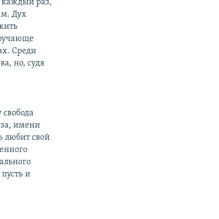
 каждый раз,
ам. Дух
ужить
дручающе
ах. Среди
а, но, судя
у свобода
йза, имени
ль любит свой
венного
иального
 пусть и