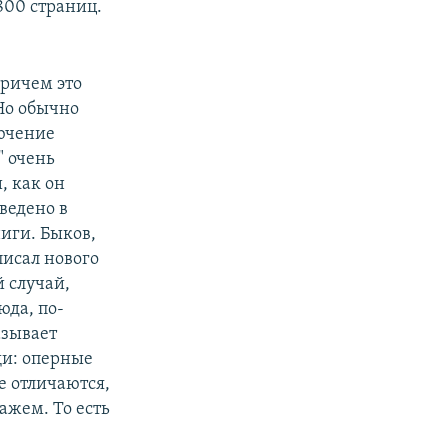
800 страниц.
причем это
 Но обычно
ючение
" очень
, как он
ведено в
иги. Быков,
писал нового
й случай,
юда, по-
азывает
щи: оперные
е отличаются,
ажем. То есть