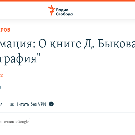
ЕРОВ
мация: О книге Д. Быков
графия"
ис
3
ся
Читать без VPN
сточник в Google