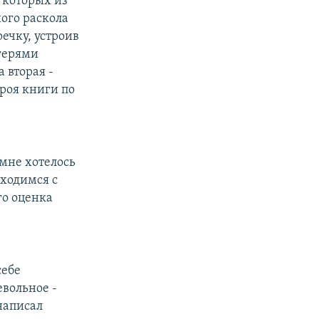
 которых из
ого раскола
ечку, устроив
агерями
 вторая -
роя книги по
 мне хотелось
сходимся с
го оценка
себе
вольное -
написал