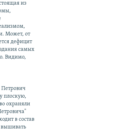
стоящая из
рмы,
е
реализмом,
и. Может, от
уется дефицит
издания самых
о. Видимо,
н Петрович
ту плоскую,
во охраняли
Петровича"
ходит в состав
о вышивать