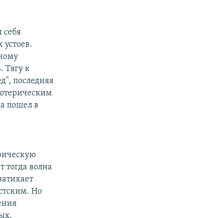
 себя
 устоев.
ьному
 Тягу к
д", последняя
зотерическим
а пошел в
орическую
т тогда волна
затихает
стским. Но
ения
ых.