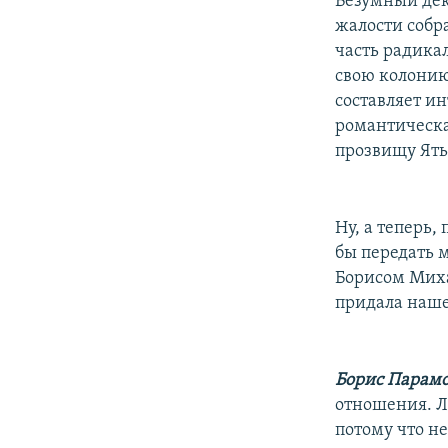
Безумный дек
жалости собр
часть радика
свою колонию
составляет и
романтическа
прозвищу Ять
Ну, а теперь,
бы передать 
Борисом Миха
придала наше
Борис Парамо
отношения. Л
потому что н