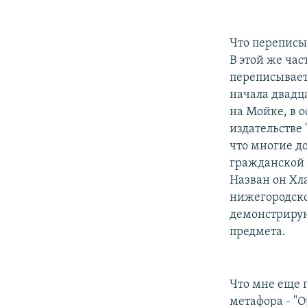
Что переписыв
В этой же ча
переписывает
начала двадц
на Мойке, в 
издательстве 
что многие д
гражданской 
Назван он Хла
нижегородско
демонстрирую
предмета.
Что мне еще 
метафора - "