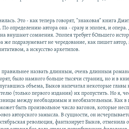
илась. Это - как теперь говорят, "знаковая" книга Дм
 По определению автора она - сразу и эпопея, и опера. 
ина внушают сомнения. Эпопея требует бОльшего исто
а же подразумевает не чередование, как пишет автор, 
итативом, а искусство архетипов.
 правильнее назвать длинным, очень длинным роман
орят, было намного больше тысячи страниц, но и в кни
спугавшись объема, Быков напечатал некоторые главы 
телю (только первого издания) их пропустить. Но я, че
азницы между необходимым и необязательным. Как в 
ь может быть произвольное число вагонов, которые нес
овоз авторского замысла. В сущности, он исчерпывает
ктябрьская революция, фантазирует Быков, отменила 