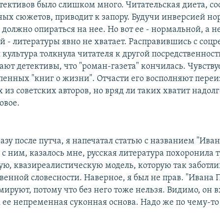
етективов было слишком много. Читательская диета, со
ных сюжетов, приводит к запору. Будучи инверсией но
должно опираться на нее. Но вот ее - нормальной, а н
 - литературы явно не хватает. Расправившись с соц
 культура толкнула читателя к другой посредственност
тают детективы, что "роман-газета" кончилась. Чувств
епенных "книг о жизни". Отчасти его восполняют пере
из советских авторов, но вряд ли таких хватит надолг
овое.
сразу после путча, я напечатал статью с названием "Ива
 с ним, казалось мне, русская литература похоронила 
ю, квазиреалистическую модель, которую так заботли
венной словесности. Наверное, я был не прав. "Ивана 
ируют, потому что без него тоже нельзя. Видимо, он в
к ее непременная суконная основа. Надо же по чему-т