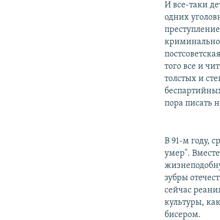
И все-таки д
одних уголов
преступление 
криминальной
постсоветская
того все и чи
толстых и ст
беспартийных 
пора писать н
В 91-м году, 
умер". Вместе
жизнеподобну
зубры отечест
сейчас реаним
культуры, ка
бисером.