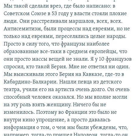
Мы такой сделали врез, где было написано: в
Советском Союзе в 53 году у власти стояли плохие
люди. Они расстреливали маршалов, всех, всех.
Антисемитизм, были процессы над евреями, но не
только над евреями, переселялись целые народы.
Просто в силу того, что французы наиболее
образованные все-таки в среднем европейцы, что
они просто массы вещей не знали. Я у 10 французов
спросил, кто такой Берия. Мне не ответил ни один.
Мы выискивали этого Берия на Кавказе, где-то в
Кабардино-Балкарии. Нашли певца из детского
театра, учили его на артиста очень долго. Он очень
способный человек оказался. Но мы вполне могли
на эту роль взять женщину. Ничего бы не
изменилось. Поэтому во Франции это было не
внутри кино упрощение, а просто давалась
информация о том, о чем мы были убеждены, что,
например, тогда-то пришел Наполеон, тогда-то он