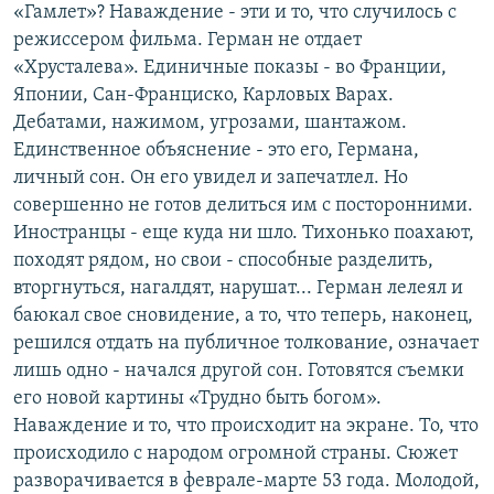
«Гамлет»? Наваждение - эти и то, что случилось с
режиссером фильма. Герман не отдает
«Хрусталева». Единичные показы - во Франции,
Японии, Сан-Франциско, Карловых Варах.
Дебатами, нажимом, угрозами, шантажом.
Единственное объяснение - это его, Германа,
личный сон. Он его увидел и запечатлел. Но
совершенно не готов делиться им с посторонними.
Иностранцы - еще куда ни шло. Тихонько поахают,
походят рядом, но свои - способные разделить,
вторгнуться, нагалдят, нарушат... Герман лелеял и
баюкал свое сновидение, а то, что теперь, наконец,
решился отдать на публичное толкование, означает
лишь одно - начался другой сон. Готовятся съемки
его новой картины «Трудно быть богом».
Наваждение и то, что происходит на экране. То, что
происходило с народом огромной страны. Сюжет
разворачивается в феврале-марте 53 года. Молодой,