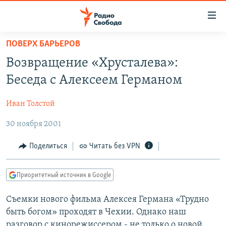
Ссылки
для
упрощенного
ПОВЕРХ БАРЬЕРОВ
ПРОГРАММЫ
доступа
Возвращение «Хрусталева»:
ПОДКАСТЫ
Вернуться
Беседа с Алексеем Германом
к
АВТОРСКИЕ ПРОЕКТЫ
основному
Иван Толстой
ЦИТАТЫ СВОБОДЫ
содержанию
Вернутся
30 ноября 2001
МНЕНИЯ
к
КУЛЬТУРА
Поделиться
Читать без VPN
главной
навигации
IDEL.РЕАЛИИ
Вернутся
Приоритетный источник в Google
КАВКАЗ.РЕАЛИИ
к
СЕВЕР.РЕАЛИИ
Съемки нового фильма Алексея Германа «Трудно
поиску
быть богом» проходят в Чехии. Однако наш
СИБИРЬ.РЕАЛИИ
разговор с кинорежиссером - не только о новой