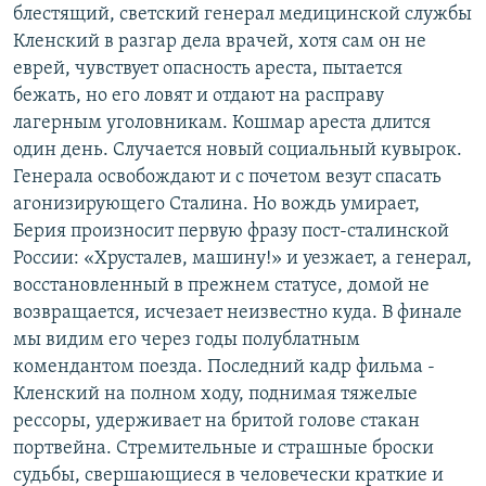
блестящий, светский генерал медицинской службы
Кленский в разгар дела врачей, хотя сам он не
еврей, чувствует опасность ареста, пытается
бежать, но его ловят и отдают на расправу
лагерным уголовникам. Кошмар ареста длится
один день. Случается новый социальный кувырок.
Генерала освобождают и с почетом везут спасать
агонизирующего Сталина. Но вождь умирает,
Берия произносит первую фразу пост-сталинской
России: «Хрусталев, машину!» и уезжает, а генерал,
восстановленный в прежнем статусе, домой не
возвращается, исчезает неизвестно куда. В финале
мы видим его через годы полублатным
комендантом поезда. Последний кадр фильма -
Кленский на полном ходу, поднимая тяжелые
рессоры, удерживает на бритой голове стакан
портвейна. Стремительные и страшные броски
судьбы, свершающиеся в человечески краткие и