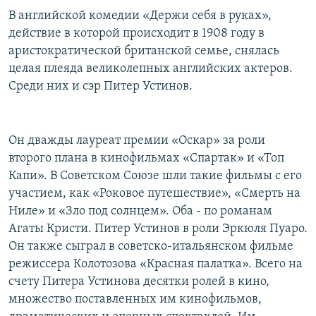
РАСПИСАНИЕ ВЕЩАНИЯ
В английской комедии «Держи себя в руках»,
действие в которой происходит в 1908 году в
ПОДПИШИТЕСЬ НА РАССЫЛКУ
аристократической британской семье, снялась
целая плеяда великолепных английских актеров.
СОЦИАЛЬНЫЕ СЕТИ
Среди них и сэр Питер Устинов.
Он дважды лауреат премии «Оскар» за роли
второго плана в кинофильмах «Спартак» и «Топ
Все сайты РСЕ/РС
Капи». В Советском Союзе шли такие фильмы с его
участием, как «Роковое путешествие», «Смерть на
Ниле» и «Зло под солнцем». Оба - по романам
Агаты Кристи. Питер Устинов в роли Эркюля Пуаро.
Он также сыграл в советско-итальянском фильме
режиссера Колотозова «Красная палатка». Всего на
счету Питера Устинова десятки ролей в кино,
множество поставленных им кинофильмов,