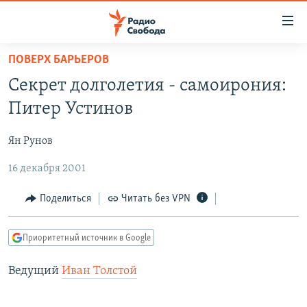
Ссылки
для
упрощенного
ПОВЕРХ БАРЬЕРОВ
ПРОГРАММЫ
доступа
Секрет долголетия - самоирония:
ПОДКАСТЫ
Вернуться
Питер Устинов
к
АВТОРСКИЕ ПРОЕКТЫ
основному
Ян Рунов
ЦИТАТЫ СВОБОДЫ
содержанию
Вернутся
16 декабря 2001
МНЕНИЯ
к
КУЛЬТУРА
Поделиться
Читать без VPN
главной
навигации
IDEL.РЕАЛИИ
Вернутся
Приоритетный источник в Google
КАВКАЗ.РЕАЛИИ
к
СЕВЕР.РЕАЛИИ
Ведущий
Иван Толстой
поиску
СИБИРЬ.РЕАЛИИ