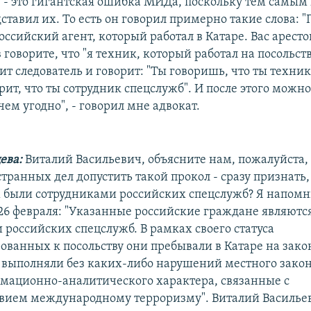
 - это гигантская ошибка МИДа, поскольку тем самы
ставил их. То есть он говорил примерно такие слова: 
российский агент, который работал в Катаре. Вас аресто
 говорите, что "я техник, который работал на посольств
т следователь и говорит: "Ты говоришь, что ты техник,
ит, что ты сотрудник спецслужб". И после этого можн
чем угодно", - говорил мне адвокат.
ева:
Виталий Васильевич, объясните нам, пожалуйста,
ранных дел допустить такой прокол - сразу признать, 
были сотрудниками российских спецслужб? Я напомню
 26 февраля: "Указанные российские граждане являютс
 российских спецслужб. В рамках своего статуса
ванных к посольству они пребывали в Катаре на зак
 выполняли без каких-либо нарушений местного закон
мационно-аналитического характера, связанные с
вием международному терроризму". Виталий Васильев