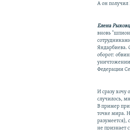
А он получил 
Елена Рыковц
вновь "шпионс
сотрудниками
Яндарбиева. 
оборот: обви
уничтожении 
Федерации Се
И сразу хочу 
случилось, мн
В пример при
точке мира. Н
разумеется), 
не признает с