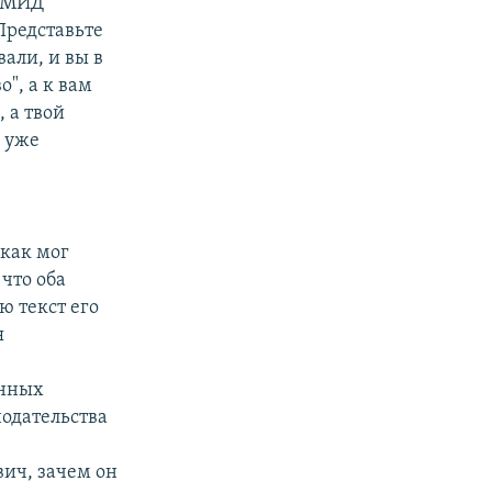
м МИД
"Представьте
вали, и вы в
о", а к вам
 а твой
о уже
 как мог
что оба
 текст его
я
онных
одательства
ич, зачем он