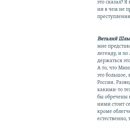
это сказал? Я
ни в чем не п
преступления.
Виталий Шлы
мне представ
легенду, и по
держаться эт
А то, что Ми
это большое,
России. Разв
какими-то те
бы обречены 
ними стоит се
кроме облегч
естественно, 