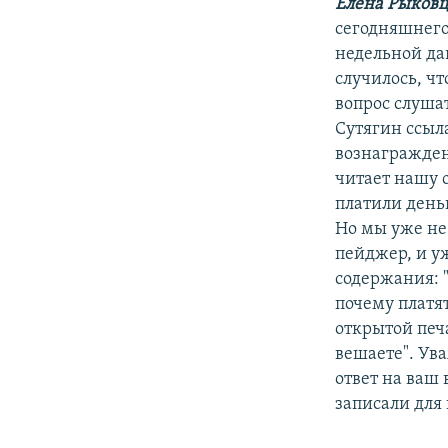
РАСПИСАНИЕ ВЕЩАНИЯ
Елена Рыковц
сегодняшнего
ПОДПИШИТЕСЬ НА РАССЫЛКУ
недельной да
случилось, ч
вопрос слуша
Сутягин ссыла
вознаграждени
читает нашу о
платили день
Но мы уже не 
пейджер, и у
содержания: "
почему платя
открытой печа
вешаете". Ув
ответ на ваш
записали для 