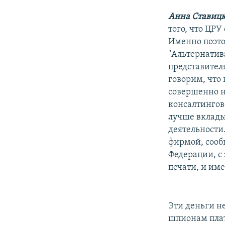
Анна Ставицк
того, что ЦРУ
Именно поэто
"Альтернатив
представител
говорим, что
совершенно н
консалтингово
лучше вклады
деятельности
фирмой, сооб
Федерации, с 
печати, и име
Эти деньги н
шпионам плат