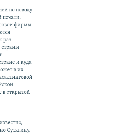
ей по поводу
й печати.
нговой фирмы
ются
к раз
о страны
т
стране и куда
может в их
онсалтинговой
йской
с в открытой
известно,
но Сутягину.