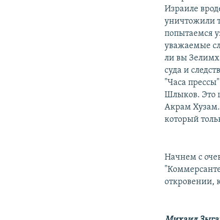
Израиле вроде
уничтожили т
попытаемся у
уважаемые слу
ли вы Зелимх
суда и следст
"Часа прессы
Шлыков. Это 
Акрам Хузам.
который толь
Начнем с оче
"Коммерсанте
откровении, 
Михаил Зыга