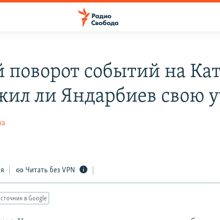
 поворот событий на Кат
жил ли Яндарбиев свою у
ва
ся
Читать без VPN
сточник в Google