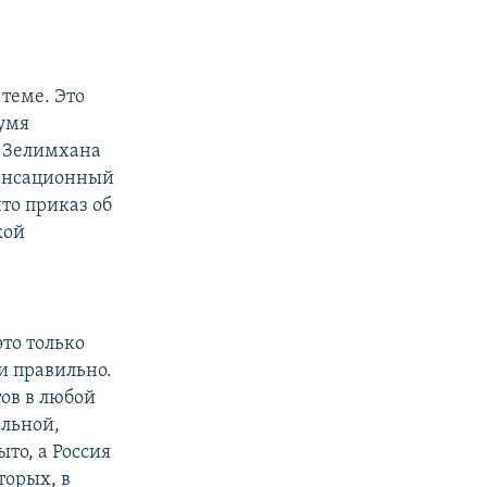
.
 теме. Это
вумя
е Зелимхана
сенсационный
то приказ об
кой
это только
ли правильно.
ов в любой
альной,
ыто, а Россия
торых, в