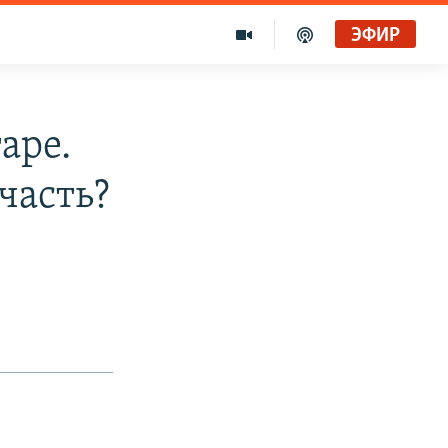
ЭФИР
аре.
часть?