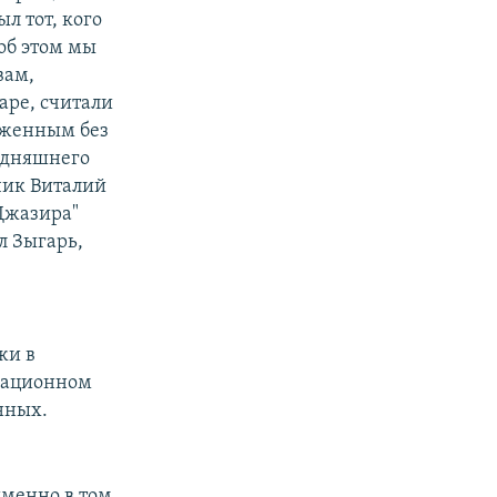
л тот, кого
об этом мы
вам,
аре, считали
оженным без
годняшнего
чик Виталий
Джазира"
л Зыгарь,
жи в
нсационном
нных.
менно в том,