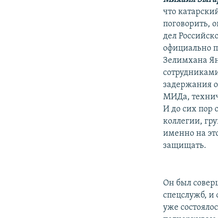
что катарски
поговорить, 
дел Российско
официально п
Зелимхана Ян
сотрудниками
задержания о
МИДа, технич
И до сих пор 
коллегии, гру
именно на это
защищать.
Он был совер
спецслужб, и
уже состоялос