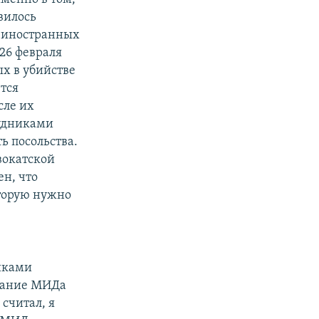
вилось
о иностранных
 26 февраля
х в убийстве
тся
сле их
рудниками
ь посольства.
двокатской
ен, что
оторую нужно
никами
знание МИДа
 считал, я