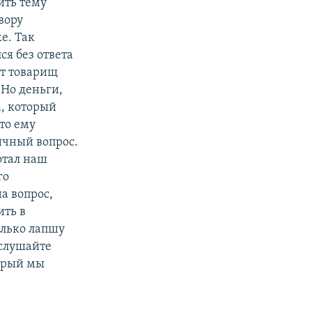
ить тему
вору
е. Так
я без ответа
от товарищ
 Но деньги,
а, который
то ему
ичный вопрос.
ботал наш
го
а вопрос,
ить в
олько лапшу
ослушайте
торый мы