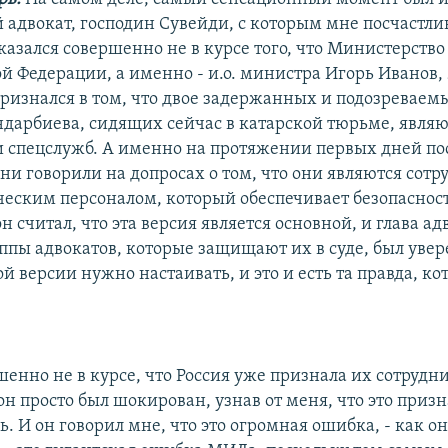
й адвокат, господин Сувейди, с которым мне посчастли
оказался совершенно не в курсе того, что Министерств
й Федерации, а именно - и.о. министра Игорь Иванов,
ризнался в том, что двое задержанных и подозреваемы
дарбиева, сидящих сейчас в катарской тюрьме, являю
 спецслужб. А именно на протяжении первых дней по
ни говорили на допросах о том, что они являются сот
еским персоналом, который обеспечивает безопасност
он считал, что эта версия является основной, и глава а
ппы адвокатов, которые защищают их в суде, был увер
й версии нужно настаивать, и это и есть та правда, к
шенно не в курсе, что Россия уже признала их сотруд
 он просто был шокирован, узнав от меня, что это при
ь. И он говорил мне, что это огромная ошибка, - как он