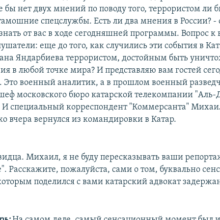
 бы нет двух мнений по поводу того, террористом ли бы
амошние спецслужбы. Есть ли два мнения в России? - 
знать от вас в ходе сегодняшней программы. Вопрос к 
шатели: еще до того, как случились эти события в Кат
ана Яндарбиева террористом, достойным быть уничт
вия в любой точке мира? И представляю вам гостей се
". Это военный аналитик, а в прошлом военный развед
шеф московского бюро катарской телекомпании "Аль-
 И специальный корреспондент "Коммерсанта" Михаи
ко вчера вернулся из командировки в Катар.
видца. Михаил, я не буду пересказывать ваши репорта
". Расскажите, пожалуйста, сами о том, буквально се
которым поделился с вами катарский адвокат задержа
рь:
На самом деле, самый сенсационный момент был и