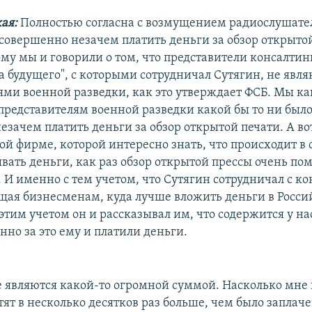
ая:
Полностью согласна с возмущением радиослушател
 совершенно незачем платить деньги за обзор открыто
му мы и говорили о том, что представители консалти
а будущего", с которыми сотрудничал Сутягин, не явля
ями военной разведки, как это утверждает ФСБ. Мы ка
 представителям военной разведки какой бы то ни был
езачем платить деньги за обзор открытой печати. А во
й фирме, которой интересно знать, что происходит в 
вать деньги, как раз обзор открытой прессы очень по
. И именно с тем учетом, что Сутягин сотрудничал с к
щая бизнесменам, куда лучше вложить деньги в Росси
этим учетом он и рассказывал им, что содержится у на
нно за это ему и платили деньги.
е являются какой-то огромной суммой. Насколько мне 
ят в несколько десятков раз больше, чем было заплаче