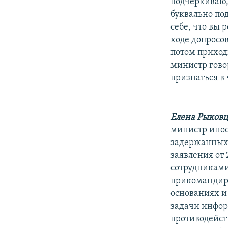
подчеркиваю,
буквально под
себе, что вы 
ходе допросов
потом приходи
министр говор
признаться в 
Елена Рыковц
министр иност
задержанных 
заявления от
сотрудниками
прикомандиро
основаниях и
задачи инфор
противодейст