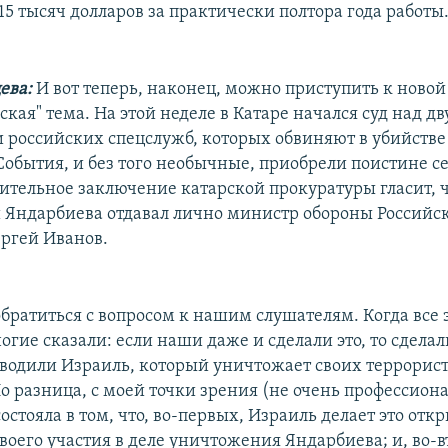
15 тысяч долларов за практически полтора года работы
ева:
И вот теперь, наконец, можно приступить к новой
кая" тема. На этой неделе в Катаре начался суд над д
 российских спецслужб, которых обвиняют в убийств
События, и без того необычные, приобрели поистине 
нительное заключение катарской прокуратуры гласит, ч
Яндарбиева отдавал лично министр обороны Российс
ргей Иванов.
обратиться с вопросом к нашим слушателям. Когда все 
огие сказали: если наши даже и сделали это, то сдела
водили Израиль, который уничтожает своих террорист
о разница, с моей точки зрения (не очень профессион
состояла в том, что, во-первых, Израиль делает это откр
воего участия в деле уничтожения Яндарбиева; и, во-в