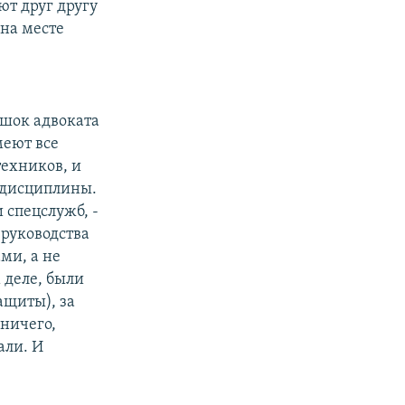
ют друг другу
 на месте
 шок адвоката
меют все
техников, и
й дисциплины.
 спецслужб, -
 руководства
ми, а не
 деле, были
ащиты), за
 ничего,
али. И