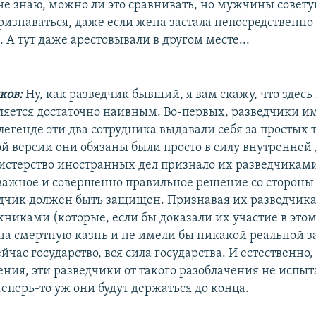
 не знаю, можно ли это сравнивать, но мужчины совету
ризнаваться, даже если жена застала непосредственно
 А тут даже арестовывали в другом месте...
ков:
Ну, как разведчик бывший, я вам скажу, что здесь
ляется достаточно наивным. Во-первых, разведчики и
 легенде эти два сотрудника выдавали себя за простых 
ой версии они обязаны были просто в силу внутренне
нистерство иностранных дел признало их разведчиками
 важное и совершенно правильное решение со стороны
едчик должен быть защищен. Признавая их разведчика
хниками (которые, если бы доказали их участие в этом
на смертную казнь и не имели бы никакой реальной з
йчас государство, вся сила государства. И естественно,
ения, эти разведчики от такого разоблачения не испыт
теперь-то уж они будут держаться до конца.