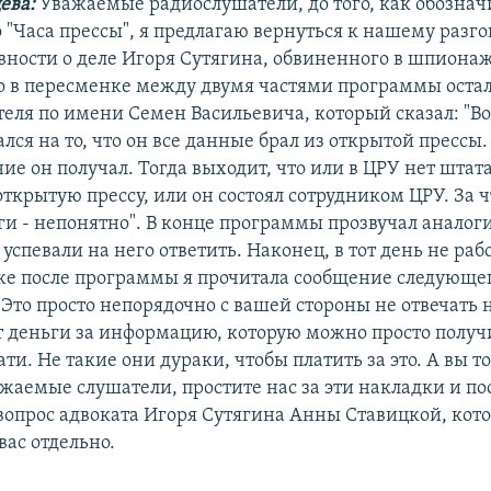
ева:
Уважаемые радиослушатели, до того, как обознач
 "Часа прессы", я предлагаю вернуться к нашему разго
вности о деле Игоря Сутягина, обвиненного в шпионаж
то в пересменке между двумя частями программы осталс
теля по имени Семен Васильевича, который сказал: "В
лся на то, что он все данные брал из открытой прессы.
е он получал. Тогда выходит, что или в ЦРУ нет штат
ткрытую прессу, или он состоял сотрудником ЦРУ. За ч
ги - непонятно". В конце программы прозвучал аналог
успевали на него ответить. Наконец, в тот день не ра
же после программы я прочитала сообщение следующе
Это просто непорядочно с вашей стороны не отвечать н
т деньги за информацию, которую можно просто получ
ти. Не такие они дураки, чтобы платить за это. А вы т
ажаемые слушатели, простите нас за эти накладки и п
 вопрос адвоката Игоря Сутягина Анны Ставицкой, ко
вас отдельно.