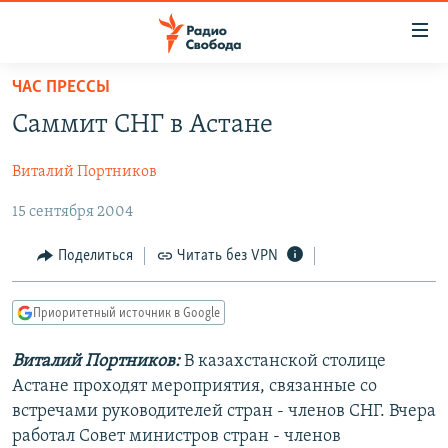
Ссылки
для
упрощенного
ЧАС ПРЕССЫ
ПРОГРАММЫ
доступа
Саммит СНГ в Астане
ПОДКАСТЫ
Вернуться
к
Виталий Портников
АВТОРСКИЕ ПРОЕКТЫ
основному
15 сентября 2004
ЦИТАТЫ СВОБОДЫ
содержанию
Вернутся
МНЕНИЯ
Поделиться
Читать без VPN
к
КУЛЬТУРА
главной
Приоритетный источник в Google
навигации
IDEL.РЕАЛИИ
Вернутся
КАВКАЗ.РЕАЛИИ
Виталий Портников:
В казахстанской столице
к
Астане проходят мероприятия, связанные со
СЕВЕР.РЕАЛИИ
поиску
встречами руководителей стран - членов СНГ. Вчера
СИБИРЬ.РЕАЛИИ
работал Совет министров стран - членов