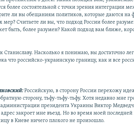
тся более состоятельной с точки зрения интеграции 
рите ли вы обещаниям политиков, которые даются на 
 мер? Считаете ли вы, что подход России более разуме
ет быть, более разумен? Какой подход вам ближе, коро
к Станиславу. Насколько я понимаю, вы достаточно ле
ока что российско-украинскую границу, как и все рос
лковский:
Российскую, в сторону России перехожу идеа
обратную сторону, тьфу-тьфу-тьфу. Хотя недавно мне гр
 администрации президента Украины Виктор Медведч
 адрес закроет мне въезд. Но во время моей последне
ницу в Киеве ничего плохого не произошло.