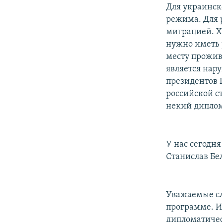
Для украинск
режима. Для 
миграцией. Хо
нужно иметь 
месту прожив
является нар
президентов 
российской с
некий диплом
У нас сегодн
Станислав Бе
Уважаемые сл
программе. И
дипломатичес