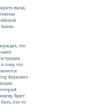
акрыть въезд.
 отмены
ссийской
 Киеве.
верждал, что
комил
нистрации
к тому, что
изнаются
тор Янукович
дующих
 который
едеву, будет
быть, кто-то