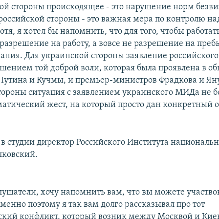
ой стороны происходящее - это нарушение норм безви
российской стороны - это важная мера по контролю н
тя, я хотел бы напомнить, что для того, чтобы работать
разрешение на работу, а вовсе не разрешение на преб
ания. Для украинской стороны заявление российског
ушением той доброй воли, которая была проявлена в о
Путина и Кучмы, и премьер-министров Фрадкова и Ян
тороны ситуация с заявлением украинского МИДа не б
атический жест, на который просто дан конкретный о
я в студии директор Российского Института националь
лковский.
ушатели, хочу напомнить вам, что вы можете участвов
менно поэтому я так вам долго рассказывал про тот
кий конфликт, который возник между Москвой и Кие