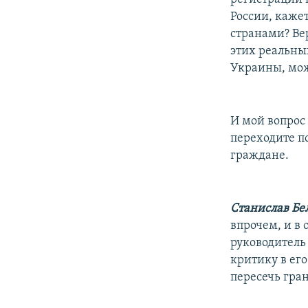
России, каже
странами? Ве
этих реальных
Украины, мож
И мой вопрос 
переходите п
граждане.
Станислав Бе
впрочем, и в 
руководитель
критику в его
пересечь гра