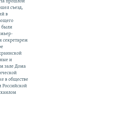
 На прошлой
ошел съезд,
ий в
ующего
а были
емьер-
м секретарем
ое
украинской
жные и
м зале Дома
тической
е в обществе
м Российской
ихаилом