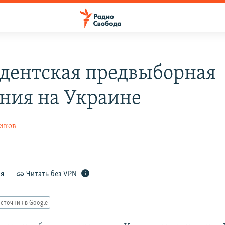
дентская предвыборная
ния на Украине
иков
4
ся
Читать без VPN
сточник в Google