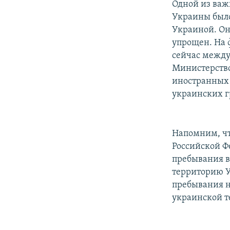
Одной из важ
Украины было
Украиной. Он
упрощен. На 
сейчас между
Министерство
иностранных 
украинских г
Напомним, чт
Российской Ф
пребывания в
территорию У
пребывания не
украинской те