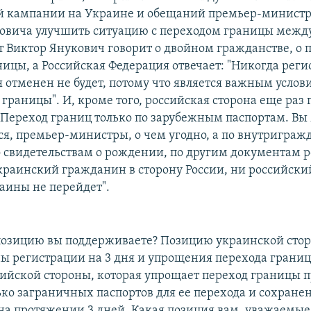
й кампании на Украине и обещаний премьер-минист
овича улучшить ситуацию с переходом границы между
т Виктор Янукович говорит о двойном гражданстве, о 
ницы, а Российская Федерация отвечает: "Никогда ре
я отменен не будет, потому что является важным услов
границы". И, кроме того, российская сторона еще раз 
"Переход границ только по зарубежным паспортам. Вы
ся, премьер-министры, о чем угодно, а по внутригра
о свидетельствам о рождении, по другим документам 
краинский гражданин в сторону России, ни российск
раины не перейдет".
 позицию вы поддерживаете? Позицию украинской стор
ны регистрации на 3 дня и упрощения перехода границ
ийской стороны, которая упрощает переход границы 
ько заграничных паспортов для ее перехода и сохране
на протяжении 3 дней. Какая позиция вам, уважаемые