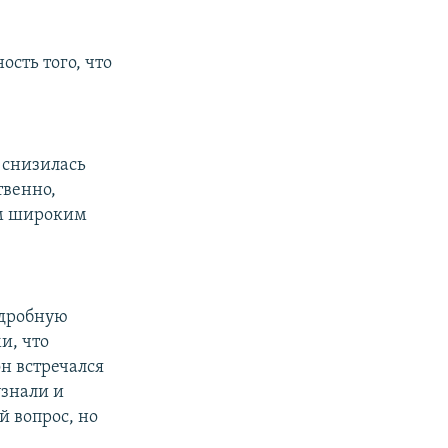
сть того, что
 снизилась
твенно,
им широким
одробную
и, что
он встречался
узнали и
 вопрос, но