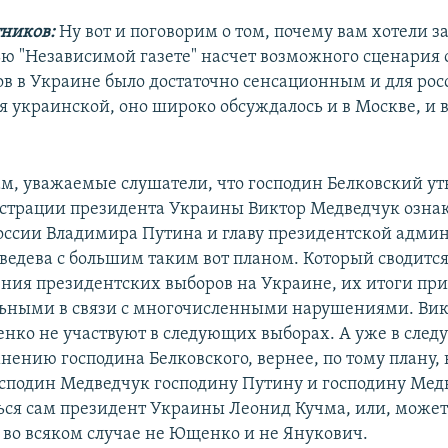
ников:
Ну вот и поговорим о том, почему вам хотели з
ю "Независимой газете" насчет возможного сценария
ов в Украине было достаточно сенсационным и для ро
я украинской, оно широко обсуждалось и в Москве, и в
м, уважаемые слушатели, что господин Белковский ут
страции президента Украины Виктор Медведчук озна
оссии Владимира Путина и главу президентской адми
едева с большим таким вот планом. Который сводится 
ения президентских выборов на Украине, их итоги пр
ьными в связи с многочисленными нарушениями. Вик
нко не участвуют в следующих выборах. А уже в сле
мнению господина Белковского, вернее, по тому плану,
сподин Медведчук господину Путину и господину Медв
ься сам президент Украины Леонид Кучма, или, может 
ж во всяком случае не Ющенко и не Янукович.