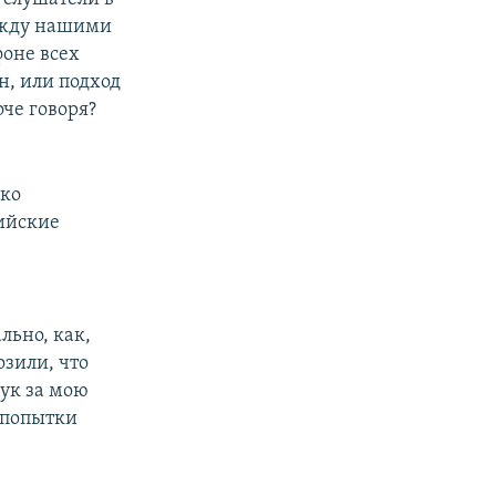
между нашими
фоне всех
н, или подход
че говоря?
гко
сийские
льно, как,
озили, что
ук за мою
й попытки