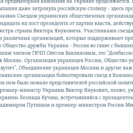
я предвыборная кампания на Украине продолжается.
мпания даже затронула российскую столицу - здесь пр
назван Съездом украинских общественных организац
ндидата на пост президента от партии власти, действ
стра страны Виктора Януковича. Участниками съезд
и различных организаций, которые поддерживают пр
о Общество дружбы Украина - Россия во главе с бывши
шим членом ГКЧП Олегом Баклановым, это "Донбасск
 в Москве. Организация украинцев России, Общество 
авутич", Объединение украинцев Москвы и другие ва
раинские организации бойкотировали съезд в Колонно
 на нем было немало представителей российской поли
премьер-министр Украины Виктор Янукович, позже, уж
краины Леонида Кучмы, встречавшийся с президенто
ладимиром Путиным и премьер-министром России М