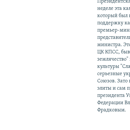
РАСПИСАНИЕ ВЕЩАНИЯ
Президентска
неделе эта ка
ПОДПИШИТЕСЬ НА РАССЫЛКУ
который был 
поддержку ка
премьер-мини
представител
министра. Эт
ЦК КПСС, быв
землячество"
культуры "Сл
серьезные ук
Союзов. Зато
элиты и сам 
президента У
Федерации В
Фрадковым.