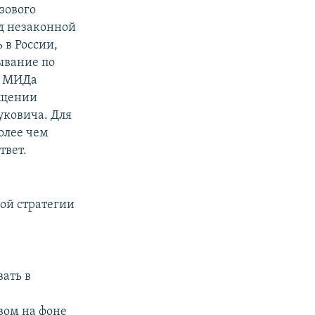
зового
ад незаконной
 в России,
ывание по
о МИДа
бщении
уковича. Для
олее чем
твет.
ной стратегии
ать в
вом на фоне