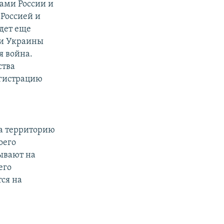
ами России и
Россией и
дет еще
 и Украины
я война.
ства
егистрацию
а территорию
оего
ывают на
его
тся на