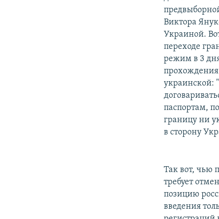
предвыборно
Виктора Янук
Украиной. Во
переходе гра
режим в 3 дн
прохождения 
украинской: 
договаривать
паспортам, п
границу ни у
в сторону Ук
Так вот, чью
требует отме
позицию росс
введения тол
регистраций 