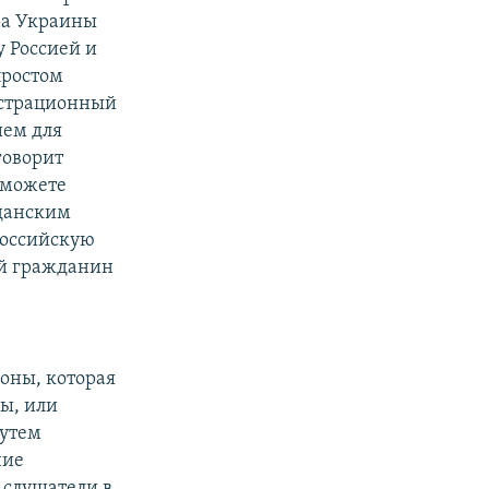
ра Украины
 Россией и
простом
гистрационный
ием для
говорит
 можете
жданским
российскую
ий гражданин
оны, которая
ы, или
путем
ние
 слушатели в