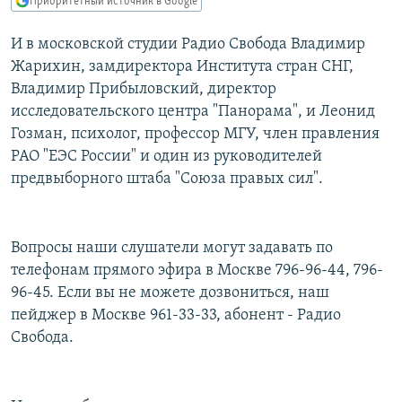
Приоритетный источник в Google
РАСПИСАНИЕ ВЕЩАНИЯ
И в московской студии Радио Свобода Владимир
ПОДПИШИТЕСЬ НА РАССЫЛКУ
Жарихин, замдиректора Института стран СНГ,
Владимир Прибыловский, директор
СОЦИАЛЬНЫЕ СЕТИ
исследовательского центра "Панорама", и Леонид
Гозман, психолог, профессор МГУ, член правления
РАО "ЕЭС России" и один из руководителей
предвыборного штаба "Союза правых сил".
Все сайты РСЕ/РС
Вопросы наши слушатели могут задавать по
телефонам прямого эфира в Москве 796-96-44, 796-
96-45. Если вы не можете дозвониться, наш
пейджер в Москве 961-33-33, абонент - Радио
Свобода.