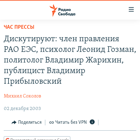
Ссылки
для
упрощенного
ЧАС ПРЕССЫ
ПРОГРАММЫ
доступа
Дискутируют: член правления
ПОДКАСТЫ
Вернуться
РАО ЕЭС, психолог Леонид Гозман,
к
АВТОРСКИЕ ПРОЕКТЫ
политолог Владимир Жарихин,
основному
ЦИТАТЫ СВОБОДЫ
содержанию
публицист Владимир
Вернутся
МНЕНИЯ
Прибыловский
к
КУЛЬТУРА
главной
Михаил Соколов
навигации
IDEL.РЕАЛИИ
Вернутся
02 декабря 2003
КАВКАЗ.РЕАЛИИ
к
Поделиться
Читать без VPN
СЕВЕР.РЕАЛИИ
поиску
СИБИРЬ.РЕАЛИИ